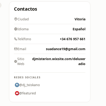
Contactos
Ciudad
Vitoria
Idioma
Español
Teléfono
+34 676 957 661
Email
suadance19@gmail.com
Sitio
djmisterion.wixsite.com/deluxer
Web
adio
REDES SOCIALES
@dj_txiskano
@featured