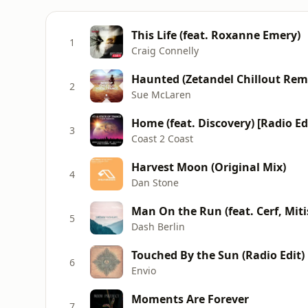
This Life (feat. Roxanne Emery)
1
Craig Connelly
Haunted (Zetandel Chillout Rem
2
Sue McLaren
Home (feat. Discovery) [Radio Ed
3
Coast 2 Coast
Harvest Moon (Original Mix)
4
Dan Stone
Man On the Run (feat. Cerf, Miti
5
Dash Berlin
Touched By the Sun (Radio Edit)
6
Envio
Moments Are Forever
7