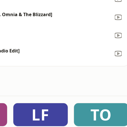
t. Omnia & The Blizzard]
dio Edit]
LF
TO