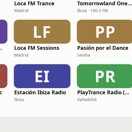
Loca FM Trance
Tomorrowland One World Radio - Spain
Madrid
Ibiza · 100.5 FM
LF
PP
o Remember
Loca FM Sessions
Pasión por el Dance
Madrid
Sevilla
EI
PR
c
Estación Ibiza Radio
PlayTrance Radio (Main Channel)
Ibiza
Valladolid