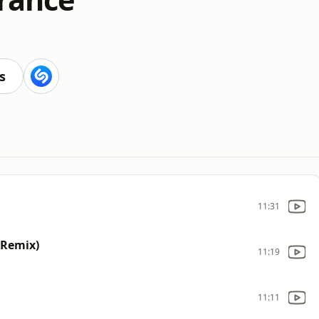
s
11:31
 Remix)
11:19
11:11