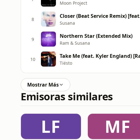
Moon Project
Closer (Beat Service Remix) [fea
8
Susana
Northern Star (Extended Mix)
9
Ram & Susana
Take Me (feat. Kyler England) [Ra
10
Tiësto
Mostrar Más
Emisoras similares
LF
MF