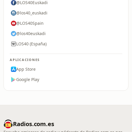
@LOS40Euskadi
@los40_euskadi
@LOS40Spain
@los40euskadi
LOS40 (España)
APLICACIONES
App Store
Google Play
Radios.com.es