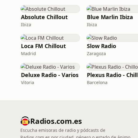
Absolute Chillout
Blue Marlin Ibiza
Ibiza
Ibiza
Loca FM Chillout
Slow Radio
Madrid
Zaragoza
Deluxe Radio - Varios
P
Vitoria
Barcelona
Radios.com.es
Escucha emisoras de radio y pódcasts de
Radios.com.es por ciudad, género o estado de ánimo