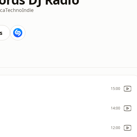
ica
Techno
Indie
s
15:00
14:00
12:00