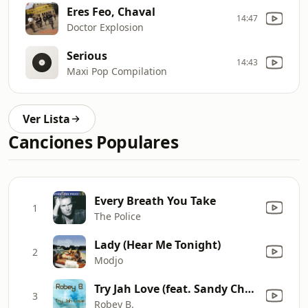
Eres Feo, Chaval
14:47
Doctor Explosion
Serious
14:43
Maxi Pop Compilation
Ver Lista
Canciones Populares
Every Breath You Take
1
The Police
Lady (Hear Me Tonight)
2
Modjo
Try Jah Love (feat. Sandy Chambers)
3
Robey B.