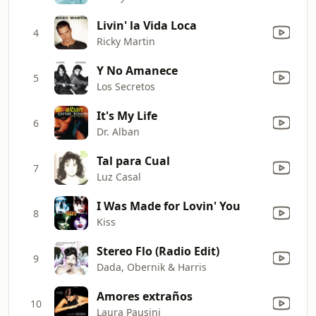
Livin' la Vida Loca
4
Ricky Martin
Y No Amanece
5
Los Secretos
It's My Life
6
Dr. Alban
Tal para Cual
7
Luz Casal
I Was Made for Lovin' You
8
Kiss
Stereo Flo (Radio Edit)
9
Dada, Obernik & Harris
Amores extraños
10
Laura Pausini