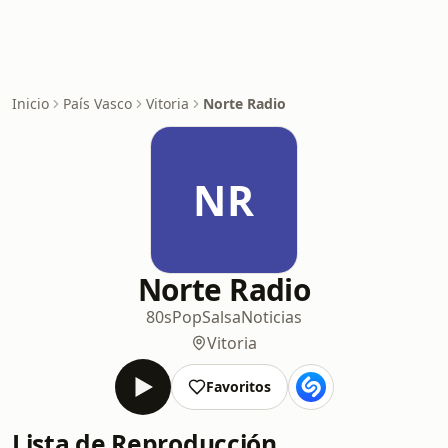
Inicio
País Vasco
Vitoria
Norte Radio
NR
Norte Radio
80s
Pop
Salsa
Noticias
Vitoria
Favoritos
Lista de Reproducción