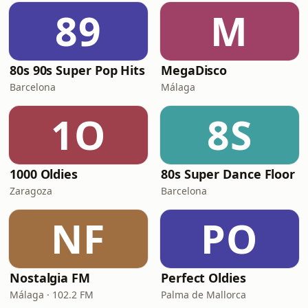
89
M
80s 90s Super Pop Hits
MegaDisco
Barcelona
Málaga
1O
8S
1000 Oldies
80s Super Dance Floor
Zaragoza
Barcelona
NF
PO
Nostalgia FM
Perfect Oldies
Málaga · 102.2 FM
Palma de Mallorca