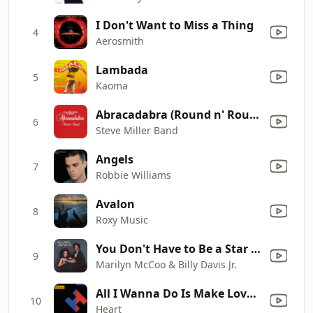
I Don't Want to Miss a Thing
4
Aerosmith
Lambada
5
Kaoma
Abracadabra (Round n' Round) [Radio Edit]
6
Steve Miller Band
Angels
7
Robbie Williams
Avalon
8
Roxy Music
You Don't Have to Be a Star (To Be In My Show)
9
Marilyn McCoo & Billy Davis Jr.
All I Wanna Do Is Make Love to You
10
Heart