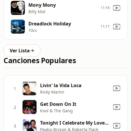
Mony Mony
11:18
Billy Idol
Dreadlock Holiday
11:17
10cc
Ver Lista
Canciones Populares
Livin' la Vida Loca
1
Ricky Martin
Get Down On It
2
Kool & The Gang
Tonight I Celebrate My Love (feat. Roberta Flack)
3
Peabo Bryson & Roberta Flack