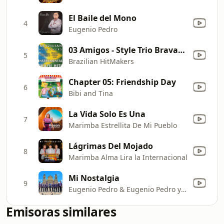
El Baile del Mono
4
Eugenio Pedro
03 Amigos - Style Trio Bravana (Karaoke Version)
5
Brazilian HitMakers
Chapter 05: Friendship Day
6
Bibi and Tina
La Vida Solo Es Una
7
Marimba Estrellita De Mi Pueblo
Lágrimas Del Mojado
8
Marimba Alma Lira la Internacional
Mi Nostalgia
9
Eugenio Pedro & Eugenio Pedro y su Marimba
Emisoras similares