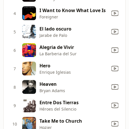
I Want to Know What Love Is
4
Foreigner
El lado oscuro
5
Jarabe de Palo
Alegria de Vivir
6
La Barberia del Sur
Hero
7
Enrique Iglesias
Heaven
8
Bryan Adams
Entre Dos Tierras
9
Héroes del Silencio
Take Me to Church
10
Hozier