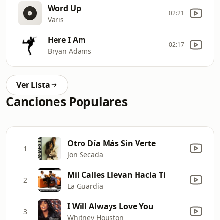
Word Up
02:21
Varis
Here I Am
02:17
Bryan Adams
Ver Lista
Canciones Populares
Otro Día Más Sin Verte
1
Jon Secada
Mil Calles Llevan Hacia Ti
2
La Guardia
I Will Always Love You
3
Whitney Houston