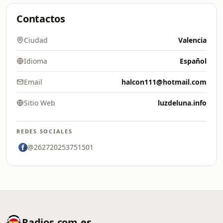
Contactos
Ciudad
Valencia
Idioma
Español
Email
halcon111@hotmail.com
Sitio Web
luzdeluna.info
REDES SOCIALES
@262720253751501
Radios.com.es