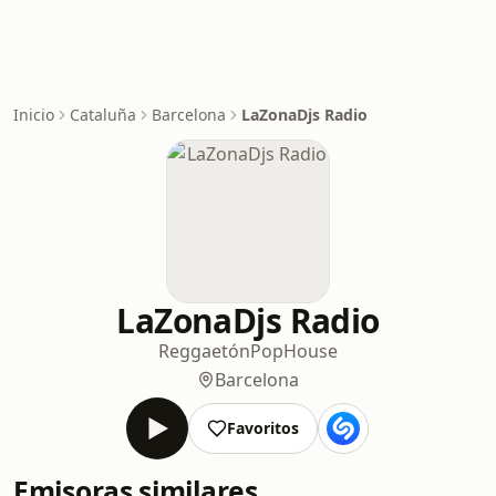
Inicio
Cataluña
Barcelona
LaZonaDjs Radio
LaZonaDjs Radio
Reggaetón
Pop
House
Barcelona
Favoritos
Emisoras similares