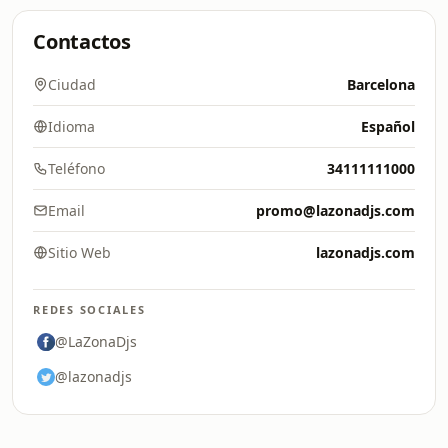
Contactos
Ciudad
Barcelona
Idioma
Español
Teléfono
34111111000
Email
promo@lazonadjs.com
Sitio Web
lazonadjs.com
REDES SOCIALES
@LaZonaDjs
@lazonadjs