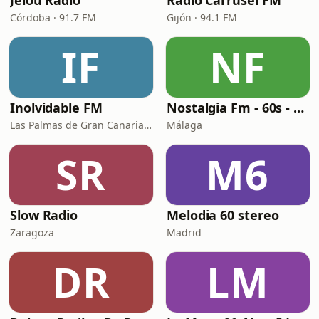
Jelou Radio
Radio Carrusel FM
Córdoba · 91.7 FM
Gijón · 94.1 FM
IF
NF
Inolvidable FM
Nostalgia Fm - 60s - 70s
Las Palmas de Gran Canaria · 95.8 FM
Málaga
SR
M6
Slow Radio
Melodia 60 stereo
Zaragoza
Madrid
DR
LM