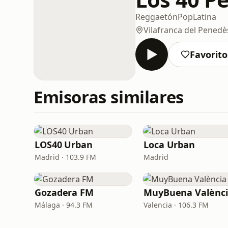
Reggaetón
Pop
Latina
Vilafranca del Penedè
Favorito
Emisoras similares
LOS40 Urban
Loca Urban
Madrid · 103.9 FM
Madrid
Gozadera FM
MuyBuena Valènc
Málaga · 94.3 FM
Valencia · 106.3 FM