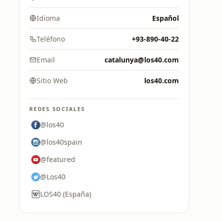
Idioma
Español
Teléfono
+93-890-40-22
Email
catalunya@los40.com
Sitio Web
los40.com
REDES SOCIALES
@los40
@los40spain
@featured
@Los40
LOS40 (España)