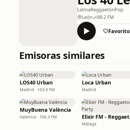
Latina
Reggaetón
Pop
León
88.2 FM
Favorito
Emisoras similares
LOS40 Urban
Loca Urban
Madrid · 103.9 FM
Madrid
MuyBuena València
Eli
Valencia · 106.3 FM
Málaga