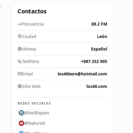
Contactos
.7 FM
Frecuencia
88.2 FM
Ciudad
León
Idioma
Español
Teléfono
+987 252 905
Email
los40leon@hotmail.com
Sitio Web
los40.com
REDES SOCIALES
@los40spain
@featured