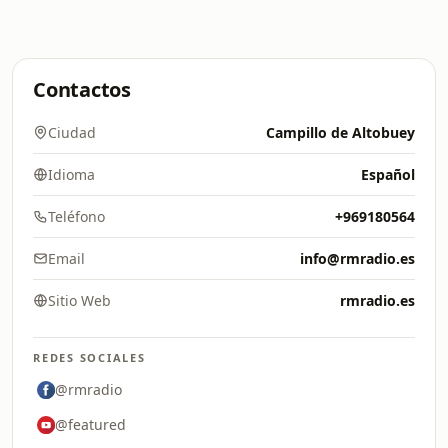
Contactos
Ciudad
Campillo de Altobuey
Idioma
Español
Teléfono
+969180564
Email
info@rmradio.es
Sitio Web
rmradio.es
REDES SOCIALES
@rmradio
@featured