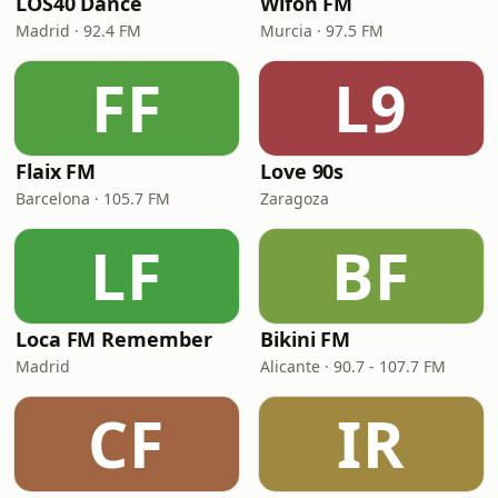
LOS40 Dance
Wifon FM
Madrid · 92.4 FM
Murcia · 97.5 FM
FF
L9
Flaix FM
Love 90s
Barcelona · 105.7 FM
Zaragoza
LF
BF
Loca FM Remember
Bikini FM
Madrid
Alicante · 90.7 - 107.7 FM
CF
IR