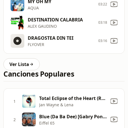
MY OH MY
03:22
AQUA
DESTINATION CALABRIA
03:18
ALEX GAUDINO
DRAGOSTEA DIN TEI
03:16
FLYOVER
Ver Lista
Canciones Populares
Total Eclipse of the Heart (Radio Edit)
1
Jan Wayne & Lena
Blue (Da Ba Dee) [Gabry Ponte Ice Pop Mix]
2
Eiffel 65