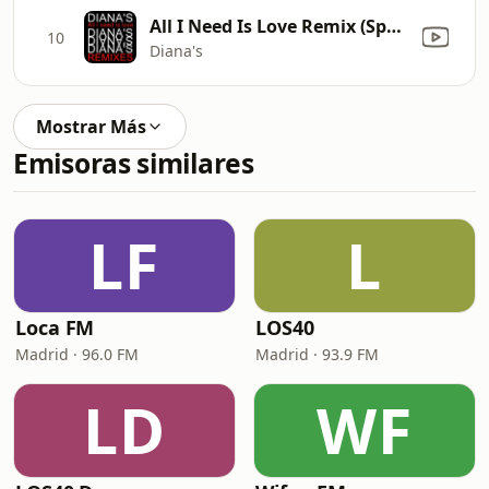
All I Need Is Love Remix (Spherika Remix)
10
Diana's
Mostrar Más
Emisoras similares
LF
L
Loca FM
LOS40
Madrid · 96.0 FM
Madrid · 93.9 FM
LD
WF