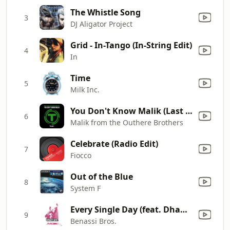
The Whistle Song
3
DJ Aligator Project
Grid - In-Tango (In-String Edit)
4
In
Time
5
Milk Inc.
You Don't Know Malik (Last But Not Least Mix)
6
Malik from the Outhere Brothers
Celebrate (Radio Edit)
7
Fiocco
Out of the Blue
8
System F
Every Single Day (feat. Dhany)
9
Benassi Bros.