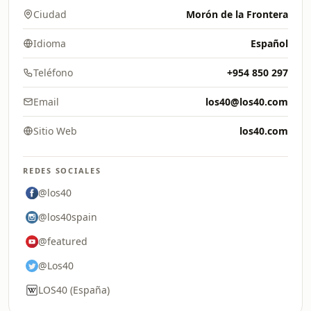
Ciudad
Morón de la Frontera
Idioma
Español
Teléfono
+954 850 297
Email
los40@los40.com
Sitio Web
los40.com
REDES SOCIALES
@los40
@los40spain
@featured
@Los40
LOS40 (España)