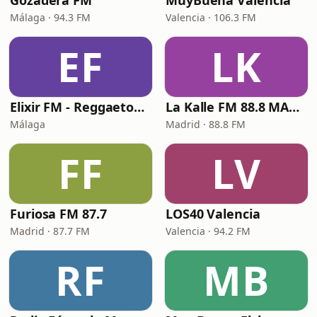
Gozadera FM
MuyBuena València
Málaga · 94.3 FM
Valencia · 106.3 FM
EF
LK
Elixir FM - Reggaeton Party
La Kalle FM 88.8 MADRID
Málaga
Madrid · 88.8 FM
FF
LV
Furiosa FM 87.7
LOS40 Valencia
Madrid · 87.7 FM
Valencia · 94.2 FM
RF
MB