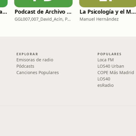
Modo Vida con Sara Manzaneque
Podcast de Archivo 007
La Psicología y el Modelo Parcuve®
GGL007,007_David_Acín, Pablo_Ortega, 58, AlbertoBond y Claalc
Manuel Hernández
EXPLORAR
POPULARES
Emisoras de radio
Loca FM
Pódcasts
LOS40 Urban
Canciones Populares
COPE Más Madrid
LOS40
esRadio