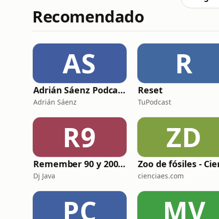
Recomendado
AS
R
Adrián Sáenz Podcast
Reset
Adrián Sáenz
TuPodcast
R9
ZD
Remember 90 y 2000 en PLAY WITH ME by Dj Java
Dj Java
cienciaes.com
PC
MV