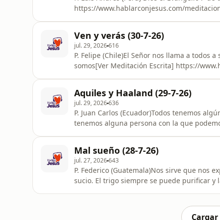
https://www.hablarconjesus.com/meditacione
https://www.hablarconjesus. / com📷 IG ht
https://x.com/hablarconjesus_
Ven y verás (30-7-26)
jul. 29, 2026
616
P. Felipe (Chile)El Señor nos llama a todos 
somos[Ver Meditación Escrita] https://www.
Blog: https://www.hablarconjesus. / com📷
https://x.com/hablarconjesus_
Aquiles y Haaland (29-7-26)
jul. 29, 2026
636
P. Juan Carlos (Ecuador)Todos tenemos alg
tenemos alguna persona con la que podemo
Jesús encuentre eso en ti. Que tu alma fuer
prisas, ruido o indiferencia. Que encuentre
Mal sueño (28-7-26)
https://www.hablarconjesus.com/meditacio
jul. 27, 2026
643
P. Federico (Guatemala)Nos sirve que nos exp
sucio. El trigo siempre se puede purificar y 
quiere y cuenta con nuestra colaboración[Ve
https://www.hablarconjesus.com/meditacion
https://www.hablarconjesus. / com📷 IG ht
Cargar