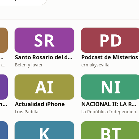
SR
PD
 DE HISTORIA Y CIENCIA
Santo Rosario del día. 🙏 Reza con nosotros en castellano 🇪🇸
Podcast de Misterios
Fernando Marmaneu Cánovas
Belen y Javier
ermakysevilla
AI
NI
Historias de sexo muy intensas y calientes
Actualidad iPhone
NACIONAL II: LA RUTA DEL EXILIO
Luis Padilla
La República Independiente de l
K
BT