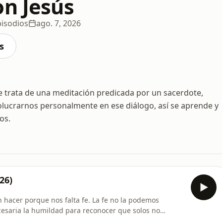
on Jesús
pisodios
ago. 7, 2026
s
 trata de una meditación predicada por un sacerdote,
volucrarnos personalmente en ese diálogo, así se aprende y
os.
26)
 hacer porque nos falta fe. La fe no la podemos
cesaria la humildad para reconocer que solos no
s humildes y le pedimos al Señor la fe. Dios nos