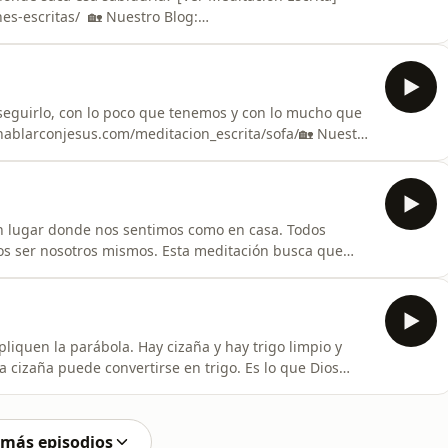
s-escritas/ 🏡 Nuestro Blog:
tps://www.instagram.com/hablarconjesus/🐦X
a seguirlo, con lo poco que tenemos y con lo mucho que
hablarconjesus.com/meditacion_escrita/sofa/🏡 Nuestro
 IG https://www.instagram.com/hablarconjesus/🐦X
ún lugar donde nos sentimos como en casa. Todos
s ser nosotros mismos. Esta meditación busca que
a Betania. Que cuando vayas a la oración no encuentres
s un amigo[Ver Meditación Escrita]
n_escr
liquen la parábola. Hay cizaña y hay trigo limpio y
la cizaña puede convertirse en trigo. Es lo que Dios
r Meditación Escrita]
_escrita/mal-sueno/🏡 Nuestro Blog:
tps://www.instagram.com/h
 más episodios