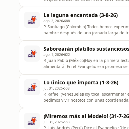
historia como el Santo Cura de Ars. El sacerd
comprenderá totalmente en el cielo. Si lo en
La laguna encantada (3-8-26)
alegría” (San
ago. 2, 2026
688
P. Santiago (Colombia) Todos hemos experi
hambre después de una jornada larga de tra
descubre otra realidad: Jesús también tien
multiplicación de los panes, el verdadero 
Saborearán platillos sustanciosos
sus manos lo poco que tiene. Esta me
ago. 1, 2026
622
P. Juan Pablo (México)Hoy en la primera lec
alimentará. En el Evangelio esa promesa se
de esos platillos sustanciosos[Ver Meditació
https://www.hablarconjesus.com/meditacione
Lo único que importa (1-8-26)
https://www.hablarconjesus. / com📷 IG ht
jul. 31, 2026
608
P. Rafael (Venezuela)Hoy toca escarmentar e
pedimos vivir nosotos con unas coordenadas
https://www.hablarconjesus.com/meditacion
https://www.hablarconjesus. / com📷 IG ht
¡Miremos más al Modelo! (31-7-26
https://x.com/hablarconjesus_
jul. 31, 2026
583
P. Luis Andrés (Perú) Dice el Evangelio : “d