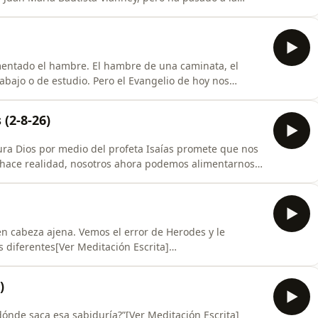
ocio “es algo tan maravilloso, que el sacerdote sólo lo
tendiera en la tierra moriría, no de miedo, sino de
mentado el hambre. El hambre de una caminata, el
bajo o de estudio. Pero el Evangelio de hoy nos
e hambre. Hambre de corazones generosos. En la
milagro comienza cuando alguien se atreve a poner en
 (2-8-26)
tura Dios por medio del profeta Isaías promete que nos
 hace realidad, nosotros ahora podemos alimentarnos
n Escrita]
s-escritas/ 🏡 Nuestro Blog:
tps://www.instagram.com/hablarconjesus/🐦X
n cabeza ajena. Vemos el error de Herodes y le
 diferentes[Ver Meditación Escrita]
_escrita/lo-que-importa/ 🏡 Nuestro Blog:
tps://www.instagram.com/hablarconjesus/🐦X
)
e dónde saca esa sabiduría?”[Ver Meditación Escrita]