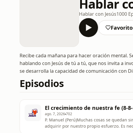
Hablar c
Hablar con Jesús
1000 E
Favorito
Recibe cada mañana para hacer oración mental. Se
hablando con Jesús de tú a tú, que nos invita a in
se desarrolla la capacidad de comunicación con Di
Episodios
El crecimiento de nuestra fe (8-8-
ago. 7, 2026
702
P. Manuel (Perú)Muchas cosas se quedan sin
adquirir por nuestro propio esfuerzo. Es ne
podemos nada. Necesitamos de Dios. Si somo