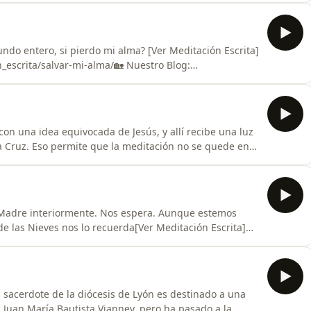
sas con un realismo impresionante y además nos
undo entero, si pierdo mi alma? [Ver Meditación Escrita]
escrita/salvar-mi-alma/🏡 Nuestro Blog:
tps://www.instagram.com/hablarconjesus/🐦X
con una idea equivocada de Jesús, y allí recibe una luz
la Cruz. Eso permite que la meditación no se quede en
gue a una pregunta muy concreta: ¿qué hago con Jesús
o esperaba?[Ver Meditación Escrita]
a Madre interiormente. Nos espera. Aunque estemos
de las Nieves nos lo recuerda[Ver Meditación Escrita]
_escrita/humilde/ 🏡 Nuestro Blog:
tps://www.instagram.com/hablarconjesus/🐦X
 sacerdote de la diócesis de Lyón es destinado a una
 Juan María Bautista Vianney, pero ha pasado a la