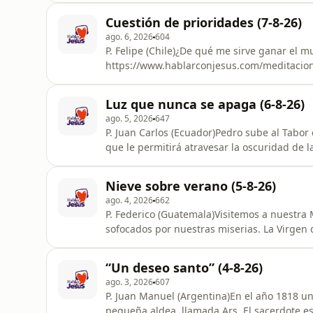
alcanza ese tesoro que nos hace ver las co
Cuestión de prioridades (7-8-26)
fortalece y nos llena de paz. La fe pue
ago. 6, 2026
604
P. Felipe (Chile)¿De qué me sirve ganar el m
https://www.hablarconjesus.com/meditacion_
https://www.hablarconjesus. / com📷 IG ht
https://x.com/hablarconjesus_
Luz que nunca se apaga (6-8-26)
ago. 5, 2026
647
P. Juan Carlos (Ecuador)Pedro sube al Tabor 
que le permitirá atravesar la oscuridad de 
«qué bonito estar con Jesús», sino que lle
cuando la vida deja de parecerse a lo que y
Nieve sobre verano (5-8-26)
https://www.hablarconjesus.co
ago. 4, 2026
662
P. Federico (Guatemala)Visitemos a nuestr
sofocados por nuestras miserias. La Virgen 
https://www.hablarconjesus.com/meditacion
https://www.hablarconjesus. / com📷 IG ht
“Un deseo santo” (4-8-26)
https://x.com/hablarconjesus_
ago. 3, 2026
607
P. Juan Manuel (Argentina)En el año 1818 un
pequeña aldea, llamada Ars. El sacerdote es