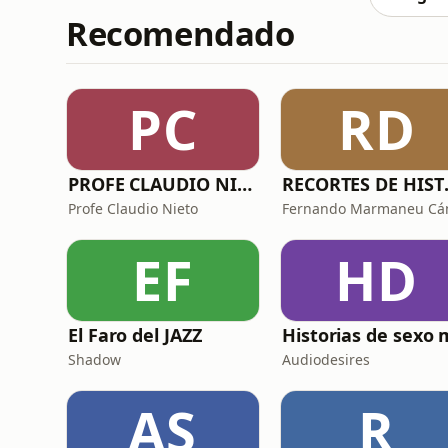
Recomendado
PC
RD
PROFE CLAUDIO NIETO
RECORTES
Profe Claudio Nieto
EF
HD
El Faro del JAZZ
Shadow
Audiodesires
AS
R