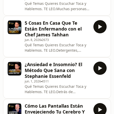
Qué Temas Quieres Escuchar Toca y
personas no prestan atención a la
Hablemos. TE LEO.Muchas personas
salud renal hasta que aparecen
pasan años aplicando cremas,
síntomas o complicaciones.En este
tomando medicamentos o probando
episodio de “Cómo Curar”, junto al Dr.
5 Cosas En Casa Que Te
distintos tratamientos para controlar
Están Enfermando con el
problemas de piel que parecen no
Chef James Tahhan
desaparecer. Al principio algunos
jun. 8, 2026
2673
funcionan, pero con el tiempo los
Qué Temas Quieres Escuchar Toca y
síntomas regresan y comienza una
Hablemos. TE LEO.Detergentes,
búsqueda constante de nuevas
perfumes, productos de limpieza,
soluciones.Cuando esto ocurre, pocas
alimentos ultraprocesados y muchos
personas se preguntan qué está suc
¿Ansiedad e Insomnio? El
otros elementos forman parte de
Método Que Sana con
nuestra vida diaria. Sin embargo,
Stephanie Essenfeld
pocas veces nos detenemos a pensar
jun. 1, 2026
4511
en el impacto que podrían tener
Qué Temas Quieres Escuchar Toca y
sobre nuestra salud a largo
Hablemos. TE LEO.Detrás de
plazo.Cada vez más investigadores y
problemas como el insomnio, la
profesionales de la salud buscan
ansiedad, los ataques de pánico o
comprender la relación entre el
Cómo Las Pantallas Están
incluso las migrañas, muchas veces
entorn
Envejeciendo Tu Cerebro Y
existe algo mucho más profundo