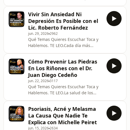
episodio especial de Cómo Curar,
melasma y otros problemas de la piel
reunimos momentos clave de
suelen tratarse únicamente desde el
distintas entrevistas con especialistas
Vivir Sin Ansiedad Ni
exterior. Sin embargo, cada vez
para hablar sobre
Depresión Es Posible con el
comprendemos mejor que la salud de
Lic. Roberto Fernández
la piel también puede estar
jun. 29, 2026
2962
relacionada con lo que ocurre dentro
Qué Temas Quieres Escuchar Toca y
de nuestro organismo.En este
Hablemos. TE LEO.Cada día más
episodio especial de “Cómo Curar”,
personas viven con ansiedad,
reunimos algunos de los momentos
depresión o ataques de pánico. Se
más interesantes de diferentes e
Cómo Prevenir Las Piedras
levantan cansadas, sienten miedo sin
En Los Riñones con el Dr.
una razón aparente, pierden la
Juan Diego Cedeño
ilusión por las cosas que antes
jun. 22, 2026
3117
disfrutaban y, muchas veces, creen
Qué Temas Quieres Escuchar Toca y
que tendrán que vivir así para
Hablemos. TE LEO.La salud de los
siempre. Aunque buscan ayuda y
riñones desempeña un papel
siguen distintos tratamientos, no
fundamental en funciones esenciales
siempre logran recuperar la
Psoriasis, Acné y Melasma
como la filtración de desechos, el
tranquilidad q
La Causa Que Nadie Te
equilibrio de líquidos y el
Explica con Michelle Peiret
mantenimiento de diversos procesos
jun. 15, 2026
2634
del organismo. Sin embargo, muchas