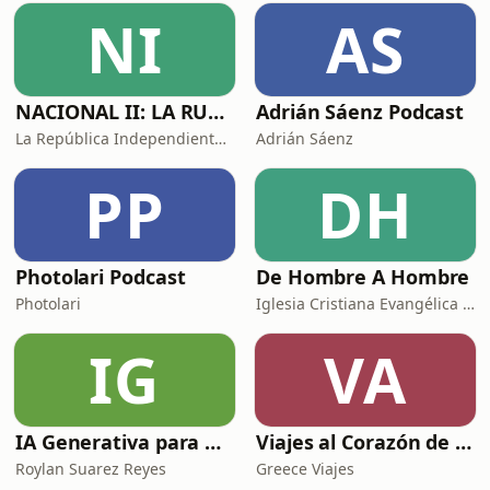
NI
AS
NACIONAL II: LA RUTA DEL EXILIO
Adrián Sáenz Podcast
La República Independiente de la Radio
Adrián Sáenz
PP
DH
Photolari Podcast
De Hombre A Hombre
Photolari
Iglesia Cristiana Evangélica de Chamartín
IG
VA
IA Generativa para No Techs
Viajes al Corazón de la Historia
Roylan Suarez Reyes
Greece Viajes