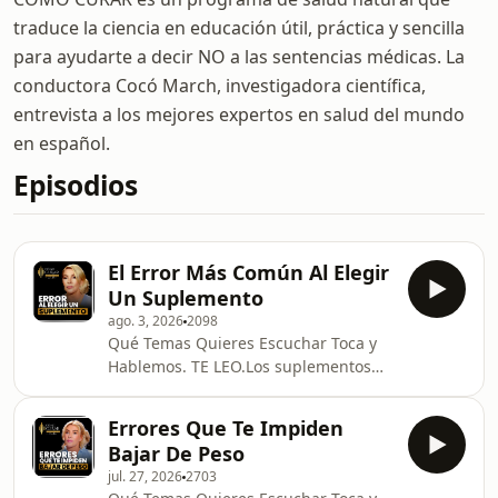
traduce la ciencia en educación útil, práctica y sencilla
para ayudarte a decir NO a las sentencias médicas. La
conductora Cocó March, investigadora científica,
entrevista a los mejores expertos en salud del mundo
en español.
Episodios
El Error Más Común Al Elegir
Un Suplemento
ago. 3, 2026
2098
Qué Temas Quieres Escuchar Toca y
Hablemos. TE LEO.Los suplementos
forman parte de la rutina de millones
de personas. Sin embargo, elegirlos
Errores Que Te Impiden
no siempre es tan sencillo como
Bajar De Peso
comparar precios o leer una etiqueta.
jul. 27, 2026
2703
Existen diferencias importantes entre