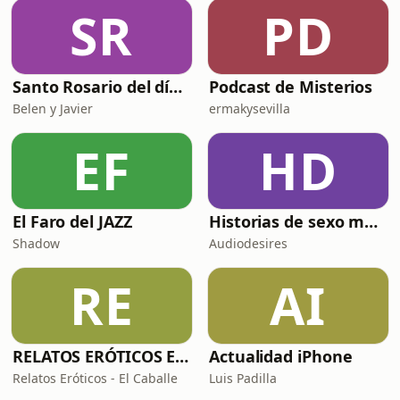
al Dr. Guillermo Bello, hablamos sobre
SR
PD
cómo muchas veces el cuerpo se trata
únicamente desde el síntoma, de
Santo Rosario del día. 🙏 Reza con nosotros en castellano 🇪🇸
Podcast de Misterios
Belen y Javier
ermakysevilla
EF
HD
El Faro del JAZZ
Historias de sexo muy intensas y calientes
Shadow
Audiodesires
RE
AI
RELATOS ERÓTICOS El Caballero Oscuro
Actualidad iPhone
Relatos Eróticos - El Caballe
Luis Padilla