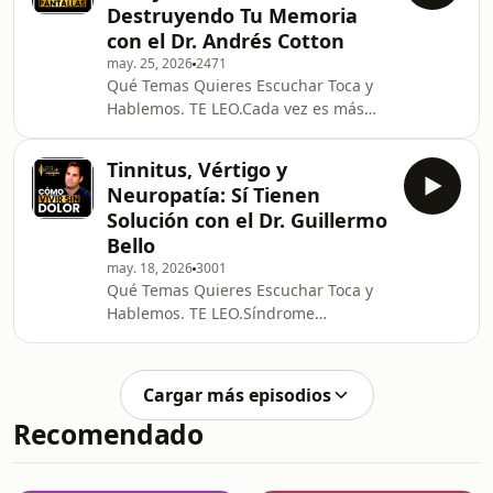
Destruyendo Tu Memoria
afectándonos silenciosamente.El
con el Dr. Andrés Cotton
cuerpo puede terminar expresando
may. 25, 2026
2471
emociones, heridas y cargas
Qué Temas Quieres Escuchar Toca y
emocionales que llevamos guardando
Hablemos. TE LEO.Cada vez es más
durante años sin darnos cuenta. Y
común ver a niños pequeños pasando
aunque aprendemos a seguir
horas frente a un teléfono, una tablet
adelante, muchas pe
Tinnitus, Vértigo y
o una pantalla. Lo que antes parecía
Neuropatía: Sí Tienen
algo ocasional, hoy forma parte de la
Solución con el Dr. Guillermo
rutina diaria de millones de familias
Bello
alrededor del mundo. Y aunque
may. 18, 2026
3001
muchas veces se percibe como una
Qué Temas Quieres Escuchar Toca y
forma de entretenimiento o
Hablemos. TE LEO.Síndrome
distracción, cada vez más
temporomandibular, tinnitus,
especialistas comienzan a preg
migrañas, ciática y neuropatía…
Muchas personas pasan años
Cargar más episodios
buscando alivio para estos síntomas
Recomendado
sin comprender realmente qué podría
estar ocurriendo detrás de ellos.En
este episodio de “Cómo Curar”, junto