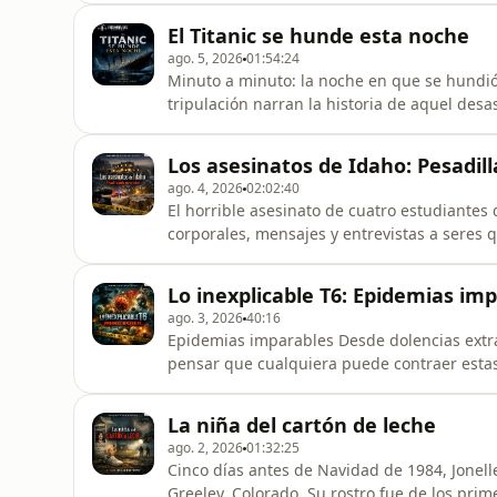
Mundial y Londres fue sacudida por el bom
El Titanic se hunde esta noche
abajo, en las calles, otro terrible
ago. 5, 2026
01:54:24
Minuto a minuto: la noche en que se hundió 
tripulación narran la historia de aquel desas
Los asesinatos de Idaho: Pesadill
ago. 4, 2026
02:02:40
El horrible asesinato de cuatro estudiante
corporales, mensajes y entrevistas a seres 
Lo inexplicable T6: Epidemias im
ago. 3, 2026
40:16
Epidemias imparables Desde dolencias extra
pensar que cualquiera puede contraer est
parezcan imparables, ¿podemos detenerlas? 
histeria colectiva, o realmente estamos me
La niña del cartón de leche
ago. 2, 2026
01:32:25
Cinco días antes de Navidad de 1984, Jonel
Greeley, Colorado. Su rostro fue de los prim