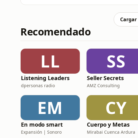
lujuria y la codicia. Robin Radcliff y Gary
allanamiento de morada, la búsqueda de sus
como una conspiraci
Cargar
Recomendado
LL
SS
Listening Leaders
Seller Secrets
dpersonas radio
AMZ Consulting
EM
CY
En modo smart
Cuerpo y Metas
Expansión | Sonoro
Mirabai Cuenca Ardura