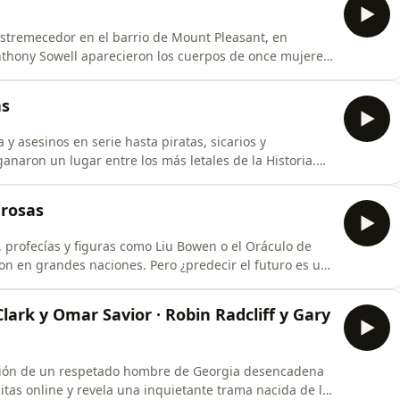
estremecedor en el barrio de Mount Pleasant, en
Anthony Sowell aparecieron los cuerpos de once mujeres
esaparecidas. Sin embargo, no todas cayeron en sus
capar de sus ataques y, tiempo después, relataron el
as
y asesinos en serie hasta piratas, sicarios y
anaron un lugar entre los más letales de la Historia.
rra Mundial, batallas como Cannas, Agincourt, las
más sanguinarios de la Historia.
erosas
a, profecías y figuras como Liu Bowen o el Oráculo de
ron en grandes naciones. Pero ¿predecir el futuro es un
apacidad de unos pocos o está al alcance de
lark y Omar Savior · Robin Radcliff y Gary
ición de un respetado hombre de Georgia desencadena
citas online y revela una inquietante trama nacida de la