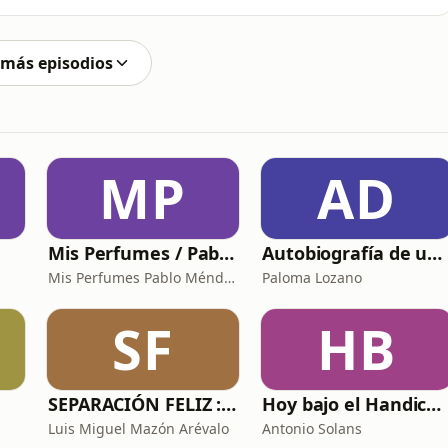
 Hinojosa Cuando un marine muere asesinado durante un
 asesinos saca a la luz tanto un sórdido romance
 más episodios
MP
AD
Mis Perfumes / Pablo Méndez
Autobiografía de un Yogui con sitar
Mis Perfumes Pablo Méndez
Paloma Lozano
SF
HB
SEPARACIÓN FELIZ : Psicología, Dolor y Renacimiento
Hoy bajo el Handicap | Podcast de Golf
Luis Miguel Mazón Arévalo
Antonio Solans