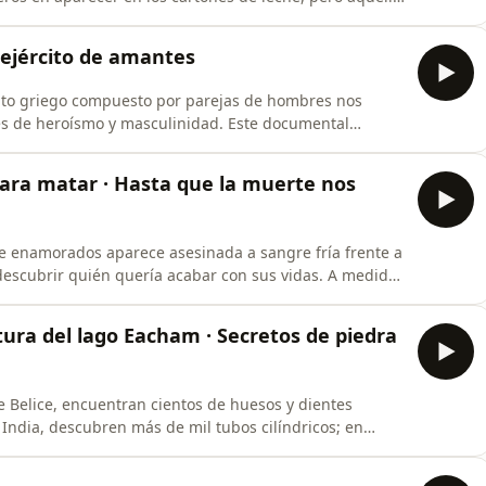
 ejército de amantes
cito griego compuesto por parejas de hombres nos
es de heroísmo y masculinidad. Este documental
Sagrado de Tebas, una fuerza de élite compuesta por 150
ieron en los guerreros más formidables del mundo
ara matar · Hasta que la muerte nos
 enamorados aparece asesinada a sangre fría frente a
 descubrir quién quería acabar con sus vidas. A medida
na escalofriante historia de manipulación, venganza y
pare Un violento tiroteo en la localidad de Deltona, en
atura del lago Eacham · Secretos de piedra
e Belice, encuentran cientos de huesos y dientes
ndia, descubren más de mil tubos cilíndricos; en
e. Secretos de piedra de la isla de la muerte Hallan
ala. Además, en Australia, unos investigadores están