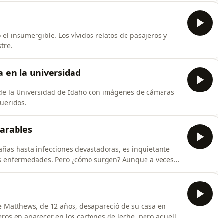
bardeo de los aviones que volaban por encima. Pero
el insumergible. Los vívidos relatos de pasajeros y
tre.
a en la universidad
s de la Universidad de Idaho con imágenes de cámaras
queridos.
parables
ñas hasta infecciones devastadoras, es inquietante
as enfermedades. Pero ¿cómo surgen? Aunque a veces
¿Algunas podrían ser el resultado de la mente, una
nos seguros de lo que creemos?
le Matthews, de 12 años, desapareció de su casa en
eros en aparecer en los cartones de leche, pero aquella