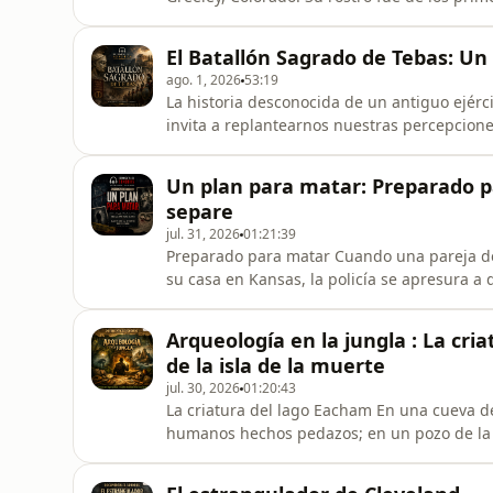
difusión no consiguió traerla de vuelta.
El Batallón Sagrado de Tebas: Un
ago. 1, 2026
53:19
La historia desconocida de un antiguo ejér
invita a replantearnos nuestras percepcion
visibiliza la historia perdida del Batallón 
parejas de amantes varones que se convirt
Un plan para matar: Preparado p
antiguo. Su historia resurge c
separe
jul. 31, 2026
01:21:39
Preparado para matar Cuando una pareja de
su casa en Kansas, la policía se apresura a
que avanza la investigación, sale a la luz u
oscuros vínculos. Hasta que la muerte nos se
Arqueología en la jungla : La cri
el centro
de la isla de la muerte
jul. 30, 2026
01:20:43
La criatura del lago Eacham En una cueva d
humanos hechos pedazos; en un pozo de la I
Australia, hallan un pequeño animal brillant
cientos de huesos en un embalse de Guatem