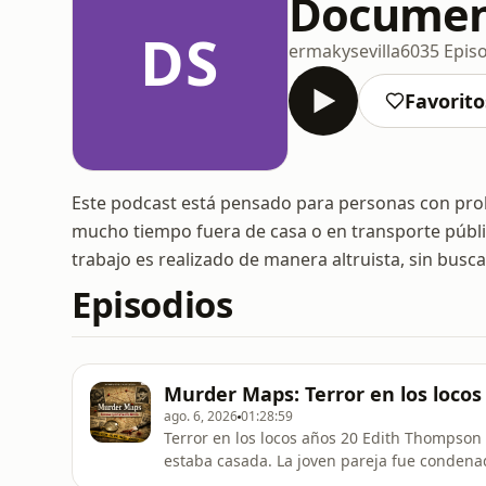
Documen
DS
ermakysevilla
6035 Epis
Favorito
Este podcast está pensado para personas con prob
mucho tiempo fuera de casa o en transporte públi
trabajo es realizado de manera altruista, sin busc
Episodios
Murder Maps: Terror en los locos 
ago. 6, 2026
01:28:59
Terror en los locos años 20 Edith Thompson
estaba casada. La joven pareja fue condena
conmocionó a la sociedad y fascinó a Alfred