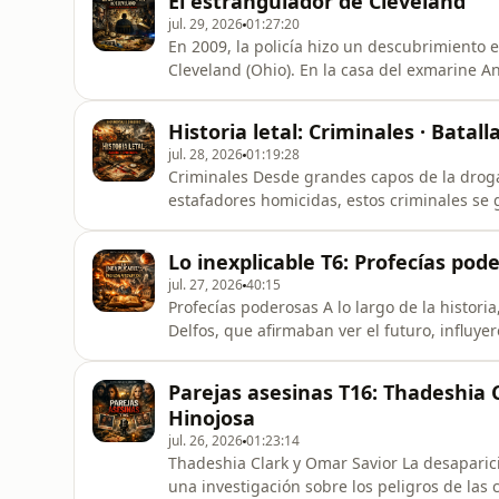
El estrangulador de Cleveland
desconcertados por unos hue
jul. 29, 2026
01:27:20
En 2009, la policía hizo un descubrimiento 
Cleveland (Ohio). En la casa del exmarine 
del vecindario que habían sido dadas por d
manos. Otras cinco mujeres consiguieron es
Historia letal: Criminales · Batall
horror que vivieron dent
jul. 28, 2026
01:19:28
Criminales Desde grandes capos de la droga 
estafadores homicidas, estos criminales se g
Batallas De la Antigüedad a la Segunda Gue
Ardenas o Stalingrado se cuentan entre los 
Lo inexplicable T6: Profecías pod
jul. 27, 2026
40:15
Profecías poderosas A lo largo de la histori
Delfos, que afirmaban ver el futuro, influye
don o algo que puede aprenderse? ¿Es una c
cualquiera si abre su mente?
Parejas asesinas T16: Thadeshia C
Hinojosa
jul. 26, 2026
01:23:14
Thadeshia Clark y Omar Savior La desapar
una investigación sobre los peligros de las 