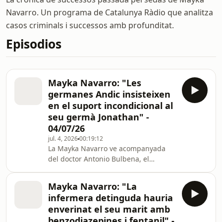
Navarro. Un programa de Catalunya Ràdio que analitza
casos criminals i successos amb profunditat.
Episodios
Mayka Navarro: "Les
germanes Andic insisteixen
en el suport incondicional al
seu germà Jonathan" -
04/07/26
jul. 4, 2026
00:19:12
La Mayka Navarro ve acompanyada
del doctor Antonio Bulbena, el
psiquiatre que ha declarat com a
testimoni en el cas Andic perquè va
Mayka Navarro: "La
passar consulta a pare i fill.
infermera detinguda hauria
enverinat el seu marit amb
benzodiazepines i fentanil" -