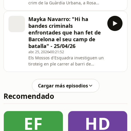
crim de la Guàrdia Urbana, a Rosa
Peral l'han tornat a canviar de presó.
Ara, per planejar una agressió a una
Mayka Navarro: "Hi ha
funcionària de Mas d'Enric.
bandes criminals
enfrontades que han fet de
Barcelona el seu camp de
batalla" - 25/04/26
abr. 25, 2026
00:21:52
Els Mossos d'Esquadra investiguen un
tiroteig en ple carrer al barri de
Sants, a Barcelona. Ha passat a quarts
de deu entre els carrers Sugranyes i
Casteràs. Diversos testimonis
Cargar más episodios
expliquen que un home -ara
Recomendado
hospitalitzat- ha rebut diversos trets i
que l'atacant, a qui els Mossos encara
no han identificat, ha fugit.
EF
HD