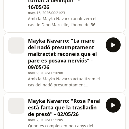
tornat a delinquir" -
16/05/26
may. 16, 2026
00:21:23
Amb la Mayka Navarro analitzem el
cas de Dino Marcello, l'home de 56
anys que ha atracat un supermercat
de Lleida a punta de pistola un mes
Mayka Navarro: "La mare
després de sortir de la presó de
del nadó presumptament
Ponent.
maltractat reconeix que el
pare es posava nerviós" -
09/05/26
may. 9, 2026
00:10:08
Amb la Mayka Navarro actualitzem el
cas del nadó presumptament
maltractat pels seus pares, després
que la mare hagi sortit de presó. El
Mayka Navarro: "Rosa Peral
pare, en canvi, continua entre reixes
està farta que la traslladin
perquè hi ha "indicis sòlids" contra
de presó" - 02/05/26
ell.
may. 2, 2026
00:21:05
Quan es compleixen nou anys del