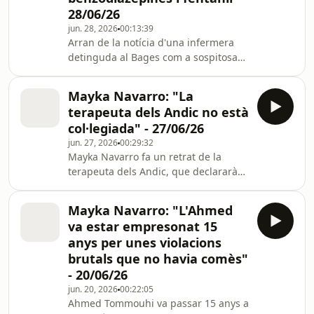
28/06/26
jun. 28, 2026
00:13:39
Arran de la notícia d'una infermera
detinguda al Bages com a sospitosa
d'enverinar el seu marit bomber i
causar-li la mort, parlem amb la
Mayka Navarro: "La
Mayka Navarro, una de les periodistes
terapeuta dels Andic no està
que ha seguit el cas.
col·legiada" - 27/06/26
jun. 27, 2026
00:29:32
Mayka Navarro fa un retrat de la
terapeuta dels Andic, que declararà
com a testimoni al jutjat de Martorell.
També ens confessa que comparteix
Mayka Navarro: "L'Ahmed
dentista amb Lamine Yamal.
va estar empresonat 15
anys per unes violacions
brutals que no havia comès"
- 20/06/26
jun. 20, 2026
00:22:05
Ahmed Tommouhi va passar 15 anys a