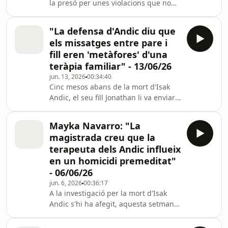
la presó per unes violacions que no
havia comès. 25 anys després, l'Estat
l'haurà d'indemnitzar amb dos
"La defensa d'Andic diu que
milions i mig d'euros.
els missatges entre pare i
fill eren 'metàfores' d'una
teràpia familiar" - 13/06/26
jun. 13, 2026
00:34:40
Cinc mesos abans de la mort d'Isak
Andic, el seu fill Jonathan li va enviar
un missatge on deia: "No m'estranya
que pensessis que era capaç fins i tot
Mayka Navarro: "La
de matar-te." Amb Mayka Navarro
magistrada creu que la
analitzem en quin context s'envien
terapeuta dels Andic influeix
tots aquests missatges entre pare i
en un homicidi premeditat"
fill.
- 06/06/26
jun. 6, 2026
00:36:17
A la investigació per la mort d'Isak
Andic s'hi ha afegit, aquesta setmana,
un nou element: la terapeuta de la
família. No està imputada, però la