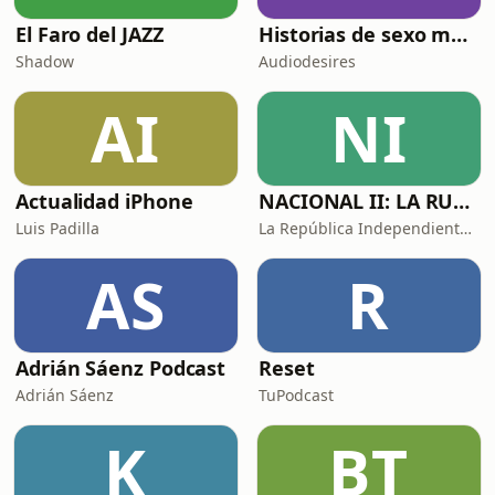
El Faro del JAZZ
Historias de sexo muy intensas y calientes
Shadow
Audiodesires
AI
NI
Actualidad iPhone
NACIONAL II: LA RUTA DEL EXILIO
Luis Padilla
La República Independiente de la Radio
AS
R
Adrián Sáenz Podcast
Reset
Adrián Sáenz
TuPodcast
K
BT