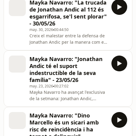
Mayka Navarro: "La trucada
jutgessa ha demanat investigar
de Jonathan Andic al 112 és
l'existència d'una tercera persona que
esgarrifosa, se'l sent plorar"
hagués pogut participar en els fets.
- 30/05/26
D'altra banda, també hem sabut que
may. 30, 2026
00:44:50
la Fiscalia vol que Jonathan Andic
Creix el malestar entre la defensa de
torni a Collbató per fer una
Jonathan Andic per la manera com els
reconstrucció de la caiguda del seu
investigadors i la jutgessa estan
pare.
tractant el cas. Aquesta setmana,
Mayka Navarro: "Jonathan
l'advocat de l'acusat ja va presentar
Andic té el suport
un recurs a l'Audiència de Barcelona
indestructible de la seva
per l'ordre de presó. Però ara van un
família" - 23/05/26
pas més enllà, i acusen un
may. 23, 2026
00:27:02
comandament dels Mossos
Mayka Navarro ha avançat l'exclusiva
d'Esquadra d'inventar-se proves.
de la setmana: Jonathan Andic,
investigat per homicidi. Quines
proves hi ha ara mateix damunt la
Mayka Navarro: "Dino
taula? Com avançarà el cas?
Marcello és un sicari amb
risc de reincidència i ha