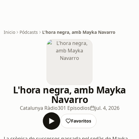
Inicio
Pódcasts
L'hora negra, amb Mayka Navarro
L'hora negra, amb Mayka
Navarro
Catalunya Ràdio
301 Episodios
jul. 4, 2026
Favoritos
La crònica de successos passada pel sedàs de Mayka