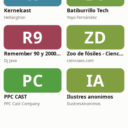
Kernelcast
Batiburrillo Tech
Hellarghon
Yoyo Fernández
R9
ZD
Remember 90 y 2000 en PLAY WITH ME by Dj Java
Zoo de fósiles - Cienciaes.com
Dj Java
cienciaes.com
PC
IA
PPC CAST
Ilustres anonimos
PPC Cast Company
IlustresAnonimos