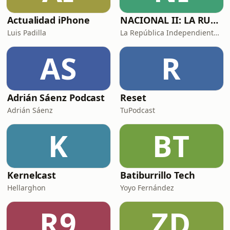
Actualidad iPhone
NACIONAL II: LA RUTA DEL EXILIO
Luis Padilla
La República Independiente de la Radio
AS
R
Adrián Sáenz Podcast
Reset
Adrián Sáenz
TuPodcast
K
BT
Kernelcast
Batiburrillo Tech
Hellarghon
Yoyo Fernández
R9
ZD