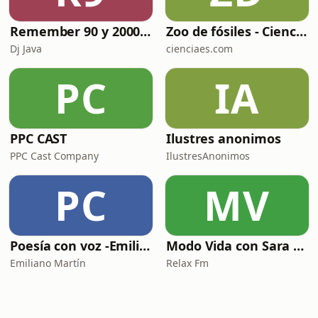
Remember 90 y 2000 en PLAY WITH ME by Dj Java
Zoo de fósiles - Cienciaes.com
Dj Java
cienciaes.com
PC
IA
PPC CAST
Ilustres anonimos
PPC Cast Company
IlustresAnonimos
PC
MV
Poesía con voz -Emiliano Martín- Podcasts
Modo Vida con Sara Manzaneque
Emiliano Martín
Relax Fm