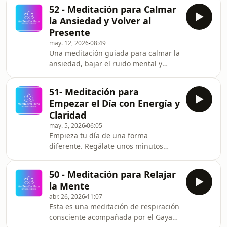
descansar. Ideal para noches de
52 - Meditación para Calmar
estrés, sobrepensamiento y tensión
la Ansiedad y Volver al
acumulada. Gracias por estar aquí y
Presente
formar parte de este espacio. Puedes
may. 12, 2026
08:49
escuchar más meditaciones como
Una meditación guiada para calmar la
esta en YouTube, Spotify y Apple
ansiedad, bajar el ruido mental y
Podcasts (Meditación Plena) IG:
volver poco a poco al presente.
MeditacionPlena TikTok:
Regálate unos minutos para respirar,
meditacionplena Meditación Plena Im
51- Meditación para
soltar tensión y conectar contigo.
Empezar el Día con Energía y
Gracias por estar aquí y formar parte
Claridad
de este espacio. Puedes escuchar más
may. 5, 2026
06:05
meditaciones como esta en YouTube,
Empieza tu día de una forma
Spotify y Apple Podcasts (Meditación
diferente. Regálate unos minutos
Plena) IG: MeditacionPlena TikTok:
para parar, respirar y conectar
meditacionplena Meditación Plena
contigo antes de que todo comience.
50 - Meditación para Relajar
Esta meditación matutina te ayudará
la Mente
a despertar con más calma, activar tu
abr. 26, 2026
11:07
energía y enfocar tu mente para vivir
Esta es una meditación de respiración
el día con mayor claridad. Un
consciente acompañada por el Gayatri
pequeño momento para ti que puede