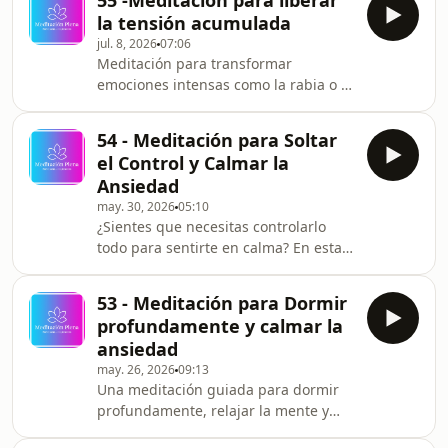
55 -Meditacion para liberar
la tensión acumulada
jul. 8, 2026
07:06
Meditación para transformar
emociones intensas como la rabia o el
enojo en una energía más serena y
consciente. Ideal para momentos en
54 - Meditación para Soltar
los que necesitas volver a ti sin juzgar
el Control y Calmar la
lo que sientes. Gracias por estar aquí
Ansiedad
y formar parte de este espacio.
may. 30, 2026
05:10
Puedes escuchar más meditaciones
¿Sientes que necesitas controlarlo
como esta en YouTube, Spotify y Apple
todo para sentirte en calma? En esta
Podcasts (Meditación Plena) IG:
meditación guiada te acompañaré a
MeditacionPlena TikTok:
soltar la necesidad de controlar cada
meditacionplena Me
53 - Meditación para Dormir
situación, reducir la ansiedad y
profundamente y calmar la
conectar con una mayor sensación de
ansiedad
confianza y tranquilidad. Regálate
may. 26, 2026
09:13
estos minutos para respirar, relajarte
Una meditación guiada para dormir
y volver al presente. Gracias por estar
profundamente, relajar la mente y
aquí y formar parte de este espacio.
calmar la ansiedad antes de
Puedes escuchar más meditacion