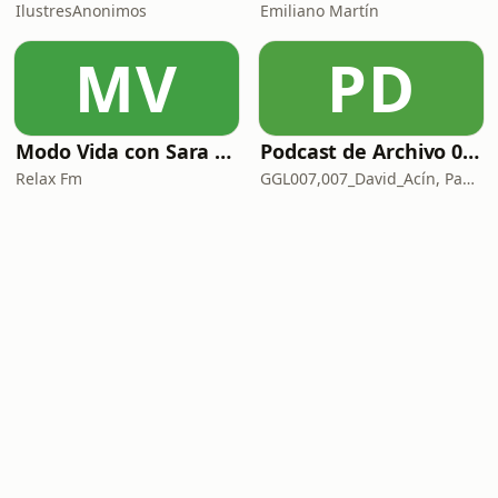
IlustresAnonimos
Emiliano Martín
MV
PD
Modo Vida con Sara Manzaneque
Podcast de Archivo 007
Relax Fm
GGL007,007_David_Acín, Pablo_Ortega, 58, AlbertoBond y Claalc