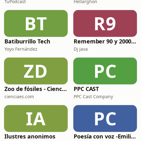
TuPodcast
Hellarghon
BT
R9
Batiburrillo Tech
Remember 90 y 2000 en PLAY WITH ME by Dj Java
Yoyo Fernández
Dj Java
ZD
PC
Zoo de fósiles - Cienciaes.com
PPC CAST
cienciaes.com
PPC Cast Company
IA
PC
Ilustres anonimos
Poesía con voz -Emiliano Martín- Podcasts