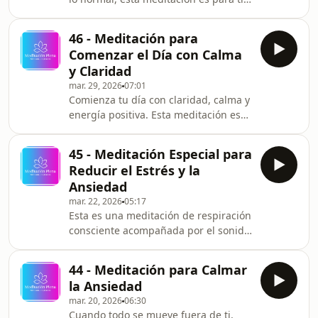
meditacionplena Meditación Plena
Un espacio para pausar, respirar y
Importante: Descargo de
volver poco a poco a tu centro, incluso
Responsabilidad
46 - Meditación para
cuando las emociones están intensas
Comenzar el Día con Calma
o la mente no deja de pensar. A través
y Claridad
de esta práctica, te acompaño a
mar. 29, 2026
07:01
calmar la ansiedad, soltar el estrés
Comienza tu día con claridad, calma y
acumulado y regular tus emociones
energía positiva. Esta meditación es
sin exigencia, a tu ritmo. Recuerda:
perfecta para activar tu mente y tu
no tienes que poder con todo. A vec
cuerpo desde un lugar de bienestar.
45 - Meditación Especial para
Solo 7 minutos para cambiar el
Reducir el Estrés y la
enfoque de todo tu día. IG:
Ansiedad
MeditacionPlena TikTok:
mar. 22, 2026
05:17
meditacionplena Meditación Plena
Esta es una meditación de respiración
Importante: Descargo de
consciente acompañada por el sonido
Responsabilidad Quiero dejar claro
OM, una vibración profunda que
que los videos y meditaciones de este
ayuda a calmar la mente y relajar el
canal son simplemente propuestas
44 - Meditación para Calmar
cuerpo. No necesitas hacer nada más
la Ansiedad
que respirar por la nariz y dejarte
mar. 20, 2026
06:30
llevar por el sonido. Poco a poco, tu
Cuando todo se mueve fuera de ti,