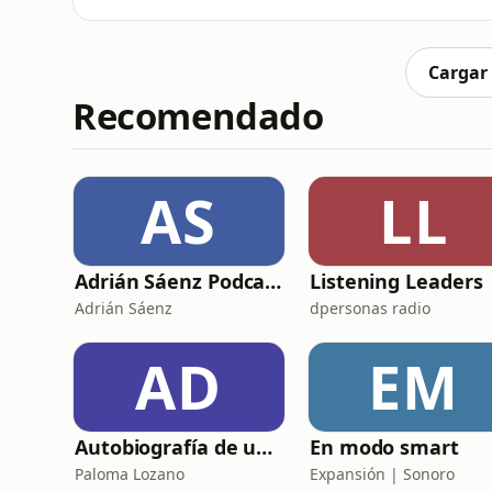
vez empieces a escuchar, nada interrumpa t
de lluvia calmante. Tal vez te ha pasado: te
Cargar
Recomendado
AS
LL
Adrián Sáenz Podcast
Listening Leaders
Adrián Sáenz
dpersonas radio
AD
EM
Autobiografía de un Yogui con sitar
En modo smart
Paloma Lozano
Expansión | Sonoro