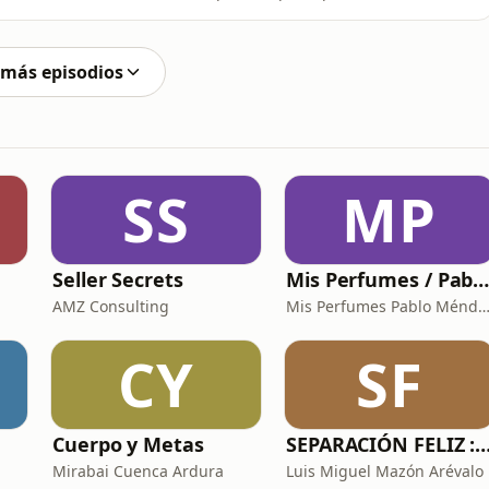
u experiencia y al mismo tiempo apoyes la continuidad
rminas un día largo, te acue
 más episodios
SS
MP
Seller Secrets
Mis Perfumes / Pablo Ménde
AMZ Consulting
Mis Perfumes Pablo Mén
CY
SF
Cuerpo y Metas
SEPARACIÓN FELIZ : Psicología, Dolor y Ren
Mirabai Cuenca Ardura
Luis Miguel Mazón Arévalo