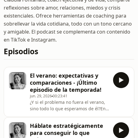
reflexiones sobre amor, relaciones, miedos y crisis
existenciales. Ofrece herramientas de coaching para
sobrellevar la vida cotidiana, todo con un tono cercano
y amigable. El podcast se complementa con contenido
en TikTok e Instagram.
Episodios
El verano: expectativas y
comparaciones - ¡Último
episodio de la temporada!
jun. 29, 2026
00:23:41
¿Y si el problema no fuera el verano,
sino todo lo que esperamos de él?En
este episodio de Solo y sin
azúcar reflexiono sobre las
Háblate estratégicamente
expectativas, la comparación
para conseguir lo que
constante y la presión que muchas