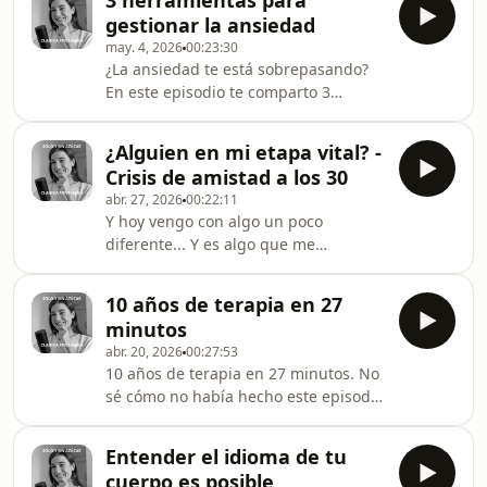
3 herramientas para
productividad y del precio emocional
gestionar la ansiedad
de vivir siempre en modo “hacer”.
may. 4, 2026
00:23:30
También comparto herramientas
¿La ansiedad te está sobrepasando?
prácticas para soltar la culpa, bajar el
En este episodio te comparto 3
ritmo y recordar que descansar no es
herramientas prácticas para calmar la
un premio por rendir, sino una
ansiedad, recuperar el control y sentir
necesidad. ¡Espero que os sirva
¿Alguien en mi etapa vital? -
más paz mental. 🤍✨ Taller de
mucho chicas! Este episodio cuenta
Crisis de amistad a los 30
Ansiedad:https://www.claudiafontanals.com/produc
con la
abr. 27, 2026
00:22:11
taller-ansiedad/✨ Empieza terapia
Y hoy vengo con algo un poco
con
diferente... Y es algo que me
nosotras:https://forms.gle/UC2AehGodiqUBH2x7Feli
preocupa hoy. No es algo que pasó ni
semana amigas :)
una herramienta, es algo que solo
10 años de terapia en 27
espero poder darnos la mano y
minutos
acompañarnos - y por qué no, crear
abr. 20, 2026
00:27:53
un grupo todas juntas jajaOs quiero!
10 años de terapia en 27 minutos. No
sé cómo no había hecho este episodio
antes. Ojalá os sirva muchísimo y a
quien lo necesite, que le anime a dar
Entender el idioma de tu
el paso - porque es el mejor que yo he
cuerpo es posible