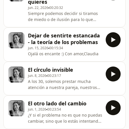
quieres
veces sentimos durante esta época
jun. 22, 2026
00:20:32
del año. Hablamos de redes sociales,
Siempre podemos decidir si tiramos
autoestima, viajes, planes perfectos y
de miedo o de ilusión para lo que
de cómo aprender a vivir un verano
hacemos... hoy vemos las diferencias
que se parezca más a nosotros y
y cómo conseguir hablarnos de un
menos a lo que creemos que deb
Dejar de sentirte estancada
modo que nos potencie!Feliz
- la teoría de los problemas
semana,Clau
jun. 15, 2026
00:15:34
Ojalá os encante :) Con amor,Claudia
El círculo invisible
jun. 8, 2026
00:23:17
A los 30, solemos prestar mucha
atención a nuestra pareja, nuestros
amigos más cercanos o nuestra
familia. Pero existe otro grupo de
El otro lado del cambio
personas que, aunque no formen
jun. 1, 2026
00:23:54
parte de nuestro día a día, puede
¿Y si el problema no es que no puedas
tener un impacto enorme en nuestro
cambiar, sino que lo estás intentando
bienestar, nuestras oportunidades y
desde la versión de ti que