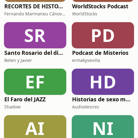
RECORTES DE HISTORIA Y CIENCIA
WorldStocks Podcast
Fernando Marmaneu Cánovas
WorldStocks
SR
PD
Santo Rosario del día. 🙏 Reza con nosotros en castellano 🇪🇸
Podcast de Misterios
Belen y Javier
ermakysevilla
EF
HD
El Faro del JAZZ
Historias de sexo muy intensas y calientes
Shadow
Audiodesires
AI
NI