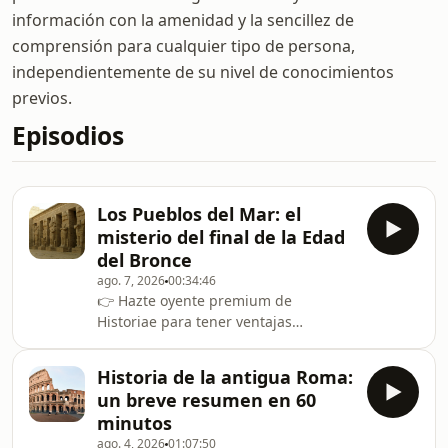
información con la amenidad y la sencillez de
comprensión para cualquier tipo de persona,
independientemente de su nivel de conocimientos
previos.
Episodios
Los Pueblos del Mar: el
misterio del final de la Edad
del Bronce
ago. 7, 2026
00:34:46
👉 Hazte oyente premium de
Historiae para tener ventajas
exclusivas:
⁠⁠⁠https://creators.spotify.com/pod/profile/historiae-
Historia de la antigua Roma:
oscar-hernandez/subscribeEl tránsito
un breve resumen en 60
de la Edad del Bronce a la Edad del
minutos
Hierro fue extremadamente
ago. 4, 2026
01:07:50
traumático. En torno al año 1200 a. C.,