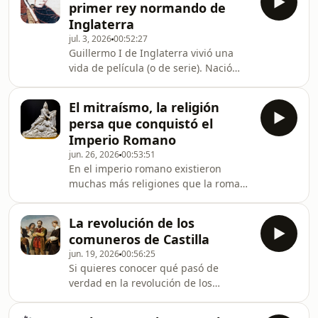
primer rey normando de
una mujer maya, tuvo varios hijos,
Inglaterra
transformó su apariencia y sus
jul. 3, 2026
00:52:27
hábitos y, finalmente, luchó contra los
Guillermo I de Inglaterra vivió una
españoles para defender su nuevo
vida de película (o de serie). Nació
mundo. Gracias al historiador y
como hijo bastardo del duque de
escritor Fran Navarro podrás conocer
Normandía, pero se las ingenió no
esta apasionante historia
El mitraísmo, la religión
solo para sobrevivir, sino para
persa que conquistó el
convertirse en el primer rey
Imperio Romano
normando de Inglaterra. Si quieres
jun. 26, 2026
00:53:51
conocer la biografía de Guillermo el
En el imperio romano existieron
Conquistador, este programa junto al
muchas más religiones que la romana
historiador y divulgador Álvaro Comes
tradicional o el cristianismo que se
es para ti. 👉 Hazte oyente premium
acabó imponiendo. Una de esas
de Historiae para
La revolución de los
religiones fue el mitraísmo, un culto
comuneros de Castilla
procedente de Oriente que se
jun. 19, 2026
00:56:25
extendió con gran éxito por varios
Si quieres conocer qué pasó de
continentes. Por ello, si quieres saber
verdad en la revolución de los
qué fue el mitraísmo y quién fue
comuneros castellanos a principios
Mitra, este programa junto al
del siglo XVI, este programa junto a la
profesor universitario de historia