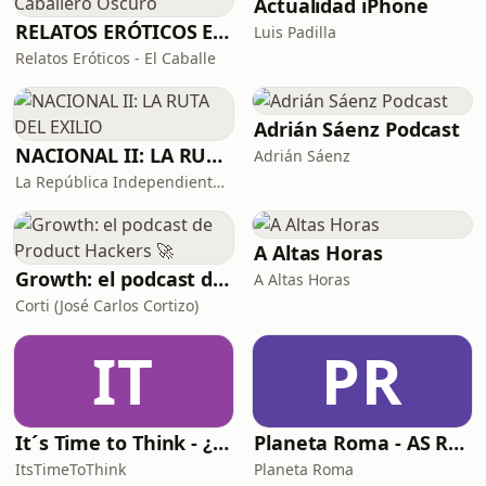
Actualidad iPhone
hasta el África romana,
RELATOS ERÓTICOS El Caballero Oscuro
Luis Padilla
Relatos Eróticos - El Caballe
Adrián Sáenz Podcast
NACIONAL II: LA RUTA DEL EXILIO
Adrián Sáenz
La República Independiente de la Radio
A Altas Horas
Growth: el podcast de Product Hackers 🚀
A Altas Horas
Corti (José Carlos Cortizo)
IT
PR
It´s Time to Think - ¿Nos paramos a pensar?
Planeta Roma - AS Roma Podcast en Español
ItsTimeToThink
Planeta Roma