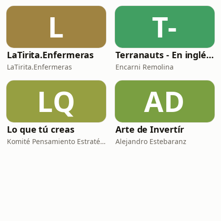
L
T-
LaTirita.Enfermeras
Terranauts - En inglés y en español. Science and nature in 5 minutes
LaTirita.Enfermeras
Encarni Remolina
LQ
AD
Lo que tú creas
Arte de Invertír
Komité Pensamiento Estratégico
Alejandro Estebaranz