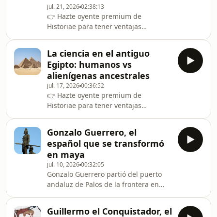
jul. 21, 2026
02:38:13
siglo XX: los manuscritos del mar
👉 Hazte oyente premium de
Muerto. A partir de ahí, multitud de
Historiae para tener ventajas
teorías conspirativas han afirmado
exclusivas:
que esos documentos cuestionaban
⁠⁠⁠https://creators.spotify.com/pod/profile/historiae-
todo el relato que la Iglesia cató
La ciencia en el antiguo
oscar-hernandez/subscribeEn este
Egipto: humanos vs
podcast me reúno con Pedro Huertas,
alienígenas ancestrales
Luisma López, Adur Intxaurrandieta y
jul. 17, 2026
00:36:52
Aníbal Moltó para hacer un resumen
👉 Hazte oyente premium de
de &quot;La Odisea&quot;, de
Historiae para tener ventajas
Christopher Nolan. Esto es un análisis
exclusivas:
de sus errores y sus ciertos.
⁠⁠⁠https://creators.spotify.com/pod/profile/historiae-
Hablaremos del reparto, del guion, de
Gonzalo Guerrero, el
oscar-hernandez/subscribeAl
l
español que se transformó
contrario de lo que dicen algunos, la
en maya
ciencia y la tecnología eran avanzadas
jul. 10, 2026
00:32:05
en el antiguo Egipto. De hecho, si no
Gonzalo Guerrero partió del puerto
fuera así, no habría pirámides y
andaluz de Palos de la frontera en
templos, no conservaríamos momias y
1511 sin saber que unos años
no aprovecharían el agua del río Nilo.
después habría cambiado su vida
Por ello, si quieres saber
Guillermo el Conquistador, el
radicalmente. Formó una familia con