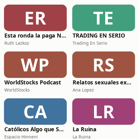
ER
TE
Esta ronda la paga Newton
TRADING EN SERIO
Ruth Lazkoz
Trading En Serio
WP
RS
WorldStocks Podcast
Relatos sexuales explícitos
WorldStocks
Ana Lopez
CA
LR
Católicos Algo que Saber
La Ruina
Espacio Hinneni
La Ruina