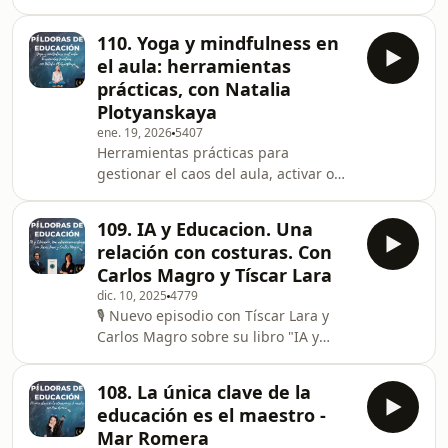
cada 10 recibe apoyos. El 93% de altas
sino estar presentes. Y por qué esto
capacidades sin identificar.Episodio
es fundamental en educación.La
110. Yoga y mindfulness en
especial con las 4 autoras del libro
respiración como he
el aula: herramientas
"Comprender y atender a la
prácticas, con Natalia
diversidad" (SM): Mariana Morales,
Plotyanskaya
Beatriz Martín, Isabel Orjales e
ene. 19, 2026
5407
Iolanda López.Hablamos de:🔸
Herramientas prácticas para
Dislexia y Discalculia - El concepto de
gestionar el caos del aula, activar o
"lexismo". Por qué no esperar a que
calmar a tus alumnos según
maduren. Señales de
necesiten, y no acabar hecho polvo al
109. IA y Educacion. Una
final del día.Natalia Plotyanskaya
relación con costuras. Con
(Yoga Seeds of Love) comparte
Carlos Magro y Tíscar Lara
estrategias concretas que puedes
dic. 10, 2025
4779
usar mañana mismo: qué hacer
🎙️ Nuevo episodio con Tíscar Lara y
cuando la clase es un caos total, cómo
Carlos Magro sobre su libro "IA y
hacer yoga desde la silla, práctica de
Educación. Una relación con
respiración guiada en vivo, ritual para
costuras"¿La IA revolucionará la
desconectar al salir del
108. La única clave de la
educación? Spoiler: probablemente
educación es el maestro -
no de la forma que nos
Mar Romera
venden.Hablamos de:✅ Por qué las