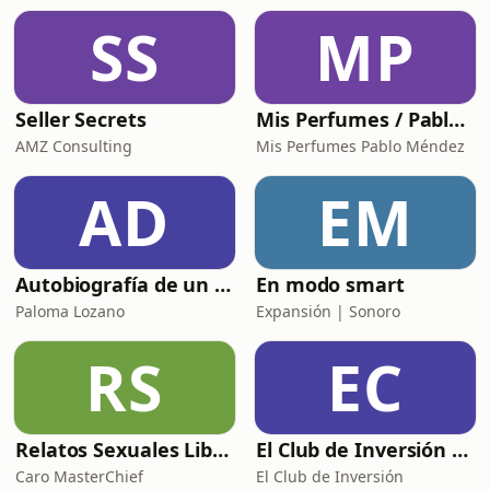
los retos reales del aula y repensar el
SS
MP
rol del profesorado, la evaluación, el
diseño
Seller Secrets
Mis Perfumes / Pablo Méndez
AMZ Consulting
Mis Perfumes Pablo Méndez
AD
EM
Autobiografía de un Yogui con sitar
En modo smart
Paloma Lozano
Expansión | Sonoro
RS
EC
Relatos Sexuales Liberales
El Club de Inversión podcast
Caro MasterChief
El Club de Inversión