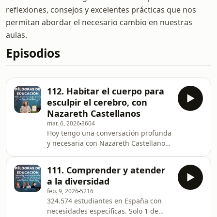
reflexiones, consejos y excelentes prácticas que nos
permitan abordar el necesario cambio en nuestras
aulas.
Episodios
112. Habitar el cuerpo para
esculpir el cerebro, con
Nazareth Castellanos
mar. 6, 2026
3604
Hoy tengo una conversación profunda
y necesaria con Nazareth Castellanos,
doctora en neurociencia, directora del
laboratorio de Nirakara-
111. Comprender y atender
Contemplative Studies y autora de El
a la diversidad
puente donde habitan las
feb. 9, 2026
5216
mariposas.Habitar con presenciaEl
324.574 estudiantes en España con
concepto central del libro: habitar el
necesidades específicas. Solo 1 de
aula, el cuerpo, la vida. No solo estar,