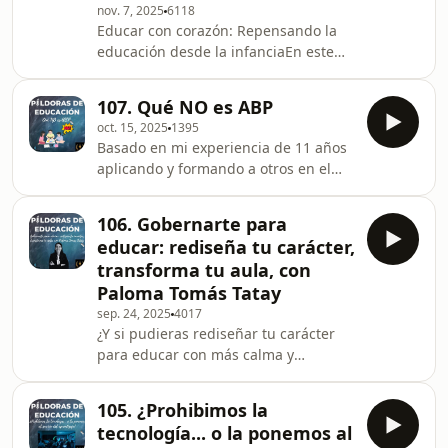
nov. 7, 2025
6118
"costuras" (fricción, esfuerzo) son
Educar con corazón: Repensando la
esenciales en educación✅ Las falsas
educación desde la infanciaEn este
promesas de productividad y
episodio especial mantengo una
eficiencia✅ El tiempo lento como valor
conversación con Mar Romera,
educativo✅ La IA como espejo de
107. Qué NO es ABP
pedagoga, psicopedagoga y
nuestros
oct. 15, 2025
1395
presidenta de la Asociación
Basado en mi experiencia de 11 años
Pedagógica Francesco Tonucci. Una
aplicando y formando a otros en el
defensora incansable de la infancia
Aprendizaje Basado en Proyectos, te
que nos invita a replantear todo lo
presento un decálogo de las
que creemos saber sobre
106. Gobernarte para
concepciones erróneas más comunes
educación.Mar nos presenta su
educar: rediseña tu carácter,
sobre el ABP.En este episodio
modelo "Educar con 3 Cs"
transforma tu aula, con
descubrimos que el ABP NO es:Una
(Capacidades, Competencias y Cor
Paloma Tomás Tatay
actividad aislada o una simple
sep. 24, 2025
4017
decoración.Una moda (sus bases son
¿Y si pudieras rediseñar tu carácter
de 1918).Un modelo de "todo o nada"
para educar con más calma y
que excluya otros enfoques.Una
coherencia? En este episodio hablo
receta paso a paso, sino un método
con Paloma Tomás Tatay, experta en
105. ¿Prohibimos la
crecimiento personal, sobre cómo
tecnología... o la ponemos al
gobernarnos a nosotros mismos para