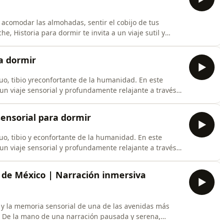
acomodar las almohadas, sentir el cobijo de tus
he, Historia para dormir te invita a un viaje sutil y
do una constante que ha unido a la humanidad desde
l movimiento de una esfera. De la mano de una
ra dormir
uo, tibio yreconfortante de la humanidad. En este
a un viaje sensorial y profundamente relajante a través
 pan. Déjate arrullar por el sonido hipnótico de las
las del Desierto Negro, siente la calma de los antiguos
 sensorial para dormir
o, tibio y econfortante de la humanidad. En este
a un viaje sensorial y profundamente relajante a través
 pan. Déjate arrullar por el sonido hipnótico de las
las del Desierto Negro, siente la calma de los antiguos
 de México | Narración inmersiva
 y la memoria sensorial de una de las avenidas más
. De la mano de una narración pausada y serena,