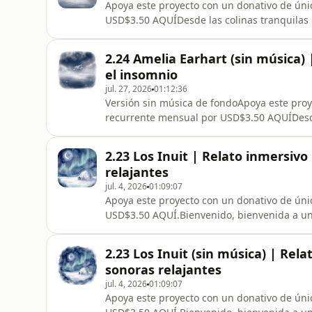
Apoya este proyecto con un donativo de úni
USD$3.50 AQUÍ⁠Desde las colinas tranquilas
soñaba con lo que había más allá del río Misu
primera vez la ingravidez de despegar del su
2.24 Amelia Earhart (sin música) 
historia real de va
el insomnio
jul. 27, 2026
01:12:36
Versión sin música de fondoApoya este proy
recurrente mensual por USD$3.50 AQUÍ⁠Desd
curiosa trepaba árboles y soñaba con lo que 
ya adulta, sintió por primera vez la ingravid
2.23 Los Inuit | Relato inmersiv
dejarte llevar
relajantes
jul. 4, 2026
01:09:07
Apoya este proyecto con un donativo de úni
USD$3.50 AQUÍ⁠.Bienvenido, bienvenida a un 
planeta. En este episodio, nos adentramos en 
de los Inuit, un pueblo que, a través de mile
2.23 Los Inuit (sin música) | Rel
en armo
sonoras relajantes
jul. 4, 2026
01:09:07
Apoya este proyecto con un donativo de úni