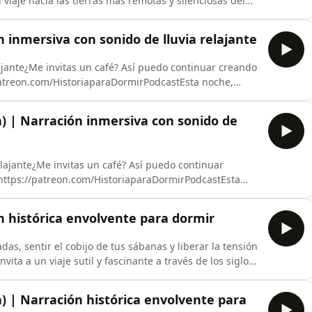
iaje hacia las tierras más remotas y silenciosas del
el vasto Ártico para explorar la historia y la sabiduría
nios, ha aprendido a leer el hielo y a construir una vida
ón inmersiva con sonido de lluvia relajante
ajante¿Me invitas un café? Así puedo continuar creando
uestro viaje sutil a través del tiempo en la segunda
e. Al abrigo de tu cama y envuelto en una atmósfera de
ica) | Narración inmersiva con sonido de
elajante¿Me invitas un café? Así puedo continuar
: https://patreon.com/HistoriaparaDormirPodcastEsta
nuar nuestro viaje sutil a través del tiempo en la
relajante. Al abrigo de tu cama y envuelto en una
ión histórica envolvente para dormir
s, sentir el cobijo de tus sábanas y liberar la tensión
nvita a un viaje sutil y fascinante a través de los siglos,
 humanidad desde tiempos inmemoriales: la fascinación
no de una narración pausada y envolvente, cruzaremos
ca) | Narración histórica envolvente para