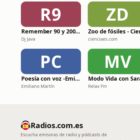
R9
ZD
Remember 90 y 2000 en PLAY WITH ME by Dj Java
Dj Java
cienciaes.com
PC
MV
Poesía con voz -Emiliano Martín- Podcasts
Emiliano Martín
Relax Fm
Radios.com.es
Escucha emisoras de radio y pódcasts de