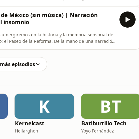
tineo de los cascabeles de los antiguos tranvías de
 la caricia de los pétalos violetas de las jacarandas en
 de México (sin música) | Narración
el insomnio
sumergiremos en la historia y la memoria sensorial de
: el Paseo de la Reforma. De la mano de una narración
ara escuchar el tintineo de los cascabeles de los
matutina , sentiremos la caricia de los pétalos violetas
 más episodios
K
BT
Kernelcast
Batiburrillo Tech
Hellarghon
Yoyo Fernández