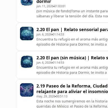
dormir
jun. 11, 2026
01:03:01
(sin música de fondo)Toma un instante para 
sábanas y liberar la tensión del día. Esta noc
fascinante a través de los siglos, siguien
tiempos inmemoriales: la fascinación por e
2.20 El pan | Relato sensorial pa
narración pausada y envolven
jun. 6, 2026
01:14:53
Encuentra tu refugio en el aroma más antig
episodio de Historia para Dormir, te invito 
de los siglos para descubrir los orígenes del
primeraspiedras de molienda bajo las estrel
2.20 El pan (sin música) | Relato
templos egi
jun. 6, 2026
01:14:53
Encuentra tu refugio en el aroma más antigu
episodio de Historia para Dormir, te invito 
de los siglos para descubrir los orígenes del
primeras piedras de molienda bajo las estrel
2.19 Paseo de la Reforma, Ciudad
templos eg
relajante para aliviar el insomnio
may. 29, 2026
00:51:13
Esta noche nos sumergiremos en la historia
queridas de México: el Paseo de la Reforma