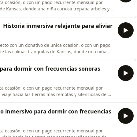
ca ocasión, o con un pago recurrente mensual por
 de Kansas, donde una niña curiosa trepaba árboles y
ri, hasta el instante en que, ya adulta, sintió por
elo, este episodio te invita a dejarte llevar por una
| Historia inmersiva relajante para aliviar
ecto con un donativo de única ocasión, o con un pago
e las colinas tranquilas de Kansas, donde una niña
había más allá del río Misuri, hasta el instante en que,
ez de despegar del suelo, este episodio te invita a
o para dormir con frecuencias sonoras
ca ocasión, o con un pago recurrente mensual por
viaje hacia las tierras más remotas y silenciosas del
el vasto Ártico para explorar la historia y la sabiduría
nios, ha aprendido a leer el hielo y a construir una vida
ato inmersivo para dormir con frecuencias
ca ocasión, o con un pago recurrente mensual por