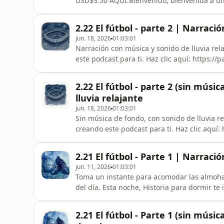
USD$3.50 AQUÍ.Bienvenido, bienvenida a un v
planeta. En este episodio, nos adentramos en 
de los Inuit, un pueblo que, a través de mile
2.22 El fútbol - parte 2 | Narraci
en armon
jun. 18, 2026
01:03:01
Narración con música y sonido de lluvia rel
este podcast para ti. Haz clic aquí: ⁠https://patreon.com/HistoriaparaDormirPodcast⁠Esta noche,
Historia para Dormir te invita a continuar n
parte de este recorrido histórico y relajant
2.22 El fútbol - parte 2 (sin mús
absoluta
lluvia relajante
jun. 18, 2026
01:03:01
Sin música de fondo, con sonido de lluvia r
creando este podcast para ti. Haz clic aquí
noche, Historia para Dormir te invita a conti
segunda parte de este recorrido histórico y 
2.21 El fútbol - Parte 1 | Narrac
atmósfera de absoluta d
jun. 11, 2026
01:03:01
Toma un instante para acomodar las almohada
del día. Esta noche, Historia para dormir te i
siguiendo una constante que ha unido a la
por el movimiento de una esfera. De la ma
2.21 El fútbol - Parte 1 (sin músi
un pue