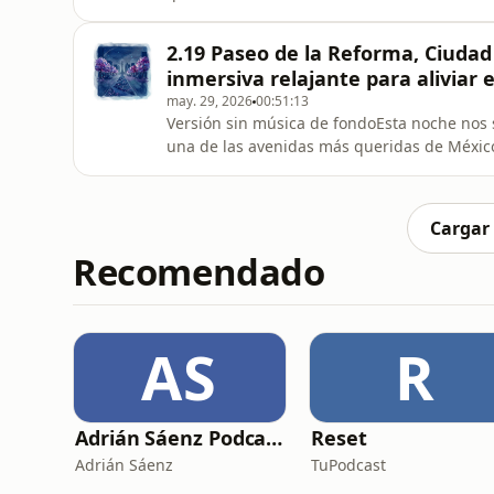
viajaremos en el tiempo para escuchar el tin
mulitas entre la niebla matutina , sentiremos
2.19 Paseo de la Reforma, Ciudad
primavera y recorda
inmersiva relajante para aliviar 
may. 29, 2026
00:51:13
Versión sin música de fondoEsta noche nos 
una de las avenidas más queridas de México
pausada y serena, viajaremos en el tiempo p
antiguos tranvías de mulitas entre la niebla 
de las jacara
Cargar
Recomendado
AS
R
Adrián Sáenz Podcast
Reset
Adrián Sáenz
TuPodcast