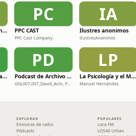
PC
IA
Zoo de fósiles - Cienciaes.com
PPC CAST
Ilustres anonimos
PPC Cast Company
IlustresAnonimos
PD
LP
Modo Vida con Sara Manzaneque
Podcast de Archivo 007
La Psicología y el Modelo Parcuve®
GGL007,007_David_Acín, Pablo_Ortega, 58, AlbertoBond y Claalc
Manuel Hernández
EXPLORAR
POPULARES
Emisoras de radio
Loca FM
Pódcasts
LOS40 Urban