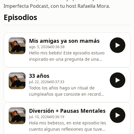
Imperfecta Podcast, con tu host Rafaella Mora.
Episodios
Mis amigas ya son mamás
ago. 5, 2026
00:36:38
Hello mis bebés! Este episodio estuvo
inspirado en una pregunta de una
seguidora sobre cómo estar para tus
amigas durante su maternidad. Te
33 años
cuento mi experiencia aunque sea
jul. 22, 2026
00:37:33
bastante imperfecta + lo que hubiera
Todos los años hago un ritual de
hecho diferente. Síguenos en
cumpleaños que consiste en recordar
YOUTUBESígueme en INSTAGRAM
lo que debo celebrar y lo que más me
retó en este año de vida. Te comparto
Diversión + Pausas Mentales
algunos de mis aprendizajes.
jul. 10, 2026
00:36:19
Sígueme en INSTAGRAM Síguenos en
Hola mis bebesss, en este episodio les
YOUTUBE
cuento algunas reflexiones que tuve