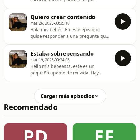
Dispenza y me di cuenta de todas las
cosas que hago para trabajar en mi
Quiero crear contenido
felicidad. Te quiero, gracias por estar
mar. 26, 2026
00:35:10
aquí. Suscríbete a nuestro YOUTUBE
Hola mis bebés! En este episodio
quise responder a una pregunta que
me hacen siempre, cómo hago para
subir contenido a redes sociales? No
Estaba sobrepensando
es lo que piensas, va mucho más allá.
mar. 19, 2026
00:34:06
Encuentra este video en Youtube
Hello mis bebeesss, este es un
pequeño update de mi vida. Hay
veces en las que muchas bendiciones
se pueden sentir como una carga y
ASÍ me sentía. Podcast producido por
Cargar más episodios
Fokinteve
Recomendado
PD
EF