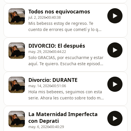
en un retiro al que fui la semana
pasada. Encuéntrame en IG
Todos nos equivocamos
@rafaellamoraaSíguenos en YOUTUBE
jul. 2, 2026
00:40:38
Mis bebesss estoy de regreso. Te
cuento de errores que cometí y lo que
aprendí de ellos. Este podcast es
producido por FOKINTEVE
DIVORCIO: El después
may. 29, 2026
00:44:22
Solo GRACIAS, por escucharme y estar
aquí. Te quiero. Escucha este episodio
en YOUTUBE
Divorcio: DURANTE
may. 14, 2026
00:51:06
Hola mis bebeees, seguimos con esta
serie. Ahora les cuento sobre todo mi
proceso de divorcio. Y si se me pasa
algo, cuéntame qué quisieras
La Maternidad Imperfecta
escuchar. Escucha este epiodio en
con Deprati
YOUTUBE
may. 6, 2026
00:40:29