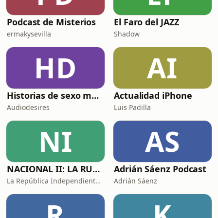
Podcast de Misterios
El Faro del JAZZ
ermakysevilla
Shadow
HD
AI
Historias de sexo muy intensas y calientes
Actualidad iPhone
Audiodesires
Luis Padilla
NI
AS
NACIONAL II: LA RUTA DEL EXILIO
Adrián Sáenz Podcast
La República Independiente de la Radio
Adrián Sáenz
R
K