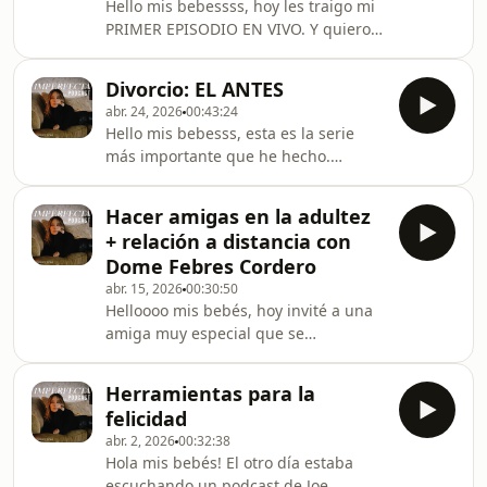
Hello mis bebessss, hoy les traigo mi
PRIMER EPISODIO EN VIVO. Y quiero
agradecerte, porque gracias a ti esto
fue posible. En este episodio Deprati
Divorcio: EL ANTES
me juntó con dos mamás
abr. 24, 2026
00:43:24
espectaculares: Gaby García y Débora
Hello mis bebesss, esta es la serie
Brivio para hablar de la maternidad
más importante que he hecho.
desde una perspectiva REAL. Podcast
Después de dos años y medio tengo
producido por FOKINTV
todo mega procesado, digerido y
Hacer amigas en la adultez
cuestionado para poder hablar de
+ relación a distancia con
este tema a profundidad. GRACIAS
Dome Febres Cordero
por estar aquí. Síguenos en YOUTUBE
abr. 15, 2026
00:30:50
Helloooo mis bebés, hoy invité a una
amiga muy especial que se
caracteriza por salir de su zona de
confort y que me ha enseñado
Herramientas para la
MUCHO. Gracias por estar aquí.
felicidad
Encuentra este episodio en YOUTUBE
abr. 2, 2026
00:32:38
Hola mis bebés! El otro día estaba
escuchando un podcast de Joe