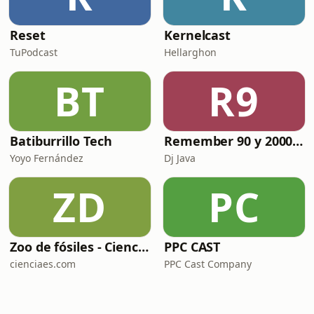
Reset
Kernelcast
TuPodcast
Hellarghon
BT
R9
Batiburrillo Tech
Remember 90 y 2000 en PLAY WITH ME by Dj Java
Yoyo Fernández
Dj Java
ZD
PC
Zoo de fósiles - Cienciaes.com
PPC CAST
cienciaes.com
PPC Cast Company