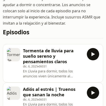
ayudar a dormir o concentrarse. Los anuncios se
colocan solo al inicio de cada episodio para no
interrumpir la experiencia. Incluye susurros ASMR que
invitan a la relajación y al bienestar.
Episodios
Tormenta de lluvia para
sueño sereno y
pensamientos claros
dic. 6, 2025
36031
En Lluvia para dormir, todos los
anuncios viven únicamente al
principio de cada episodio,
cuidadosamente colocados para que
Adiós al estrés | Truenos
nunca interrumpan ese momento
que sanan la noche
íntimo en el que cierras los ojos y te
dic. 6, 2025
36031
dejas envolver por una tormenta
En Lluvia para dormir, todos los
eléctrica que respira al ritmo de tus