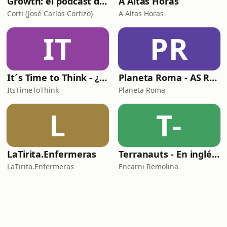
Growth: el podcast de Product Hackers 🚀
A Altas Horas
Corti (José Carlos Cortizo)
A Altas Horas
IT
PR
It´s Time to Think - ¿Nos paramos a pensar?
Planeta Roma - AS Roma Podcast en Español
ItsTimeToThink
Planeta Roma
L
T-
LaTirita.Enfermeras
Terranauts - En inglés y en español. Science and nature in 5 minutes
LaTirita.Enfermeras
Encarni Remolina