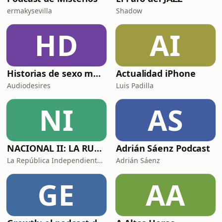
ermakysevilla
Shadow
HD
AI
Historias de sexo muy intensas y calientes
Actualidad iPhone
Audiodesires
Luis Padilla
NI
AS
NACIONAL II: LA RUTA DEL EXILIO
Adrián Sáenz Podcast
La República Independiente de la Radio
Adrián Sáenz
GE
AA