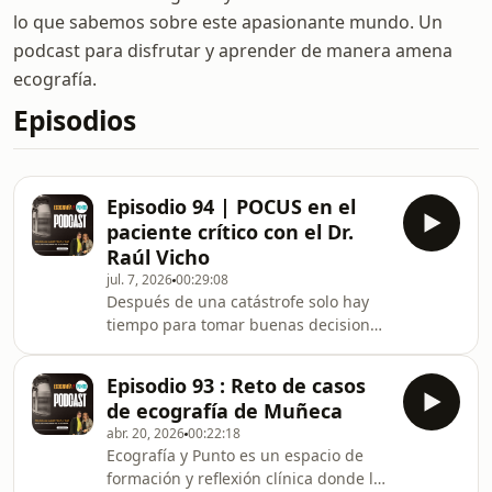
lo que sabemos sobre este apasionante mundo. Un
podcast para disfrutar y aprender de manera amena
ecografía.
Episodios
Episodio 94 | POCUS en el
paciente crítico con el Dr.
Raúl Vicho
jul. 7, 2026
00:29:08
Después de una catástrofe solo hay
tiempo para tomar buenas decisiones
POCUS en el paciente crítico con el Dr.
Raúl VichoLos recientes terremotos en
Episodio 93 : Reto de casos
Venezuela nos recuerdan que,
de ecografía de Muñeca
cuando una emergencia ocurre, no
abr. 20, 2026
00:22:18
hay tiempo para improvisar. En esos
Ecografía y Punto es un espacio de
primeros minutos, la ecografía Point
formación y reflexión clínica donde la
of Care (POCUS) puede convertirse en