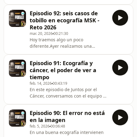
ecografía deja de ser solo una técnica
una de las herramientas más valiosas
para convertirse en una herramienta
para orientar el diagnóstico, priorizar
Episodio 92: seis casos de
de toma de decisiones.A través de
la
tobillo en ecografía MSK -
casos reales, experiencias de consulta
Reto 2026
y análisis práctico, la Dra. Saichy Díaz
mar. 20, 2026
00:21:30
y la Dra. Susana Manso comparten
Hoy traemos algo un poco
cómo integrar la ecografía en la
diferente.Ayer realizamos una
práctica diaria con criterio, seguridad
microclase en directo dentro del Reto
y sentido clínico.Aquí no solo
Ecografía Eco365 de tobillo, donde
Episodio 91: Ecografía y
trabajamos casos clínicos reales.Y
cáncer, el poder de ver a
más allá de los casos… lo importante
tiempo
fue cómo los analizamos.Porque en
feb. 14, 2026
00:43:19
ecografía musculoesquelética, el
En este episodio de Juntos por el
cambio no está en ver más imágenes,
Cáncer, conversamos con el equipo de
sino en aprender a interpretarlas con
Ecografía y Punto e Ishoo sobre el
criterio clínico.Durante la sesión
papel clave de la ecografía en la
vimos diferentes escenar
Episodio 90: El error no está
detección, seguimiento y
en la imagen
acompañamiento de las personas con
feb. 5, 2026
00:06:48
cáncer.Hablamos de cómo esta
En una buena ecografía intervienen
herramienta accesible, segura y en