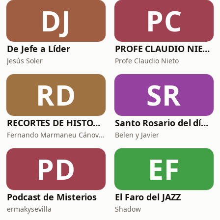
DJ
PC
De Jefe a Líder
PROFE CLAUDIO NIETO
Jesús Soler
Profe Claudio Nieto
RD
SR
RECORTES DE HISTORIA Y CIENCIA
Santo Rosario del día. 🙏 Reza con nosotros en castellano 🇪🇸
Fernando Marmaneu Cánovas
Belen y Javier
PD
EF
Podcast de Misterios
El Faro del JAZZ
ermakysevilla
Shadow