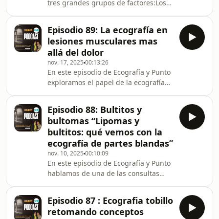
tres grandes grupos de factores:Los
tiempo real permite orientar
dependientes del pacienteLos
diagnósticos precoces, guiar
dependientes del equipo y Los
procedimientos y mejorar la toma de
Episodio 89: La ecografía en
dependientes del operador.Únete al
decisiones clínicas. Además,
lesiones musculares mas
reto de Ecografía que comienza el 07
exploramos su
allá del dolor
de Febrero del 2026.
nov. 17, 2025
00:13:26
En este episodio de Ecografía y Punto
exploramos el papel de la ecografía
en las lesiones musculares: desde
una simple contractura hasta una
Episodio 88: Bultitos y
rotura fibrilar.Aprenderás qué
bultomas “Lipomas y
patrones ecográficos nos ayudan a
bultitos: qué vemos con la
diferenciar cada tipo de lesión, cómo
ecografía de partes blandas”
valorar la fase de recuperación y
nov. 10, 2025
00:10:09
cuándo es seguro volver a la
En este episodio de Ecografía y Punto
actividad.Porque detrás de cada dolor
hablamos de una de las consultas
muscular hay una historia que la
más frecuentes en medicina de
imagen puede contarnos
familia: los bultitos bajo la piel.¿Cómo
Episodio 87 : Ecografia tobillo
saber si se trata de un lipoma, un
retomando conceptos
quiste o algo diferente?La ecografía