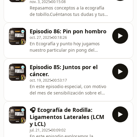
nov. 3, 2025
00:15:08
de partes blandas nos permite ver lo
Repasamos conceptos a la ecografía
que el ojo no alcanza: la forma, la
de tobillo.Cuéntanos tus dudas y tus
textura y el comportamiento de cada
inquietudes.
lesión, ayudándonos a orientar el
diagnóstico con precisión y
Episodio 86: Pin pon hombro
tranquilidad, t
oct. 27, 2025
00:18:26
En Ecografía y punto hoy jugamos
nuestro particular pin pong del
hombro: una sesión de preguntas y
respuestas rápidas sobre ecografía,
Episodio 85: Juntos por el
diagnóstico y manejo clínico.Un
cáncer.
formato dinámico para repasar
oct. 19, 2025
00:53:17
conceptos, aclarar dudas y reflexionar
En este episodio especial, con motivo
sobre cómo hacer una ecografía más
del mes de sensibilización sobre el
útil, más coherente y más humana.
cáncer de mama, hablamos de la
importancia del diagnóstico precoz,
🎧 Ecografía de Rodilla:
del papel de la ecografía en la
Ligamentos Laterales (LCM
detección y del acompañamiento
y LCL)
integral durante todo el
jul. 21, 2025
00:09:02
proceso.Reflexionamos sobre cómo la
En este episodio exploramos la