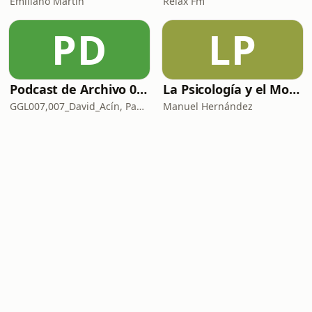
Emiliano Martín
Relax Fm
PD
LP
Podcast de Archivo 007
La Psicología y el Modelo Parcuve®
GGL007,007_David_Acín, Pablo_Ortega, 58, AlbertoBond y Claalc
Manuel Hernández