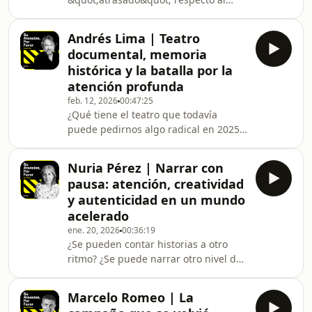
construyen universos narrativos que
masculino, sino que simplemente aún
viven simultáneamente en el au
no ha tenido permiso de existir en su
Andrés Lima | Teatro
propia naturaleza?En este episodio de
documental, memoria
Su Atención Por Favor, Roger Casas-
histórica y la batalla por la
Alatriste, autor mexicano especialista
atención profunda
en Economía de la Atención y puente
feb. 12, 2026
00:47:25
entre los mundos latinoamericano y
¿Qué tiene el teatro que todavía
europeo, conversa con Marion
puede pedirnos algo radical en 2025:
Reimers, narradora, analista y una de
atención sostenida?En este episodio
las voces
de Su Atención Por Favor, Roger
Nuria Pérez | Narrar con
Casas-Alatriste conversa con Andrés
pausa: atención, creatividad
Lima, uno de los directores
y autenticidad en un mundo
fundamentales del teatro
acelerado
contemporáneo español, sobre cómo
ene. 20, 2026
00:36:19
el escenario puede convertirse en un
¿Se pueden contar historias a otro
laboratorio de memoria, política y
ritmo? ¿Se puede narrar otro nivel de
narrativa profunda.Andrés Lima ha
profundidad en internet? ¿Y si lo
construido una trayectoria marcad
verdaderamente radical hoy es
Marcelo Romeo | La
hablarle solo a quien escucha de