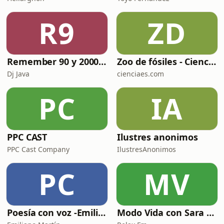
R9
ZD
Remember 90 y 2000 en PLAY WITH ME by Dj Java
Zoo de fósiles - Cienciaes.com
Dj Java
cienciaes.com
PC
IA
PPC CAST
Ilustres anonimos
PPC Cast Company
IlustresAnonimos
PC
MV
Poesía con voz -Emiliano Martín- Podcasts
Modo Vida con Sara Manzaneque