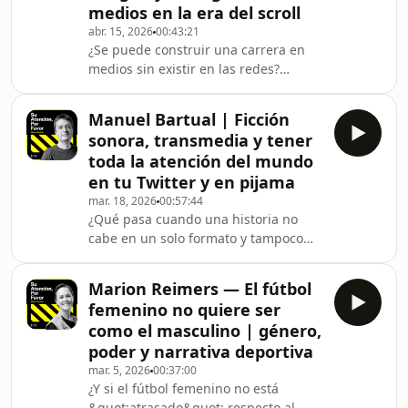
medios en la era del scroll
controla y qué podemos hacer para
abr. 15, 2026
00:43:21
recuperar nuestra capacidad de
¿Se puede construir una carrera en
imaginar.David Alayón lleva más de
medios sin existir en las redes?
dos décadas en la intersección entre
Ricardo López Cordero lleva años
tecnología, creatividad
haciéndolo — a través del sonido.En
Manuel Bartual | Ficción
este episodio de Su Atención Por
sonora, transmedia y tener
Favor, Roger Casas-Alatriste conversa
toda la atención del mundo
con Ricardo López Cordero,
en tu Twitter y en pijama
periodista, director de Ibero 90.9 y
mar. 18, 2026
00:57:44
creador de Archivo General, sobre
¿Qué pasa cuando una historia no
qué significa reclamar la propia
cabe en un solo formato y tampoco
atención en la era del scroll
quiere?En este episodio de Su
infinito.Ricardo López Cordero
Atención Por Favor, Roger Casas-
Marion Reimers — El fútbol
Alatriste, autor mexicano especialista
femenino no quiere ser
en Economía de la Atención, conversa
como el masculino | género,
con Manuel Bartual —guionista,
poder y narrativa deportiva
director, dibujante y uno de los
mar. 5, 2026
00:37:00
grandes nombres del podcast de
¿Y si el fútbol femenino no está
ficción en español— sobre cómo se
&quot;atrasado&quot; respecto al