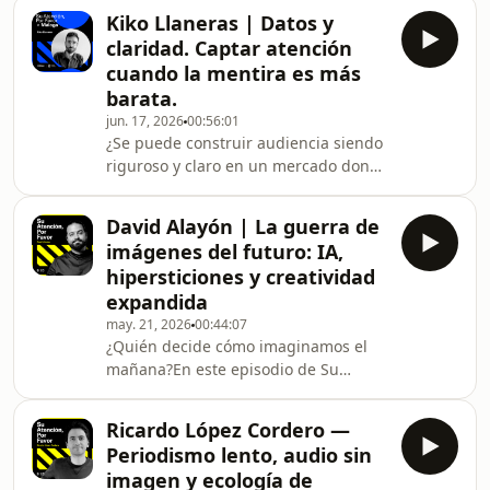
alguna vez porque no lo entendía.
Kiko Llaneras | Datos y
¿De quién es la culpa cuando una
claridad. Captar atención
institución no se hace entender?En
cuando la mentira es más
este episodio de Su Atención Por
barata.
Favor, Roger Casas-Alatriste, autor
jun. 17, 2026
00:56:01
mexicano especialista en Economía de
¿Se puede construir audiencia siendo
la Atención y puente entre los
riguroso y claro en un mercado donde
mundos latinoamericano y europeo,
mentir es más viral y más barato? Kiko
conversa con Judith Gonzá
Llaneras lleva veinte años
David Alayón | La guerra de
demostrando que sí.En este episodio
imágenes del futuro: IA,
de Su Atención Por Favor × Málaga,
hipersticiones y creatividad
producida en colaboración con el
expandida
Ayuntamiento de Málaga, Roger
may. 21, 2026
00:44:07
Casas-Alatriste conversa con Kiko
¿Quién decide cómo imaginamos el
Llaneras, periodista de datos en El
mañana?En este episodio de Su
País y autor de Piensa Claro, sobre
Atención Por Favor, Roger Casas-
cómo construir atenc
Alatriste conversa con David Alayón,
Ricardo López Cordero —
experto en innovación y prospectiva
Periodismo lento, audio sin
estratégica, sobre cómo se fabrican
imagen y ecología de
las imágenes del futuro, quién las