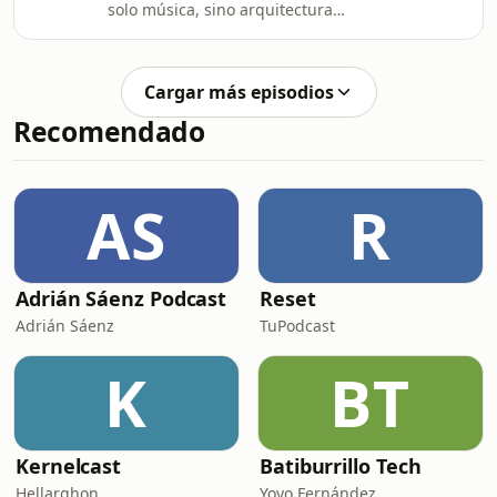
solo música, sino arquitectura
emocional al servicio de la saturación?
¿Y si fueran la mejor metáfora de la
cultura del “ahora o nunca”?En este
Cargar más episodios
episodio de Su Atención Por Favor,
Recomendado
Roger Casas-Alatriste—experto en
economía de la atención y nuevas
narrativas—conversa con Nando Cruz,
periodista musical con más de 30
AS
R
años cubriendo la evolución de la
industria, para
Adrián Sáenz Podcast
Reset
Adrián Sáenz
TuPodcast
K
BT
Kernelcast
Batiburrillo Tech
Hellarghon
Yoyo Fernández