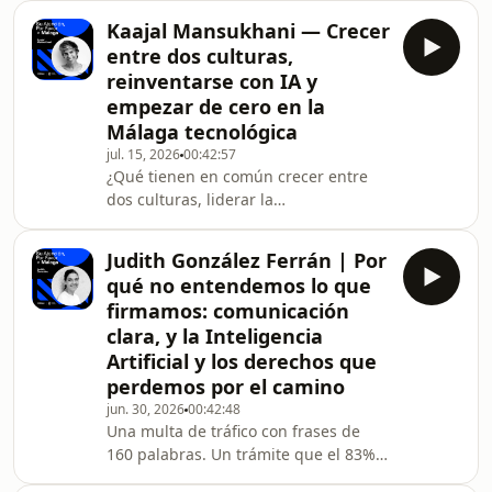
Málaga, producido en colaboración
Kaajal Mansukhani — Crecer
con el Ayuntamiento de Málaga en el
entre dos culturas,
marco de las Jornadas de
reinventarse con IA y
Comunicación Institucional Local,
empezar de cero en la
Roger Casas-Alatriste conversa con
Málaga tecnológica
Neshann Lacuesta, conocida como
Nesh — profesora de idiomas,
jul. 15, 2026
00:42:57
¿Qué tienen en común crecer entre
creadora de contenido y fundadora
dos culturas, liderar la
de Live and Speak, escuela online de i
transformación de una empresa hacia
la IA y comunicar algo que todavía no
Judith González Ferrán | Por
existe? Que en los tres casos hay que
qué no entendemos lo que
construir desde cero. Y que eso, bien
firmamos: comunicación
entendido, no es un punto de partida
clara, y la Inteligencia
— es una ventaja.En este episodio de
Artificial y los derechos que
Su Atención Por Favor × Málaga,
producido en colaboración con el
perdemos por el camino
Ayuntamiento de Málaga en el marco
jun. 30, 2026
00:42:48
de las Jornadas d
Una multa de tráfico con frases de
160 palabras. Un trámite que el 83%
de los españoles ha abandonado