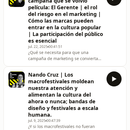
campaña que se volvió
verdad?En este episodio de Su
película: El Gerente | el rol
Atención, Por Favor, Roger Casas-
del riesgo en el marketing |
Alatriste conversa con Nuria Pérez,
Cómo las marcas pueden
narradora, escritora y creadora de
algunos de los podcasts más
entrar en la cultura popular
elegantes y reflexivos del mundo
| La participación del público
hispano. La charla, grabada en vivo
es esencial
jul. 22, 2025
00:41:51
¿Qué se necesita para que una
campaña de marketing se convierta
en una película?¿Y qué clase de
profesional logra que su trabajo
Nando Cruz | Los
impacte tanto como para inspirar una
macrofestivales moldean
historia de cine?En este episodio de
nuestra atención y
Su Atención Por Favor, Roger Casas-
alimentan la cultura del
Alatriste —experto en economía de la
ahora o nunca; bandas de
atención y generación de contenidos
sostenibles— conversa con Marcelo
diseño y festivales a escala
Romeo, CMO de Newsan y una de las
humana.
voces más influyentes
jul. 9, 2025
00:47:39
¿Y si los macrofestivales no fueran