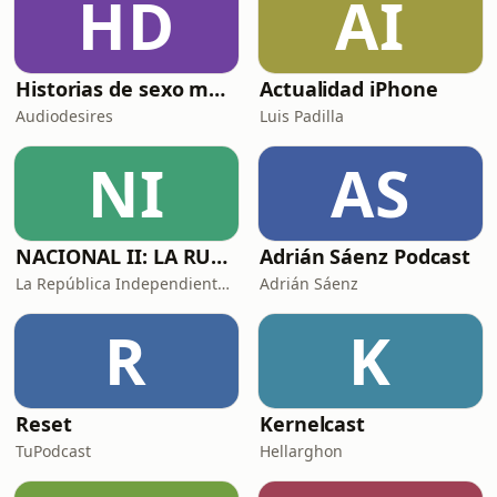
HD
AI
Historias de sexo muy intensas y calientes
Actualidad iPhone
Audiodesires
Luis Padilla
NI
AS
NACIONAL II: LA RUTA DEL EXILIO
Adrián Sáenz Podcast
La República Independiente de la Radio
Adrián Sáenz
R
K
Reset
Kernelcast
TuPodcast
Hellarghon