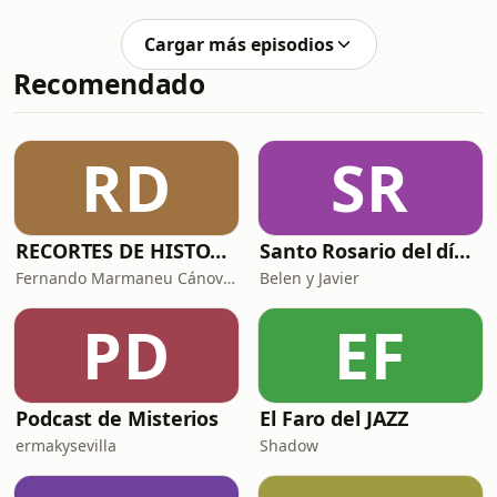
compartir nuestra experiencia sobre
como sentimos vivir el en relacin al
Cargar más episodios
vacío.
Recomendado
RD
SR
RECORTES DE HISTORIA Y CIENCIA
Santo Rosario del día. 🙏 Reza con nosotros en castellano 🇪🇸
Fernando Marmaneu Cánovas
Belen y Javier
PD
EF
Podcast de Misterios
El Faro del JAZZ
ermakysevilla
Shadow