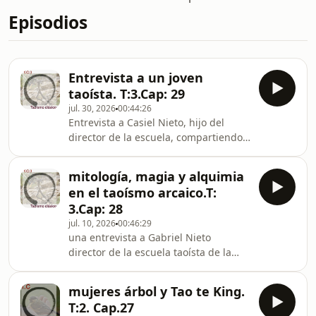
Episodios
Entrevista a un joven
taoísta. T:3.Cap: 29
jul. 30, 2026
00:44:26
Entrevista a Casiel Nieto, hijo del
director de la escuela, compartiendo
con algunos de nosotros como ha sido
su experiencia de vida en relación a
mitología, magia y alquimia
una educación muy influenciada con
en el taoísmo arcaico.T:
el taoísmo y como ve el futuro del
3.Cap: 28
taoísmo en su entorno.
jul. 10, 2026
00:46:29
una entrevista a Gabriel Nieto
director de la escuela taoísta de la
unión completa donde nos introduce
brevemente y como una pincelada a
mujeres árbol y Tao te King.
complementar en episodios
T:2. Cap.27
posteriores, en una visión sobre la