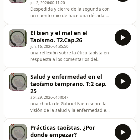
jul. 2, 2026
00:11:20
mitología, la alquimia, la magia y el
Despedida y cierre de la segunda con
esoterismo.
un cuento mio de hace una década y
dos poemas del Tao te King sobre lo
femenino misterioso
El bien y el mal en el
Taoísmo. T2.Cap.26
jun. 16, 2026
01:35:50
una reflexión sobre la ética taoísta en
respuesta a los comentarios del
público al respecto.
Salud y enfermedad en el
taoísmo temprano. T:2 cap.
25
abr. 29, 2026
01:40:47
una charla de Gabriel Nieto sobre la
visión de la salud y la enfermedad en
el taoísmo temprano.
Prácticas taoístas. ¿Por
donde empezar?