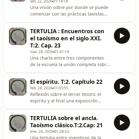
abr. 22, 2026
01:14:18
Una visión sobre por donde se puede
comenzar con las prácticas taoístas
más allá de las diferentes teorías.
TERTULIA : Encuentros con
el taoísmo en el siglo XXI.
T:2. Cap. 23
mar. 28, 2026
01:41:19
Una charla entre tres componentes
de la escuela la unión completa sobre
como se vive el taoísmo hoy en día en
la sociedad que nos rodea.
El espíritu. T:2. Capítulo 22
feb. 28, 2026
01:03:55
Reflexión sobre el tercer tesoro: el
espíritu y al final una exposición
sobre una visión taoísta sobre los
procesos de aprendizaje
TERTULIA sobre el ancla.
Taoísmo clásico.T:2.Cap: 21
ene. 24, 2026
01:28:52
Una tertulia entre miembros de la