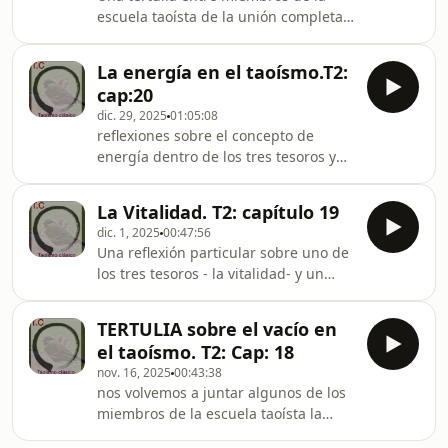
escuela taoísta de la unión completa
sobre una de nuestras herramientas
ms importantes para el trabajo
La energía en el taoísmo.T2:
interno: el ancla. Comienza con una
cap:20
pequeña definición de Gabriel Nieto
dic. 29, 2025
01:05:08
de lo que es el ancla.
reflexiones sobre el concepto de
energía dentro de los tres tesoros y
algunas propuestas de como
alimentar la vitalidad energética.
La Vitalidad. T2: capítulo 19
dic. 1, 2025
00:47:56
Una reflexión particular sobre uno de
los tres tesoros - la vitalidad- y un
pequeño artículo del neurocientífico
chino Liang Zhenhai que menciona al
TERTULIA sobre el vacío en
maestro Caiwen Yu fundador de
el taoísmo. T2: Cap: 18
nuestra escuela.
nov. 16, 2025
00:43:38
nos volvemos a juntar algunos de los
miembros de la escuela taoísta la
unión completa. En esta ocasión para