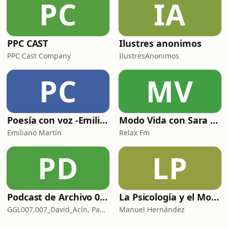
PC
IA
PPC CAST
Ilustres anonimos
PPC Cast Company
IlustresAnonimos
PC
MV
Poesía con voz -Emiliano Martín- Podcasts
Modo Vida con Sara Manzaneque
Emiliano Martín
Relax Fm
PD
LP
Podcast de Archivo 007
La Psicología y el Modelo Parcuve®
GGL007,007_David_Acín, Pablo_Ortega, 58, AlbertoBond y Claalc
Manuel Hernández