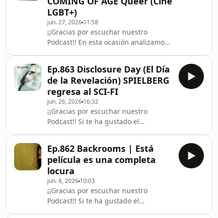
COMING OF AGE Queer (Cine
Sánchez, y cómo la cinta retrata la
LGBT+)
cruda realidad mexicana a través de
jun. 27, 2026
11:58
un viaje cargado de erotismo y
¡¡Gracias por escuchar nuestro
violencia. Si te ha gustado el
Podcast!! En esta ocasión analizamos
programa te invitamos a suscribirte y
El fin de las primeras veces, la nueva
a reventar
película de Rafael Ruiz Espejo. Un
Ep.863 Disclosure Day (El Día
coming of age mexicano que explora
de la Revelación) SPIELBERG
la identidad, el primer amor y la
regresa al SCI-FI
libertad en un relato breve pero
jun. 26, 2026
16:32
profundamente conmovedor.
¡¡Gracias por escuchar nuestro
Hablamos sobre la importancia de dar
Podcast!! Si te ha gustado el
visibilidad a estas historias y por qué
programa te invitamos a suscribirte y
es una obra necesaria para la
a reventar el botón de Like. Síguenos
comunidad. Si te ha g
Ep.862 Backrooms | Está
en Twitch para que no te pierdas
película es una completa
ninguna transmisión:
locura
https://www.twitch.tv/alrifreak
jun. 8, 2026
10:03
Contacto: freaknoobnews@gmail.com
¡¡Gracias por escuchar nuestro
Canal en YouTube:
Podcast!! Si te ha gustado el
https://www.youtube.com/c/freaknoobnewschannel
programa te invitamos a suscribirte y
Canal Secundario: