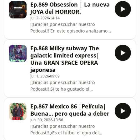
adaptación libre del cómic Woman of
a reventar el botón de Like. Sígueno
Ep.869 Obsession | La nueva
Tomorrow de Tom King. Hablamos de
JOYA del HORROR.
la space opera, el retrofuturismo y los
jul. 2, 2026
14:14
personajes imperfectos que dan
¡¡Gracias por escuchar nuestro
profundidad a esta historia. Si te ha
Podcast!! En este episodio analizamos
gustado el programa te invitamos a
Obsesión, la cinta de terror que está
suscribirte y a reventar el botón de
marcando tendencia, y reflexionamos
Like. Síguenos en Twitch para que no
Ep.868 Milky subway The
sobre cómo las historias
te pi
galactic limited express|
independientes están desafiando la
Una GRAN SPACE OPERA
hegemonía de las grandes
japonesa
franquicias y blockbusters en la
jul. 1, 2026
09:09
cartelera actual. Si te ha gustado el
¡¡Gracias por escuchar nuestro
programa te invitamos a suscribirte y
Podcast!! Si te ha gustado el
a reventar el botón de Like. Síguenos
programa te invitamos a suscribirte y
en Twitch para que no te
a reventar el botón de Like. Hoy
Ep.867 Mexico 86 |Película|
analizamos Milky Way: Galactic
Buena... pero queda a deber
Limited Express, una fascinante
jun. 30, 2026
13:56
propuesta de animación japonesa
¡¡Gracias por escuchar nuestro
que ha llegado a Netflix. Hablamos de
Podcast!! ¿Es el fútbol el opio del
su narrativa, sus personajes y por qué
pueblo o un motor de unión nacional?