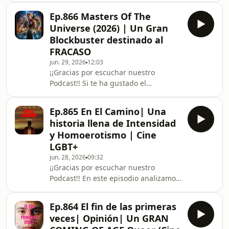
este mediometraje de ciencia ficción
Analizamos la película de Gabriel
es un acierto total. Síguenos en
Ep.866 Masters Of The
Ripstein sobre el Mundial del 86, una
Twitch para que no te p
Universe (2026) | Un Gran
obra que intenta capturar la esencia
Blockbuster destinado al
de un país marcado por el deporte, la
FRACASO
política y la corrupción. Déjanos tu
jun. 29, 2026
12:03
opinión en los comentarios. Si te ha
¡¡Gracias por escuchar nuestro
gustado el programa te invitamos a
Podcast!! Si te ha gustado el
suscribirte y a reventar el botón de L
programa te invitamos a suscribirte y
a reventar el botón de Like. Hoy
Ep.865 En El Camino| Una
analizamos la nueva película de
historia llena de Intensidad
Masters of the Universe, un
y Homoerotismo | Cine
blockbuster que nos ha sorprendido
LGBT+
gratamente por su factura técnica y
jun. 28, 2026
09:32
cariño, a pesar de su mal rendimiento
¡¡Gracias por escuchar nuestro
en taquilla. ¿Por qué no ha conectado
Podcast!! En este episodio analizamos
con el público actual? Lo comentamos.
En el Camino, la nueva película
Síguenos en Twitch par
dirigida por David Pablos. Hablamos
Ep.864 El fin de las primeras
sobre su potente propuesta visual, las
veces| Opinión| Un GRAN
actuaciones de Víctor Prieto y Osvaldo