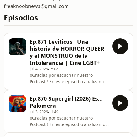
freaknoobnews@gmail.com
Episodios
Ep.871 Leviticus| Una
historia de HORROR QUEER
y el MONSTRUO de la
Intolerancia | Cine LGBT+
jul. 4, 2026
15:08
¡¡Gracias por escuchar nuestro
Podcast!! En este episodio analizamos
Leviticus, una intensa película de
terror queer que llega a las salas de
Ep.870 Supergirl (2026) Es…
cine. Exploramos cómo el filme utiliza
Palomera
el horror psicológico y una atmósfera
jul. 3, 2026
11:49
opresiva para retratar la lucha contra
¡¡Gracias por escuchar nuestro
los prejuicios en comunidades
Podcast!! En este episodio analizamos
conservadoras. Si te ha gustado el
la nueva película de Supergirl, una
programa te invitamos a suscribirte y