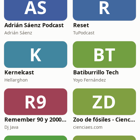
AS
R
Canal Secundario:
https://www.youtube.com/user/TheBrutalcrusade
Redes Socia
Adrián Sáenz Podcast
Reset
Adrián Sáenz
TuPodcast
K
BT
Kernelcast
Batiburrillo Tech
Hellarghon
Yoyo Fernández
R9
ZD
Remember 90 y 2000 en PLAY WITH ME by Dj Java
Zoo de fósiles - Cienciaes.com
Dj Java
cienciaes.com