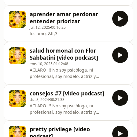
originan los Rulos? ¿Cuál es su
historia? ¿Qué o quién nos convenció
aprender amar perdonar
de que los rulos/afro no eran
entender priorizar
atractivos? ¿Cómo eran las
jul. 12, 2025
00:16:25
publicidades? ¿Era un problema a
los amo, &lt;3
resolver? ¿Cómo termina una
poniéndose formol? ¿Qué es el frizz?
¿Cuál es el conflicto del pelo
salud hormonal con Flor
ondulado?
Sabbatini [video podcast]
ene. 10, 2025
01:12:48
ACLARO !!! No soy psicóloga, ni
profesional, soy modelo, actriz y
tengo 21 años no mas me encanta
hablar, compartir experiencias y
consejos #7 [video podcast]
aprender, no me creo gurú de nada ni
dic. 8, 2024
00:21:33
tengo la verdad absoluta, a veces me
ACLARO !!! No soy psicóloga, ni
gusta conspirar, pensar de más y
profesional, soy modelo, actriz y
flashearla. Asi que, siempre tomen
tengo 21 años no mas me encanta
con pinzas y apliquen lo que crean
hablar, compartir experiencias y
que pueda servir y sino, aprender y
pretty privilege [video
aprender, no me creo gurú de nada ni
cambiar, que asi se florece.
podcast]