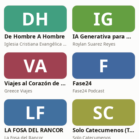
DH
IG
De Hombre A Hombre
IA Generativa para No Techs
Iglesia Cristiana Evangélica de Chamartín
Roylan Suarez Reyes
VA
F
Viajes al Corazón de la Historia
Fase24
Greece Viajes
Fase24 Podcast
LF
SC
LA FOSA DEL RANCOR
Solo Catecumenos (Temas católicos)
La Fosa del Rancor
Solo Catecumenos