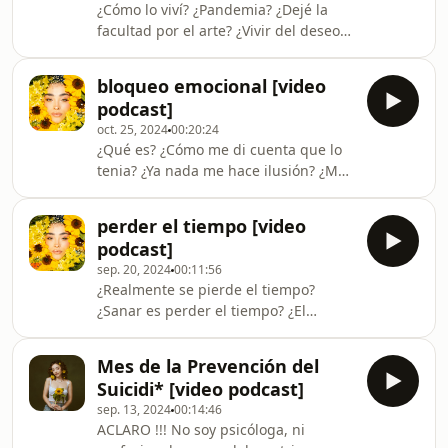
¿Cómo lo viví? ¿Pandemia? ¿Dejé la
facultad por el arte? ¿Vivir del deseo
del otro? ¿Qué entendí ahora con 22
años?
bloqueo emocional [video
podcast]
oct. 25, 2024
00:20:24
¿Qué es? ¿Cómo me di cuenta que lo
tenia? ¿Ya nada me hace ilusión? ¿Me
aburre la gente? ¿Me aíslo? ¿No me
importa si se van? ¿No me sale llorar
perder el tiempo [video
con facilidad? ¿Quién me esta
podcast]
ayudando? ¿Es porque nunca me
sep. 20, 2024
00:11:56
pude abrir realmente?
¿Realmente se pierde el tiempo?
¿Sanar es perder el tiempo? ¿El
celular? ¿Relaciones Tóxicas? ¿TCAs?
Mes de la Prevención del
Suicidi* [video podcast]
sep. 13, 2024
00:14:46
ACLARO !!! No soy psicóloga, ni