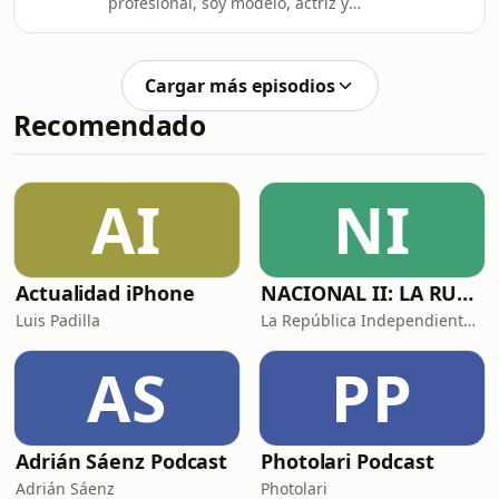
profesional, soy modelo, actriz y
tengo 22 años no mas me encanta
hablar, compartir experiencias y
aprender, no me creo gurú de nada ni
Cargar más episodios
tengo la verdad absoluta, a veces me
Recomendado
gusta conspirar, pensar de más y
flashearla. Asi que, siempre tomen
con pinzas y apliquen lo que crean
que pueda servir y sino, aprender y
AI
NI
cambiar, que asi se florece.
Actualidad iPhone
NACIONAL II: LA RUTA DEL EXILIO
Luis Padilla
La República Independiente de la Radio
AS
PP
Adrián Sáenz Podcast
Photolari Podcast
Adrián Sáenz
Photolari