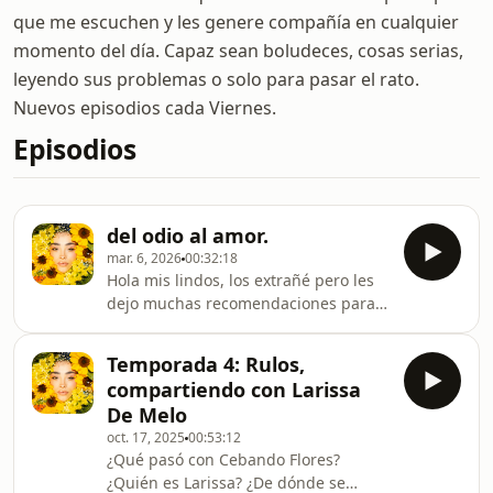
que me escuchen y les genere compañía en cualquier
momento del día. Capaz sean boludeces, cosas serias,
leyendo sus problemas o solo para pasar el rato.
Nuevos episodios cada Viernes.
Episodios
del odio al amor.
mar. 6, 2026
00:32:18
Hola mis lindos, los extrañé pero les
dejo muchas recomendaciones para
ver y leer, lo que sí, no los veas si no
queres
Temporada 4: Rulos,
cambiar.https://www.whatthehealthfilm.com/https://
compartiendo con Larissa
si=xIOZHrJU9TkDqCL3Libro, Metafisica
De Melo
por Connie Méndez (es el que les
oct. 17, 2025
00:53:12
recomendé en Brasil)tkm
¿Qué pasó con Cebando Flores?
¿Quién es Larissa? ¿De dónde se