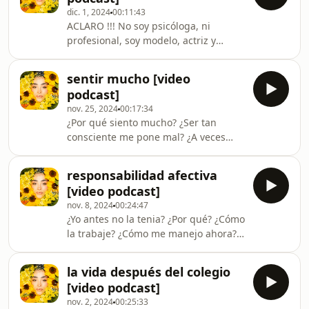
tengo la verdad absoluta, a veces me
dic. 1, 2024
00:11:43
gusta conspirar, pensar de más y
ACLARO !!! No soy psicóloga, ni
flashearla. Asi que, siempre tomen
profesional, soy modelo, actriz y
con pinzas y apliquen lo que crean
tengo 21 años no mas me encanta
que pueda servir y sino, aprender y
hablar, compartir experiencias y
cambiar, que asi se florece.
sentir mucho [video
aprender, no me creo gurú de nada ni
podcast]
tengo la verdad absoluta, a veces me
nov. 25, 2024
00:17:34
gusta conspirar, pensar de más y
¿Por qué siento mucho? ¿Ser tan
flashearla. Asi que, siempre tomen
consciente me pone mal? ¿A veces
con pinzas y apliquen lo que crean
quiero volver a cuando no entendía
que pueda servir y sino, aprender y
nada? ¿Cómo le busco lo positivo?
cambiar, que asi se florece.
responsabilidad afectiva
[video podcast]
nov. 8, 2024
00:24:47
¿Yo antes no la tenia? ¿Por qué? ¿Cómo
la trabaje? ¿Cómo me manejo ahora?
¿Cómo me hago cargo de mis
emociones? ¿Todavía me cuesta?
la vida después del colegio
¿Respondo mal? ¿Soy muy sincera?
[video podcast]
nov. 2, 2024
00:25:33