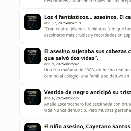
describimos a Manson a través de sus propi
Emmons, fuente principal de documentación
un parón de casi dos meses, regresamos co
Los 4 fantásticos… asesinos. El c
contra Sharon Tate, los LaBianc
ago. 17, 2025
00:42:19
“Eran cuatro. Jóvenes. Violentos. Y lo que hi
asesinatos más crueles y recordados en Espa
asesinos. El caso de Sandra Palo.”“Este víd
dolorosos de España: el caso de Sandra Palo.
El asesino sujetaba sus cabezas
que sepáis algo: en est
que salvó dos vidas”.
ago. 9, 2025
00:25:42
Una fría mañana de 1983, un hecho real ma
camino al colegio, una familia se detuvo en
aparcar, la mujer que conducía escuchó gri
cercana.A través del cristal de una ventana
Vestida de negro anticipó su trist
retenidas por un hombre que las sujetaba
ago. 6, 2025
00:55:25
Analía Escamochero fue asesinada con brut
vida.Nunca denunció. Pero muchas personas
crimen que la justicia trató con indiferenc
abierta en la memoria criminal de Argentina. 
El niño asesino, Cayetano Santos 
bien abiertos. Porque l