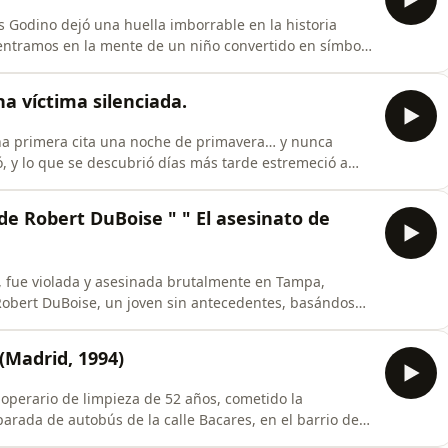
 Godino dejó una huella imborrable en la historia
dentramos en la mente de un niño convertido en símbolo
a tan temprana edad? ¿Qué falló en su entorno?
 que marcó a generaciones…
a víctima silenciada.
una primera cita una noche de primavera… y nunca
ó, y lo que se descubrió días más tarde estremeció a
uella noche? ¿Quién era Sade, y por qué su historia
so brutal. Una víctima silenciada. No te olvides de
 de Robert DuBoise " " El asesinato de
os, fue violada y asesinada brutalmente en Tampa,
 Robert DuBoise, un joven sin antecedentes, basándose
testimonio de un informante carcelario.DuBoise fue
onmutó la pena por cadena perpetua.Décadas después,
Madrid, 1994)
 operario de limpieza de 52 años, cometido la
rada de autobús de la calle Bacares, en el barrio de
mento se investigó como un posible robo frustrado,