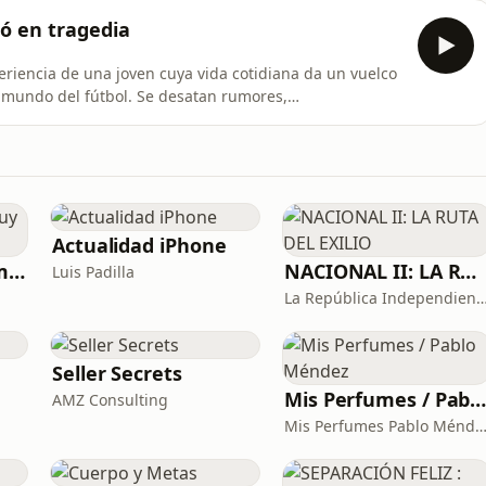
óvenes vecinos de Chamartín, Javier Rosado Calvo y
ó en tragedia
eriencia de una joven cuya vida cotidiana da un vuelco
l mundo del fútbol. Se desatan rumores,
tica que pone en jaque su reputación y la del jugador.
s y consecuencias inesperadas, donde Anabelia debe
Actualidad iPhone
Historias de sexo muy intensas y calientes
NACIONAL II: LA RUTA DEL EXILIO
Luis Padilla
La República Independiente de l
Seller Secrets
Mis Perfumes / Pablo Ménde
AMZ Consulting
Mis Perfumes Pablo Mén