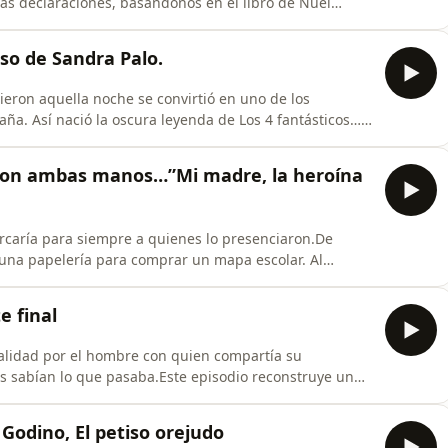
as declaraciones, basándonos en el libro de Nuel
 para este primer capítulo de esta segunda etapa.Tras
n un episodio en el que narramos el horror cometido
aso de Sandra Palo.
cieron aquella noche se convirtió en uno de los
ña. Así nació la oscura leyenda de Los 4 fantásticos…
eo cuenta uno de los crímenes más recordados y
 Lo he titulado ‘Los 4 Fantásticos… asesinos’.Quiero
 con ambas manos…”Mi madre, la heroína
rcaría para siempre a quienes lo presenciaron.De
 una papelería para comprar un mapa escolar. Al
tos desgarradores que provenían de una casa
 se podía ver una escena aterradora: dos mujeres
e final
alidad por el hombre con quien compartía su
 sabían lo que pasaba.Este episodio reconstruye un
ia… y que merece ser contado.Su historia es una herida
Y hoy, la contamos sin filtros.🎙️ Escúchalo con los ojos
Godino, El petiso orejudo