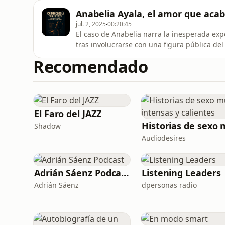
pronto se descubrió que los autores —dos j
Anabelia Ayala, el amor que acab
Félix Martínez Reséndiz— había
jul. 2, 2025
00:20:45
El caso de Anabelia narra la inesperada exp
tras involucrarse con una figura pública de
confrontaciones y una fuerte polémica mediá
Recomendado
Es una historia de pasiones, redes sociale
decidir hasta dónde está dis
El Faro del JAZZ
Shadow
Audiodesires
Adrián Sáenz Podcast
Listening Leaders
Adrián Sáenz
dpersonas radio