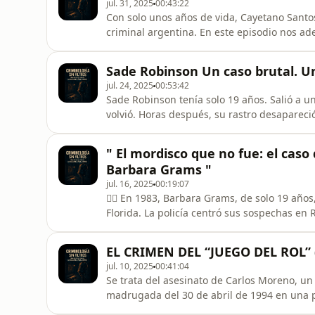
jul. 31, 2025
00:43:22
Con solo unos años de vida, Cayetano Santos
criminal argentina. En este episodio nos a
del mal precoz. ¿Cómo se forja un asesino 
Descubre la historia real detrás del apodo
Sade Robinson Un caso brutal. Un
jul. 24, 2025
00:53:42
Sade Robinson tenía solo 19 años. Salió a 
volvió. Horas después, su rastro desapareci
toda una ciudad. ¿Qué ocurrió realmente aq
nos obliga a mirar más allá del crimen?Un ca
" El mordisco que no fue: el caso
darle al &quot;like&quo
Barbara Grams "
jul. 16, 2025
00:19:07
🕵️‍♂️ En 1983, Barbara Grams, de solo 19 añ
Florida. La policía centró sus sospechas en
en una supuesta marca de mordisco y en el 
condenado a muerte, aunque luego se le c
EL CRIMEN DEL “JUEGO DEL ROL” (
gracias a nuevas pruebas
jul. 10, 2025
00:41:04
Se trata del asesinato de Carlos Moreno, un
madrugada del 30 de abril de 1994 en una pa
Hortaleza (Madrid).Aunque en un primer mo