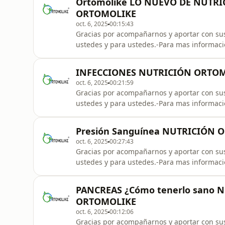
Ortomolike LO NUEVO DE NUTRI
Gratuita
ORTOMOLIKE
oct. 6, 2025
00:15:43
Gracias por acompañarnos y aportar con sus
ustedes y para ustedes.-Para mas informac
8504-Mándanos un mensaje de WhatsApp pi
GRATIS!!!****WhatsApp: +52 56 1451 8504 
INFECCIONES NUTRICIÓN ORTOM
Gratuita
oct. 6, 2025
00:21:59
Gracias por acompañarnos y aportar con sus
ustedes y para ustedes.-Para mas informac
8504-Mándanos un mensaje de WhatsApp pi
GRATIS!!!****WhatsApp: +52 56 1451 8504 
Presión Sanguínea NUTRICIÓ
Gratuita
oct. 6, 2025
00:27:43
Gracias por acompañarnos y aportar con sus
ustedes y para ustedes.-Para mas informac
8504-Mándanos un mensaje de WhatsApp pi
GRATIS!!!****WhatsApp: +52 56 1451 8504 
PANCREAS ¿Cómo tenerlo sano 
Gratuita
ORTOMOLIKE
oct. 6, 2025
00:12:06
Gracias por acompañarnos y aportar con sus