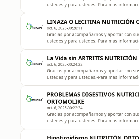
ustedes y para ustedes.-Para mas informac
8504-Mándanos un mensaje de WhatsApp pi
GRATIS!!!****WhatsApp: +52 56 1451 8504 
LINAZA O LECITINA NUTRICIÓN
Gratuita
oct. 6, 2025
00:28:11
Gracias por acompañarnos y aportar con sus
ustedes y para ustedes.-Para mas informac
8504-Mándanos un mensaje de WhatsApp pi
GRATIS!!!****WhatsApp: +52 56 1451 8504 
La Vida sin ARTRITIS NUTRICI
Gratuita
oct. 6, 2025
00:24:22
Gracias por acompañarnos y aportar con sus
ustedes y para ustedes.-Para mas informac
8504-Mándanos un mensaje de WhatsApp pi
GRATIS!!!****WhatsApp: +52 56 1451 8504 
PROBLEMAS DIGESTIVOS NUTRIC
Gratuita
ORTOMOLIKE
oct. 6, 2025
00:22:34
Gracias por acompañarnos y aportar con sus
ustedes y para ustedes.-Para mas informac
8504-Mándanos un mensaje de WhatsApp pi
GRATIS!!!****WhatsApp: +52 56 1451 8504 
Hipotiroidismo NUTRICIÓN ORT