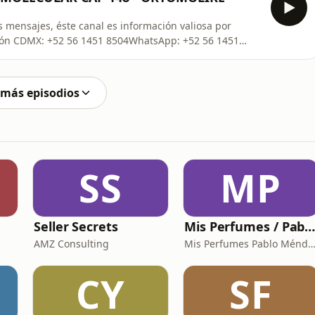
 mensajes, éste canal es información valiosa por
ión CDMX: +52 56 1451 8504WhatsApp: +52 56 1451
de tu Catalogo Ortomolecular ¡¡¡TOTALMENTE
- También podemos agendarte una consulta Totalmente
 más episodios
SS
MP
Seller Secrets
Mis Perfumes / Pablo Ménde
AMZ Consulting
Mis Perfumes Pablo Mén
CY
SF