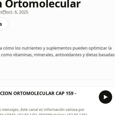
n Ortomolecular
os
oct. 6, 2025
s
ra cómo los nutrientes y suplementos pueden optimizar la
 como vitaminas, minerales, antioxidantes y dietas basadas
ICION ORTOMOLECULAR CAP 159 -
 mensajes, éste canal es información valiosa por
ión CDMX: +52 56 1451 8504WhatsApp: +52 56 1451