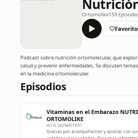
Nutrició
Ortomolike
159 Episodi
Favorito
Podcast sobre nutrición ortomolecular, que explo
salud y prevenir enfermedades. Se discuten temas
en la medicina ortomolecular.
Episodios
Vitaminas en el Embarazo NUTR
ORTOMOLIKE
oct. 6, 2025
00:19:57
Gracias por acompañarnos y aportar con sus
ustedes y para ustedes.-Para mas informac