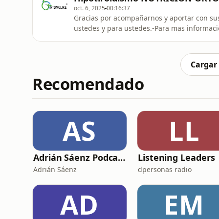
Gratuita
oct. 6, 2025
00:16:37
Gracias por acompañarnos y aportar con sus
ustedes y para ustedes.-Para mas informac
8504-Mándanos un mensaje de WhatsApp pi
GRATIS!!!****WhatsApp: +52 56 1451 8504 
Gratuita
Cargar
Recomendado
AS
LL
Adrián Sáenz Podcast
Listening Leaders
Adrián Sáenz
dpersonas radio
AD
EM