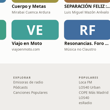
Cuerpo y Metas
SEPARACIÓN FELIZ : Psicología, Dolor y Ren
Mirabai Cuenca Ardura
Luis Miguel Mazón Arévalo
VE
RF
Viajo en Moto
Resonancias. Foro profesional de instrumentos musicais
viajoenmoto.com
Música no Claustro
EXPLORAR
POPULARES
Emisoras de radio
Loca FM
Pódcasts
LOS40 Urban
Canciones Populares
COPE Más Madrid
LOS40
esRadio