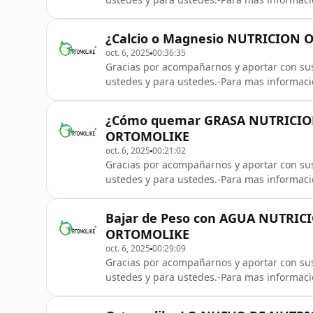
8504-Mándanos un mensaje de WhatsApp pi
GRATIS!!!****WhatsApp: +52 56 1451 8504 
¿Calcio o Magnesio NUTRICION
Gratuita
oct. 6, 2025
00:36:35
Gracias por acompañarnos y aportar con sus
ustedes y para ustedes.-Para mas informac
8504-Mándanos un mensaje de WhatsApp pi
GRATIS!!!****WhatsApp: +52 56 1451 8504 
¿Cómo quemar GRASA NUTRICIO
Gratuita
ORTOMOLIKE
oct. 6, 2025
00:21:02
Gracias por acompañarnos y aportar con sus
ustedes y para ustedes.-Para mas informac
8504-Mándanos un mensaje de WhatsApp pi
GRATIS!!!****WhatsApp: +52 56 1451 8504 
Bajar de Peso con AGUA NUTRI
Gratuita
ORTOMOLIKE
oct. 6, 2025
00:29:09
Gracias por acompañarnos y aportar con sus
ustedes y para ustedes.-Para mas informac
8504-Mándanos un mensaje de WhatsApp pi
GRATIS!!!****WhatsApp: +52 56 1451 8504 