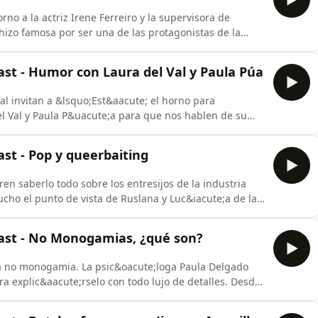
orno a la actriz Irene Ferreiro y la supervisora de
 hizo famosa por ser una de las protagonistas de la
jer en obtener el premio Goya a los mejores efectos
cast - Humor con Laura del Val y Paula Púa
al invitan a &lsquo;Est&aacute; el horno para
el Val y Paula P&uacute;a para que nos hablen de su
s queer. Adem&aacute;s, hablamos de los
e un buen p&uacute;blico, qu&eacute; recursos tienen a
ast - Pop y queerbaiting
ren saberlo todo sobre los entresijos de la industria
ucho el punto de vista de Ruslana y Luc&iacute;a de la
as mieles del &eacute;xito a pesar de su
dcast - No Monogamias, ¿qué son?
la no monogamia. La psic&oacute;loga Paula Delgado
ra explic&aacute;rselo con todo lujo de detalles. Desde
amas hasta el poliamor, la importancia de la
la negociaci&oacute;n.Escuchar audio