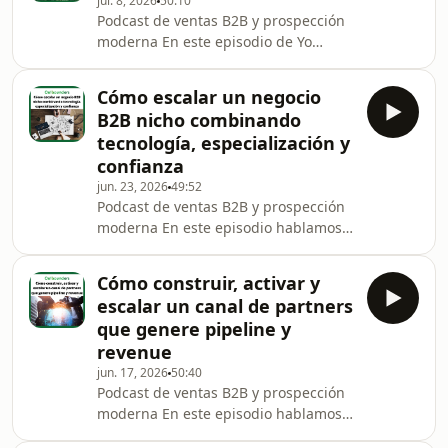
jul. 8, 2026
50:10
internacionales de SDRs. Partimos de
Podcast de ventas B2B y prospección
una realidad incómoda: el trabajo de
moderna En este episodio de Yo
un SDR es uno de los más duros de la
también vendo a empresas hablamos
organización comercial, sometido a
con Álvaro Ovejas, fundador de Lead
presión constante, muchas negativas
Cómo escalar un negocio
Motiv, sobre cómo diseñar una
y métricas en tiemp
B2B nicho combinando
estrategia de marketing B2B que
tecnología, especialización y
realmente genere negocio: desde
confianza
adquisición y conversión hasta
jun. 23, 2026
49:52
contenido, SEO, LinkedIn, webinars y
Podcast de ventas B2B y prospección
eventos presenciales.
moderna En este episodio hablamos
https://www.linkedin.com/in/alvaro-
con Alejandro Marín, CEO de Brokalia,
ovejas/
sobre cómo escalar un negocio B2B
https://www.linkedin.com/company/l
Cómo construir, activar y
nicho combinando tecnología,
escalar un canal de partners
especialización extrema y una
que genere pipeline y
relación de confianza con el cliente.
revenue
https://www.linkedin.com/in/alemarin/
jun. 17, 2026
50:40
https://www.linkedin.com/company/brokalia/
Podcast de ventas B2B y prospección
Brokalia es una correduría de seguros
moderna En este episodio hablamos
centrada en un nicho muy concreto:
con João dos Santos, Partner Sales
admi