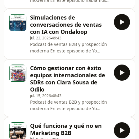
moderna En este episodio hablamos
con José B. Moreno Suárez, experto en
SEO B2B y autoridad comercial, sobre
Simulaciones de
cómo cambia el marketing cuando
conversaciones de ventas
Google y la IA ya responden por ti.
con IA con Ondaloop
Qué hacer con tu web, cómo medir de
jul. 22, 2026
49:43
verdad y por qué la marca pesa cada
Podcast de ventas B2B y prospección
vez más en B2B.
moderna En este episodio de Yo
https://www.linkedin.com/in/joseb-
también vendo a empresas hablamos
moreno-suarez/ Hablamos de: Por
con Elena Ortiz Díaz, Marketing
qué el SEO informacional ha p
Cómo gestionar con éxito
Manager en Ondaloop, y con Miguel
equipos internacionales de
Ángel Marfil Rubio, cofundador de
SDRs con Clara Sousa de
Ondaloop y profesor, sobre cómo usar
Odilo
simulaciones de conversaciones de
jul. 15, 2026
48:43
ventas con IA para entrenar a tu
Podcast de ventas B2B y prospección
equipo comercial.
moderna En este episodio de Yo
https://www.linkedin.com/in/mianmaru/
también vendo a empresas hablamos
https://www.linkedin.com/in/elena-o
con Clara Sousa, Global BDR Manager
Qué funciona y qué no en
en Odilo, sobre lo que significa
Marketing B2B
gestionar con éxito equipos