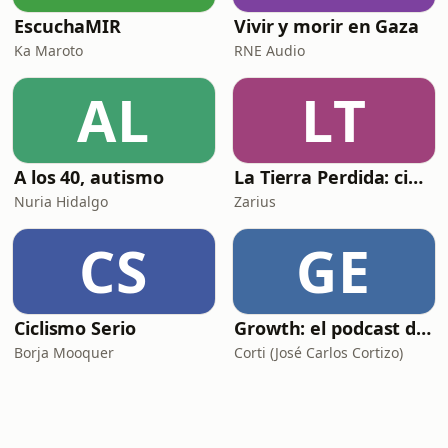
EscuchaMIR
Vivir y morir en Gaza
Ka Maroto
RNE Audio
AL
LT
A los 40, autismo
La Tierra Perdida: ciencia ficción épica en audio
Nuria Hidalgo
Zarius
CS
GE
Ciclismo Serio
Growth: el podcast de Product Hackers 🚀
Borja Mooquer
Corti (José Carlos Cortizo)