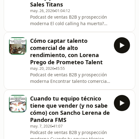
Sales Titans
Beñat Arrizabalaga, cofundador de
may. 26, 2026
01:04:12
Vidext, sobre cómo han pasado de
Podcast de ventas B2B y prospección
hacer todo manual a tener un sistema
moderna El cold calling ha muerto?
que escala ventas, formación y
Lleva décadas repitiéndose esa frase,
contenido dentro de empresas
pero los números cuentan otra
medianas y gr
Cómo captar talento
historia. En este episodio de “Yo
comercial de alto
También Vendo a Empresas”, David
rendimiento, con Lorena
Navas se sienta con Félix Fernández
Prego de Prometeo Talent
(Firefly) y Carlos Iborra (Sales Titans)
may. 20, 2026
45:55
para destripar cómo funciona hoy la
Podcast de ventas B2B y prospección
prospección telefónica B2B cuando se
moderna Encontrar talento comercial
hace con método, tono correcto y
de alto rendimiento es fácil de decir y
equipos pr
difícil de hacer. En este episodio
Cuando tu equipo técnico
hablamos con Lorena Prego, CEO de
tiene que vender (y no sabe
Prometeo Talent, sobre cómo las
cómo) con Sancho Lerena de
empresas pueden dejar de fichar “a
Pandora FMS
ver si suena la flauta” y empezar a
may. 7, 2026
41:07
reclutar vendedores B2B de forma
Podcast de ventas B2B y prospección
mucho más estratégica. A partir de su
moderna Cuando tu equipo técnico