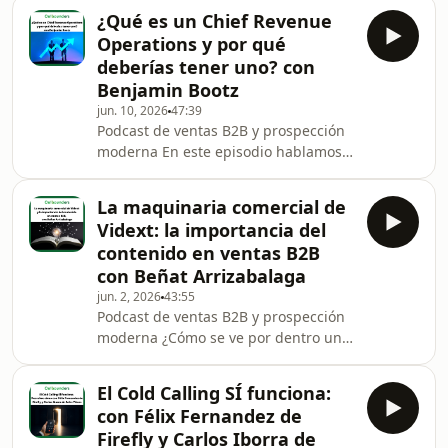
Manager en Pipedrive, sobre cómo
¿Qué es un Chief Revenue
construir, activar y escalar un canal de
Operations y por qué
partners que de verdad genere
deberías tener uno? con
pipeline y revenue.
Benjamin Bootz
https://www.linkedin.com/in/joão-
jun. 10, 2026
47:39
paiva-dos-santos-a05697152/
Podcast de ventas B2B y prospección
https://www.linkedin.com/company/pipedrive/
moderna En este episodio hablamos
Revisamos las claves de un buen
con Benjamin Bootz, Head of Revenue
programa de partners, desde el
Operations en CTAIMA, sobre qué es
La maquinaria comercial de
exactamente un Chief Revenue
Vidext: la importancia del
Operations (RevOps) y por qué esta
contenido en ventas B2B
figura se ha vuelto clave en empresas
con Beñat Arrizabalaga
B2B en crecimiento. Ben explica cómo
jun. 2, 2026
43:55
organizan el equipo de revenue en
Podcast de ventas B2B y prospección
CTAIMA (marketing, ventas y
moderna ¿Cómo se ve por dentro una
customer success), qué hace el
maquinaria comercial B2B bien
equipo de revenue operati
montada, apoyada en IA y en
El Cold Calling SÍ funciona:
contenido que vende? En este
con Félix Fernandez de
episodio de “Yo También Vendo
Firefly y Carlos Iborra de
Empresas”, David Navas charla con