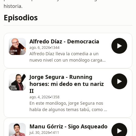
historia.
Episodios
Alfredo Díaz - Democracia
ago. 6, 2026
1344
Alfredo Díaz lleva la comedia a un
nuevo nivel con un monólogo cargado
de rabia en el que habla de la crisis,
pone nombre a los culpables y
Jorge Segura - Running
también propone polémicas
horses: mi dedo en tu nariz
soluciones.
II
ago. 4, 2026
1358
En este monólogo, Jorge Segura nos
habla de algunos temas tabú, como la
religión, y nos trae un claro caso de
publicidad muy, pero que muy,
Manu Górriz - Sigo Asqueado
engañosa.
jul. 30, 2026
1411