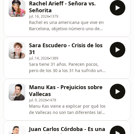
Rachel Arieff - Señora vs.
gustos cambian.
Señorita
jul. 16, 2026
1379
Rachel es una americana que vive en
Barcelona, objetivo número uno de
los viejos verdes ibéricos
Sara Escudero - Crisis de los
31
jul. 14, 2026
1389
Sara tiene 31 años. Parecen pocos,
pero de los 30 a los 31 ha sufrido un
cambio de mentalidad muy serio.
Manu Kas - Prejuicios sobre
Vallecas
jul. 9, 2026
1478
Manu Kas viene a explicar por qué los
de Vallecas no son tan diferentes lal
resto, así como su nueva experiencia
trabajando como teleoperador.
Juan Carlos Córdoba - Es una