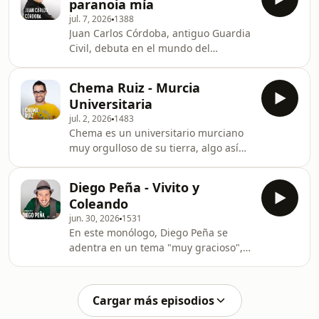
paranoia mía
jul. 7, 2026
1388
Juan Carlos Córdoba, antiguo Guardia
Civil, debuta en el mundo del
monólogo hablando de fútbol, drogas
e infidelidades.
Chema Ruiz - Murcia
Universitaria
jul. 2, 2026
1483
Chema es un universitario murciano
muy orgulloso de su tierra, algo así
merece ser contado en un monólogo.
Diego Peña - Vivito y
Coleando
jun. 30, 2026
1531
En este monólogo, Diego Peña se
adentra en un tema "muy gracioso",
la muerte y todo lo que la rodea;
como por ejemplo, el cristianismo y su
gran fallo: la poca emoción con la que
Cargar más episodios
transmite su mensaje.