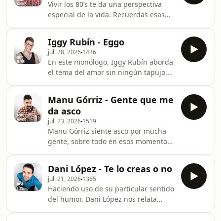
Vivir los 80’s te da una perspectiva
especial de la vida. Recuerdas esas
frases de madre o esa mortadela de
Popeye. Manu siente nostalgia y asco
Iggy Rubín - Eggo
a partes iguales.
jul. 28, 2026
1436
En este monólogo, Iggy Rubín aborda
el tema del amor sin ningún tapujo.
Habla de relaciones, rupturas y hasta
de los niños y sus consecuencias.
Manu Górriz - Gente que me
da asco
jul. 23, 2026
1519
Manu Górriz siente asco por mucha
gente, sobre todo en esos momentos
que sacan lo peor de nosotros
mismos, como las cenas con amigos.
Dani López - Te lo creas o no
jul. 21, 2026
1365
Haciendo uso de su particular sentido
del humor, Dani López nos relata
cómo ha llegado a la conclusión de
que a medida que te haces mayor, tus