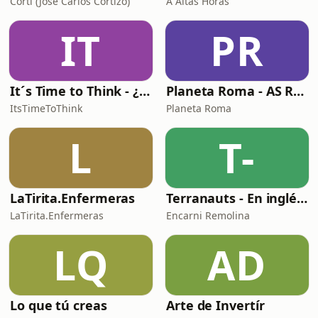
Corti (José Carlos Cortizo)
A Altas Horas
IT
PR
It´s Time to Think - ¿Nos paramos a pensar?
Planeta Roma - AS Roma Podcast en Español
ItsTimeToThink
Planeta Roma
L
T-
LaTirita.Enfermeras
Terranauts - En inglés y en español. Science and nature in 5 minutes
LaTirita.Enfermeras
Encarni Remolina
LQ
AD
Lo que tú creas
Arte de Invertír