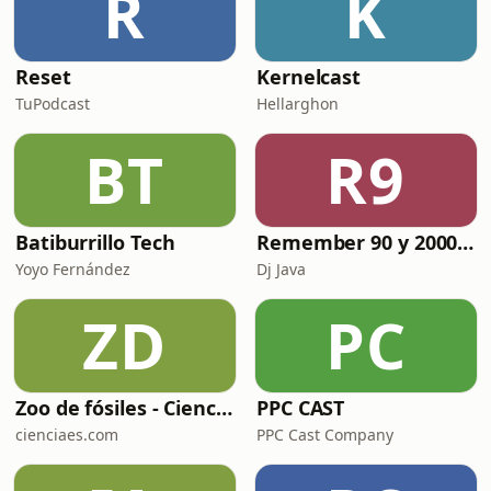
R
K
Reset
Kernelcast
TuPodcast
Hellarghon
BT
R9
Batiburrillo Tech
Remember 90 y 2000 en PLAY WITH ME by Dj Java
Yoyo Fernández
Dj Java
ZD
PC
Zoo de fósiles - Cienciaes.com
PPC CAST
cienciaes.com
PPC Cast Company