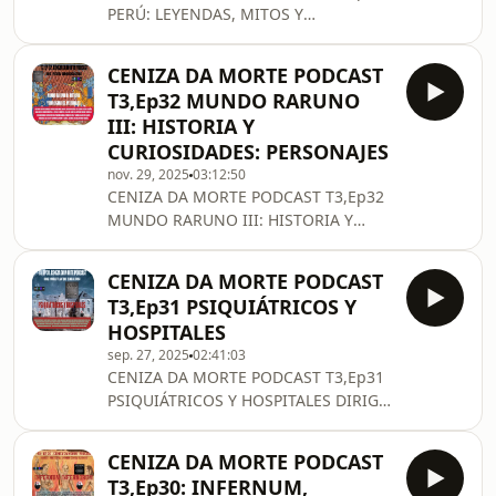
PERÚ: LEYENDAS, MITOS Y
MISTERIOS. DIRIGE, PRESENTA Y
EDITA ANTONIO CENIZA ALFONSO.
CENIZA DA MORTE PODCAST
CONTENIDO: LA LEYENDA DEL CURA
T3,Ep32 MUNDO RARUNO
SIN CABEZA. LEYENDA DE MANCO
III: HISTORIA Y
CÁPAC Y MAMA OCLLO. LA SIRENA DE
CURIOSIDADES: PERSONAJES
HUACACHINA. LA JARJACHA PERUANA.
nov. 29, 2025
03:12:50
LA LEYENDA DEL FANTASMA DEL
CENIZA DA MORTE PODCAST T3,Ep32
TÚNEL DE LA HERRADURA. LA UMA
MUNDO RARUNO III: HISTORIA Y
PERUANA. LAS BRUJAS DE CACHICHE.
CURIOSIDADES: PERSONAJES DIRIGE,
LA MISTERIOSA QUINTA HEEREN,
PRESENTA Y EDITA ANTONIO CENIZA
LIMA, PERÚ. EL CHULLACHAQUI
CENIZA DA MORTE PODCAST
ALFONSO. CONTENIDO: AGUSTINA
PERUANO
T3,Ep31 PSIQUIÁTRICOS Y
ZARAGOZA DOMÉNECH: AGUSTINA DE
HOSPITALES
ARAGÓN: HISTORIA Y HAZAÑAS. ATI
sep. 27, 2025
02:41:03
CENIZA DA MORTE PODCAST T3,Ep31
PSIQUIÁTRICOS Y HOSPITALES DIRIGE,
PRESENTA Y EDITA ANTONIO CENIZA
ALFONSO. CONTENIDO: LOS
CENIZA DA MORTE PODCAST
FANTASMAS DEL SANATORIO WAVERLY
T3,Ep30: INFERNUM,
HILLS. SANATORIO DE L