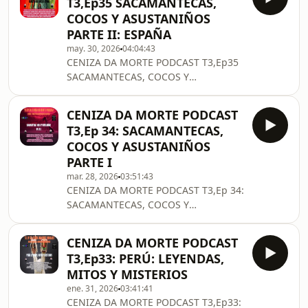
T3,Ep35 SACAMANTECAS,
COCOS Y ASUSTANIÑOS
PARTE II: ESPAÑA
may. 30, 2026
04:04:43
CENIZA DA MORTE PODCAST T3,Ep35
SACAMANTECAS, COCOS Y
ASUSTANIÑOS PARTE II: ESPAÑA
DIRIGE, PRESENTA Y EDITA: ANTONIO
CENIZA DA MORTE PODCAST
CENUZA ALFONSO CONTENIDO: EL
T3,Ep 34: SACAMANTECAS,
COCO: ORIGEN E HISTORIA. RAMÓN
COCOS Y ASUSTANIÑOS
CUERVO EL ESTRIPADOR,
PARTE I
SACAMANTECAS, VAMPIRO DE AVILÉS.
mar. 28, 2026
03:51:43
EL TÍO SAÍN. COCOS, HOMBRES DEL
CENIZA DA MORTE PODCAST T3,Ep 34:
SACO Y ASUSTANIÑOS ASTURIANOS.
SACAMANTECAS, COCOS Y
EL SACAMANTECAS DE ALMERÍA, EL
ASUSTANIÑOS PARTE I. DIRIGE,
CRIMEN DE GÁDOR. EL TÍO
PRESENTA Y EDITA ANTONIO CENIZA
CAAMUÑA, ORIGEN REAL DE ESTE
CENIZA DA MORTE PODCAST
ALFONSO.
COCO IBÉRICO. COCOS,
T3,Ep33: PERÚ: LEYENDAS,
MITOS Y MISTERIOS
ene. 31, 2026
03:41:41
CENIZA DA MORTE PODCAST T3,Ep33: