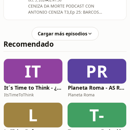
DE LA CAL
oct. 5, 2024
02:41:56
CENIZA DA MORTE PODCAST CON
ANTONIO CENIZA T3,Ep 25: BARCOS:
NAUFRAGIOS, DESAPARICIONES Y
MISTERIOS DIRIGE,PRESENTA Y EDITA
ANTONIO CENIZA ALFONSO.
Cargar más episodios
CONTENIDO: LEYENDA DEL BARCO
Recomendado
FANTASMA OCTAVIUS. EL
SS.BAYCHIMO, EL BARCO FANTASMA
DEL ÁRTICO. LA TRIST
IT
PR
It´s Time to Think - ¿Nos paramos a pensar?
Planeta Roma - AS Roma Podcast en Español
ItsTimeToThink
Planeta Roma
L
T-