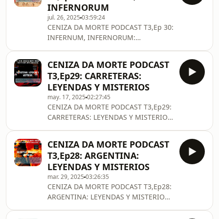
INFERNORUM
jul. 26, 2025
03:59:24
CENIZA DA MORTE PODCAST T3,Ep 30:
INFERNUM, INFERNORUM:
INFIERNOS EN DIFERENTES CULTURAS
Y RELIGIONES DIRIGE, PRESENTA Y
CENIZA DA MORTE PODCAST
EDITA ANTONIO CENIZA ALFONSO.
T3,Ep29: CARRETERAS:
CONTENIDO: NARAKA,EL INFIERNO
LEYENDAS Y MISTERIOS
BUDISTA. EL GEH
may. 17, 2025
02:27:45
CENIZA DA MORTE PODCAST T3,Ep29:
CARRETERAS: LEYENDAS Y MISTERIOS
DIRIGE,PRESENTA Y EDITA ANTONIO
CENIZA ALFONSO. CONTENIDO: EL
CENIZA DA MORTE PODCAST
KILÓMETRO 239 DE LA CARRETERA
T3,Ep28: ARGENTINA:
MALDITA. CARRETERA SOBRENA
LEYENDAS Y MISTERIOS
mar. 29, 2025
03:26:35
CENIZA DA MORTE PODCAST T3,Ep28:
ARGENTINA: LEYENDAS Y MISTERIOS
DIRIGE,PRESENTA Y EDITA ANTONIO
CENIZA ALFONSO. CONTENIDO: