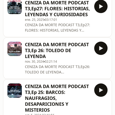
CENIZA DA MORTE PODCAST
LEYENDA DE LA DIFUNTA CORREA. LA
T3,Ep27: FLORES: HISTORIAS,
LUZ MALA ARGENTINA. LEYENDA DEL
LEYENDAS Y CURIOSIDADES
MIKILO. LEYENDA DEL ALMAMULA, LA
ene. 25, 2025
03:17:01
CONDENADA. LEYENDA DEL CERRO DE
CENIZA DA MORTE PODCAST T3,Ep27:
LOS SIETE COLORES. LEYEND
FLORES: HISTORIAS, LEYENDAS Y
CURIOSIDADES DIRIGE,PRESENTA Y
EDITA ANTONIO CENIZA ALFONSO.
CENIZA DA MORTE PODCAST
CONTENIDO: LA AMAPOLA: HISTORIA
T3,Ep 26: TOLEDO DE
Y LEYENDAS. LEYENDAS SOBRE LAS
LEYENDA
MARGARITAS. LEYENDA DE LA FLOR
nov. 30, 2024
02:21:14
DE NIEVE O EDELWEISS. LEYENDAS DE
CENIZA DA MORTE PODCAST T3,Ep26:
LA FLOR DEL PENSAMIENTO. LA FLOR
TOLEDO DE LEYENDA
DE LOS MUERTOS,MARAVILLA O
DIRIGE,PRESENTA Y EDITA ANTONIO
CEMPASÚCHIL. EL
CENIZA ALFONSO. CONTENIDO:
CENIZA DA MORTE PODCAST
LEYENDA DE RAQUEL LA JUDÍA DE
T3,Ep 25: BARCOS:
TOLEDO. LEYENDA DEL DIABLO
NAUFRAGIOS,
CONFESOR. LEYENDA DEL ARROYO DE
DESAPARICIONES Y
LA DEGOLLADA. LEYENDA DE
MISTERIOS
FLORINDA CAVA. LEYENDA DEL CRISTO