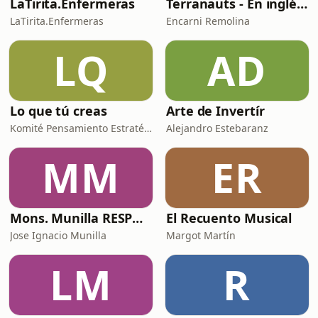
LaTirita.Enfermeras
Terranauts - En inglés y en español. Science and nature in 5 minutes
LaTirita.Enfermeras
Encarni Remolina
LQ
AD
Lo que tú creas
Arte de Invertír
Komité Pensamiento Estratégico
Alejandro Estebaranz
MM
ER
Mons. Munilla RESPONDE
El Recuento Musical
Jose Ignacio Munilla
Margot Martín
LM
R