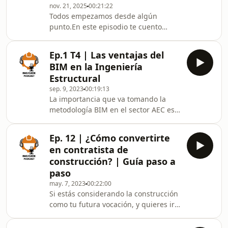
Spoiler Alert:Este episodio es para ti si
nov. 21, 2025
00:21:22
Todos empezamos desde algún
eres estudiante o profesional y
punto.En este episodio te cuento
alguna v
cómo empezó mi historia en la
ingeniería civil: desde mis primeros
Ep.1 T4 | Las ventajas del
pasos, los errores, los tropiezos y las
BIM en la Ingeniería
lecciones que me ayudaron a
Estructural
convertirme en quien soy hoy.Soy Ian
sep. 9, 2023
00:19:13
Guevara, creador de Ingegeek
La importancia que va tomando la
Ingeniería, y quiero compartir contigo
metodología BIM en el sector AEC es
cómo pasé de ser un estudiante
propia de una revolución o cambio de
confundido —que jaló cursos y no
era, en este Blog se hablará del
entendía aún su carrera— a descubri
Ep. 12 | ¿Cómo convertirte
impacto que está teniendo sobre los
en contratista de
ingenieros estructurales y como estos
construcción? | Guía paso a
deben adaptarse a esta 👷‍♂️ ---------------
paso
---------------------------------------------------
may. 7, 2023
00:22:00
---- 📚E-Book &quot;El Glosario del
Si estás considerando la construcción
Ingeniero&quot;:
como tu futura vocación, y quieres ir
https://bit.ly/glosario-ingeniero 🚀¡No
más allá de ser ingeniero, pero
te
empleado de otros, y formar tu propia