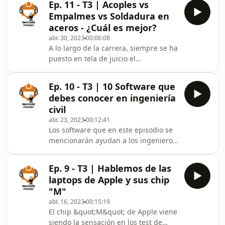
Ep. 11 - T3 | Acoples vs
empresa, te explico aquí los pasos
Empalmes vs Soldadura en
para poder convertirte en contratista
aceros - ¿Cuál es mejor?
👷‍♂️
abr. 30, 2023
00:06:08
A lo largo de la carrera, siempre se ha
puesto en tela de juicio el
funcionamiento de los acoples en
aceros para los elementos
Ep. 10 - T3 | 10 Software que
estructurales, pero hoy, se están
debes conocer en ingeniería
poniéndose de moda | En este
civil
episodio te explico mi opinión y te
abr. 23, 2023
00:12:41
digo cual es el mejor según sea el
Los software que en este episodio se
caso 👷‍♂️
mencionarán ayudan a los ingenieros
civiles en sus tareas diarias, ya sea
modelando redes de tuberías /
Ep. 9 - T3 | Hablemos de las
calidad del agua, estructuras en sus
laptops de Apple y sus chip
diferentes sistemas de construcción,
"M"
o asegurándose de que cumplan con
abr. 16, 2023
00:15:19
el cronograma de obra establecido,
El chip &quot;M&quot; de Apple viene
!Estos 10 programas son
siendo la sensación en los test de
fundamentales para el trabajo!