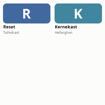
R
K
Reset
Kernelcast
TuPodcast
Hellarghon