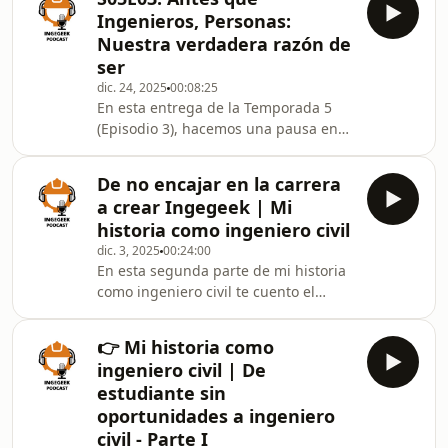
Si eres de la &quot;vieja
Ingenieros, Personas:
escuela&quot;, sabes que tengo una
Nuestra verdadera razón de
relación de amor/odio con la
ser
manzana, pero este año he tomado
dic. 24, 2025
00:08:25
una decisión radical.En este episodio,
En esta entrega de la Temporada 5
Ian Guevara (Ingeeek) te cuenta:🍎 La
(Episodio 3), hacemos una pausa en
Verdad Incómoda: ¿Por qué los
los cálculos, el software y la técnica
ingenieros sufrimos tanto con
para tocar los cimientos más
De no encajar en la carrera
importantes de nuestra carrera:
a crear Ingegeek | Mi
nuestros valores.Hoy, en un ambiente
historia como ingeniero civil
más íntimo y personal, quiero charlar
dic. 3, 2025
00:24:00
contigo sobre:👷‍♂️ La delgada línea
En esta segunda parte de mi historia
entre ser un profesional exitoso y ser
como ingeniero civil te cuento el
una buena persona.🧠 ¿Cuál es
capítulo que cambió por completo mi
nuestra verdadera &quot;razón de
vida profesional: cómo pasé de no
ser&quot; más allá
👉 Mi historia como
encajar en la carrera, de terminar la
ingeniero civil | De
universidad sin claridad, a encontrar
estudiante sin
mi propósito gracias a Ingegeek, mi
oportunidades a ingeniero
marca personal y mi espacio para
civil - Parte I
crear contenido de ingeniería.📌