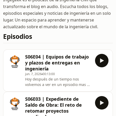
transforma el blog en audio. Escucha todos los blogs,
episodios especiales y noticias de ingeniería en un solo
lugar. Un espacio para aprender y mantenerse
actualizado sobre el mundo de la ingeniería civil.
Episodios
S06E04 | Equipos de trabajo
y plazos de entregas en
ingeniería
jun. 7, 2026
00:13:00
Hoy después de un tiempo nos
volvemos a ver en un episodio mas de
este tu podcast de la ingeniería
civil.En esta entrega te cuento un
S06E03 | Expediente de
poco del por que de mi ausencia, en
Saldo de Obra: El reto de
que vengo trabajando y que retos
retomar proyectos
están siendo afrontados,