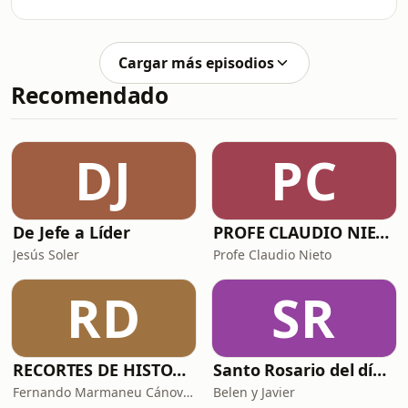
rendimiento frente al tope de gama
de las Mac con el Intel más poderoso,
¿Ya será el momento de comprarme
Cargar más episodios
una MacBook siendo ingeniero? 🤔 |
Recomendado
Opinión
DJ
PC
De Jefe a Líder
PROFE CLAUDIO NIETO
Jesús Soler
Profe Claudio Nieto
RD
SR
RECORTES DE HISTORIA Y CIENCIA
Santo Rosario del día. 🙏 Reza con nosotros en castellano 🇪🇸
Fernando Marmaneu Cánovas
Belen y Javier