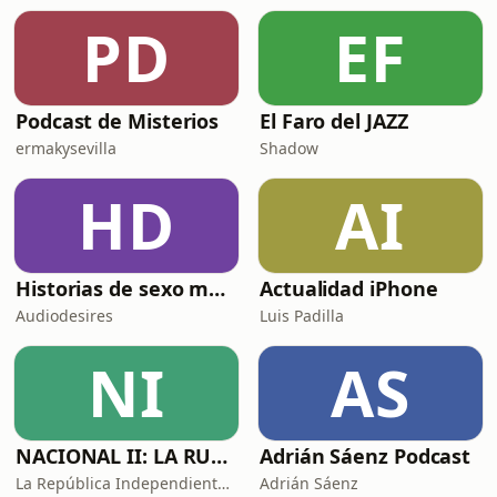
PD
EF
Podcast de Misterios
El Faro del JAZZ
ermakysevilla
Shadow
HD
AI
Historias de sexo muy intensas y calientes
Actualidad iPhone
Audiodesires
Luis Padilla
NI
AS
NACIONAL II: LA RUTA DEL EXILIO
Adrián Sáenz Podcast
La República Independiente de la Radio
Adrián Sáenz