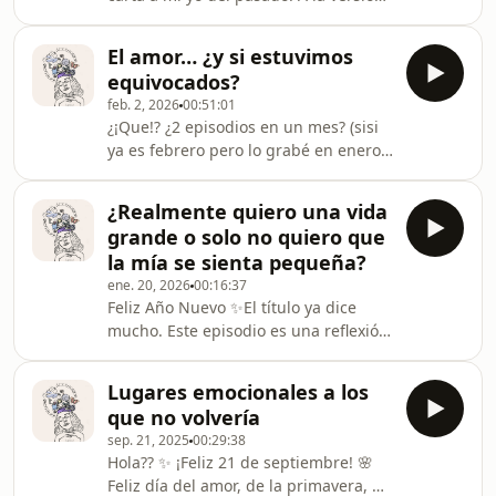
hablo de eso.De por qué cuesta tanto
de mi que creía que era mejor ser
soltar, por qué duele como duele,por
como otros antes que ser ella misma.
qué el pri
El amor… ¿y si estuvimos
A la que miraba siempre hacia afuera
equivocados?
para encontrar una guía y, aun
feb. 2, 2026
00:51:01
rodeada de gente, nunca terminaba
¿¡Que!? ¿2 episodios en un mes? (sisi
de sentirse parte.Aquí hablo de algo
ya es febrero pero lo grabé en enero,
que nadie me explicó: que encajar no
y no pude subirlo así que vamos a
es lo mismo que pertenecer. Y que
fingir demencia🥰) Espero que lo
mientras más intentas adaptarte, más
¿Realmente quiero una vida
disfruten💖y si están de acuerdo o en
lejos pued
grande o solo no quiero que
desacuerdo, los leo en los
la mía se sienta pequeña?
comentarios, besitos ✨
ene. 20, 2026
00:16:37
Feliz Año Nuevo ✨El título ya dice
mucho. Este episodio es una reflexión
honesta sobre metas, crecimiento
personal y desde dónde estamos
Lugares emocionales a los
construyendo la vida que queremos.
que no volvería
Hablo de lo fácil que es ponerse
sep. 21, 2025
00:29:38
objetivos desde la comparación
Hola?? ✨ ¡Feliz 21 de septiembre! 🌸
(especialmente con redes sociales) y
Feliz día del amor, de la primavera, de
de lo peligroso que puede ser