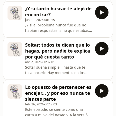
decimos y dejamos de decir? ¿Y
¿Y si tanto buscar te alejó de
cuánto de lo que pasa a nuestro
encontrar?
alrededor cuestionamos?En este
jun. 11, 2026
00:32:51
episodio con mi amiga Alexandra
¿Y si el problema nunca fue que no
Lopez, psicóloga de profesión,
habían respuestas, sino que estabas
hablamos sobre un tema que da para
tan concentrada en la siguiente
mucho: la libertad de expresión, las
posibilidad que dejaste de mirar las
redes sociales y nuestro papel ya sea
Soltar: todos te dicen que lo
que ya estaban ahí?En este episodio
activo o pasivo frente a ell
hagas, pero nadie te explica
volvemos a uno de los libros que ya
por qué cuesta tanto
he mencionado antes en el podcast:
abr. 2, 2026
00:37:01
The defining decade de Meg Jay.
Soltar suena simple… hasta que te
Específicamente a una frase que
toca hacerlo.Hay momentos en los
desde el día que la leí no salió de mi
que dejar ir no se siente como una
cabeza:“Tendemos a asumir que
decisión, se siente como si estuvieras
buscar es mejor que
Lo opuesto de pertenecer es
renunciando a una parte de ti. Como
encajar… y por eso nunca te
si lo que viviste empezara a
sientes parte
desaparecer.Y entonces te aferras.A
feb. 26, 2026
00:17:03
los recuerdos, a la historia, al vínculo,
Este episodio se siente como una
a lo que queda…En este episodio
carta a mi yo del pasado. A la versión