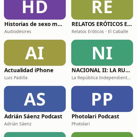
HD
RE
afrontas la vida? ¿Qué tan
normalizada tienes tu existenci
Historias de sexo muy intensas y calientes
RELATOS ERÓTICOS El Caballero Oscuro
Audiodesires
Relatos Eróticos - El Caballe
AI
NI
Actualidad iPhone
NACIONAL II: LA RUTA DEL EXILIO
Luis Padilla
La República Independiente de la Radio
AS
PP
Adrián Sáenz Podcast
Photolari Podcast
Adrián Sáenz
Photolari