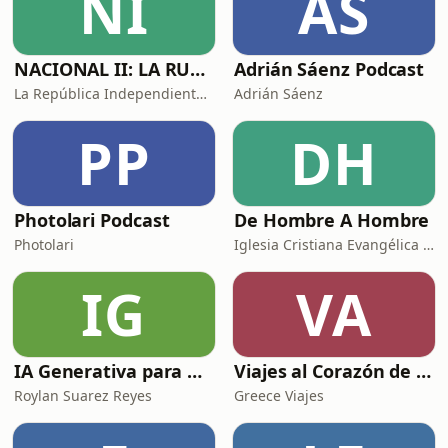
NI
AS
tapujos de lo que implica l
NACIONAL II: LA RUTA DEL EXILIO
Adrián Sáenz Podcast
La República Independiente de la Radio
Adrián Sáenz
PP
DH
Photolari Podcast
De Hombre A Hombre
Photolari
Iglesia Cristiana Evangélica de Chamartín
IG
VA
IA Generativa para No Techs
Viajes al Corazón de la Historia
Roylan Suarez Reyes
Greece Viajes