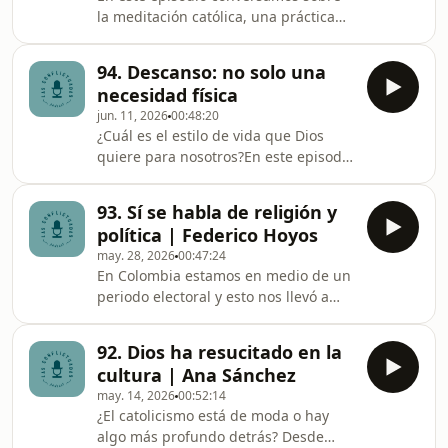
evangelizar en redes sociales y las
la meditación católica, una práctica
preguntas que han marcado nuestra
que a veces genera confusión porque
identidad en este camino. También
suele asociarse con corrientes
compartimos nuestros capítulos
94. Descanso: no solo una
seculares o propuestas de la nueva
favoritos, hab
necesidad física
era, cuando en realidad ha estado
jun. 11, 2026
00:48:20
presente en la tradición de la Iglesia
¿Cuál es el estilo de vida que Dios
desde sus orígenes. Reflexionamos
quiere para nosotros?En este episodio
sobre qué distingue la meditación
conversamos al mejor estilo de Las
cristiana de otras formas de
Conflictuadas y nos detenemos a
meditación, cómo se relaciona con la
93. Sí se habla de religión y
reflexionar sobre el descanso. En una
oración y de qué ma
política | Federico Hoyos
sociedad que nos empuja a estar
may. 28, 2026
00:47:24
siempre ocupados y produciendo,
En Colombia estamos en medio de un
Jesús nos recuerda la importancia de
periodo electoral y esto nos llevó a
parar y recuperar fuerzas.¿Por qué
pensar en el discernimiento
nos cuesta tanto descansar? ¿Qué
democrático. ¿Cómo debería decidir
pasa cuando no somos tan
92. Dios ha resucitado en la
un católico su voto? En este episodio
productivos? ¿Qué virtudes
cultura | Ana Sánchez
conversamos con Federico Hoyos,
may. 14, 2026
00:52:14
político colombiano, ex congresista y
¿El catolicismo está de moda o hay
ex embajador, sobre la importancia de
algo más profundo detrás? Desde
la democracia como sistema de