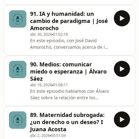
hace unos años hemos venido viendo
valores, el liderazgo y los dilemas
una tendencia: artistas, series,
morales que aparecen en cada
91. IA y humanidad: un
álbumes, podcasts y comunidades
elección. Hablamos de la
cambio de paradigma | José
enteras están empezando a hablar de
Amorocho
Dios públicamente y sin miedo. En
abr. 30, 2026
01:02:18
este episodio conversamos con Ana
En este episodio, con José David
Sánchez, subdirectora de Aceprensa y
Amorocho, conversamos acerca de la
periodista especializada en cine,
inteligencia artificial: una
sobre este fenómeno cultural que
herramienta que promete cambiarlo
muchos llaman el &quot;bo
90. Medios: comunicar
todo, pero cuyo verdadero impacto y
miedo o esperanza | Álvaro
buen uso depende de nosotros. Más
Sáez
que respuestas fáciles, nos abrimos a
abr. 16, 2026
01:08:11
preguntas difíciles y confrontantes:
En este episodio hablamos con Álvaro
¿estamos usando la tecnología o
Sáez sobre la relación entre los
dejándonos arrastrar por ella? Este
medios de comunicación y la Iglesia
capítulo es una invitación a salir del
en una era marcada por la tecnología
piloto automático
89. Maternidad subrogada:
y las redes sociales. ¿A qué dilemas se
¿un derecho o un deseo? I
enfrentan los periodistas católicos en
Juana Acosta
ese escenario? ¿Prevalecen los
abr. 2, 2026
00:51:04
mensajes de esperanza sobre los del