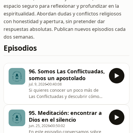
espacio seguro para reflexionar y profundizar en la
espiritualidad. Abordan dudas y conflictos religiosos
con honestidad y apertura, sin pretender dar
respuestas absolutas. Publican nuevos episodios cada
dos semanas.
Episodios
96. Somos Las Conflictuadas,
somos un apostolado
jul. 9, 2026
00:40:08
Si quieres conocer un poco más de
Las Conflictuadas y descubrir cómo
hemos vivido esta novena temporada,
este episodio es para ti. Conversamos
95. Meditación: encontrar a
sobre lo que ha significado pasar de
Dios en el silencio
ser un proyecto a convertirnos en un
jun. 25, 2026
00:50:02
apostolado, los retos que implica
En este episodio conversamos sobre