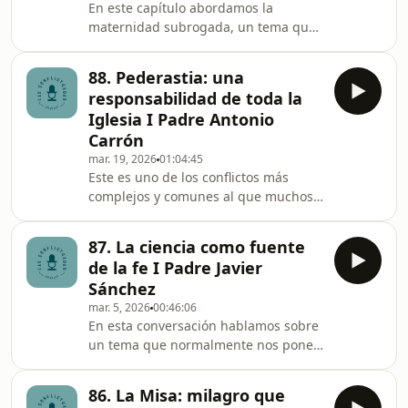
En este capítulo abordamos la
miedo? ¿Se puede sacarle provecho a
maternidad subrogada, un tema que
nuevas herramientas y tendencias sin
viene creciendo con fuerza,
traicionar los valores cristianos y si
especialmente en países como
88. Pederastia: una
Colombia. La imposibilidad de tener
responsabilidad de toda la
hijos puede ser uno de los dolores
Iglesia I Padre Antonio
más profundos para la sociedad y nos
Carrón
lleva a preguntarnos ¿todo vale para
mar. 19, 2026
01:04:45
cumplir los deseos del corazón? Junto
Este es uno de los conflictos más
con Juana Acosta, experta en
complejos y comunes al que muchos
derechos humanos, exploramos este
creyentes nos hemos enfrentado: la
dilema desde distintas aristas: e
pederastia, un problema que causa
87. La ciencia como fuente
muchísimo dolor en la Iglesia.
de la fe I Padre Javier
Invitamos al padre Antonio Carrón, un
Sánchez
experto en el tema, para que nos
mar. 5, 2026
00:46:06
ayudara a comprender mejor este
En esta conversación hablamos sobre
delito y la forma en que la Iglesia
un tema que normalmente nos pone
Católica lo ha enfrentado. Con él
nerviosos como católicos: la ciencia y
pudimos entender que, al formar
la religión. En esta oportunidad,
parte de la sociedad, la Ig
86. La Misa: milagro que
hablamos con el padre Javier