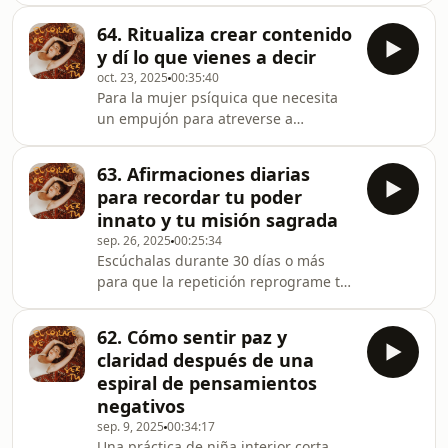
Reprogramación Customizada para
inspire a empezar o a volver a
liberarte de patrones, eleva tu iden
64. Ritualiza crear contenido
romantizar tu práctica! Mencionados:
y dí lo que vienes a decir
Paperblanks. Modelo: Ultra Lined
oct. 23, 2025
00:35:40
Hardcover Journals 52. Cuéntate toda
Para la mujer psíquica que necesita
la verdad - El journaling que te
un empujón para atreverse a
cambiará la vidaLeuchtturm1917.
compartir su medicina sin filtro y
Modelo: Medium. A5. Dotted
algunos tips para crear contenido
(Puntos).Ayesha Durrani -
63. Afirmaciones diarias
canalizado que llega muy lejos (sin
@oath.oraclePaperblanks. Modelo:
para recordar tu poder
que te importe el algoritmo). Me
Mini. Ha
innato y tu misión sagrada
encantaría saber qué has recibido de
sep. 26, 2025
00:25:34
este episodio en los comentarios! O
Escúchalas durante 30 días o más
escríbeme por Instagram a:⁠⁠⁠⁠⁠⁠
para que la repetición reprograme tu
@nora.visions⁠⁠⁠⁠⁠⁠ :) SI TE HA GUSTADO
mente. Cuanto más las escuches más
ESTE EPISODIO, TE RECOMIENDO:36.
se manifestarán estas verdades en tu
Cómo contar tu hist
62. Cómo sentir paz y
realidad porqué tu mente empezará a
claridad después de una
buscar evidencias que lo que piensas
espiral de pensamientos
ahora es verdad. Ya me contarás!!!
negativos
Gracias inmensas a Celia por inspirar
sep. 9, 2025
00:34:17
estas afirmaciones a través de su
Una práctica de niña interior corta,