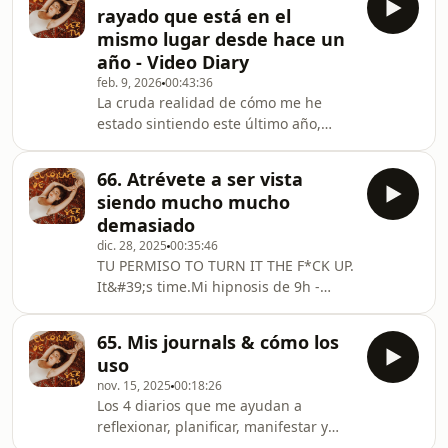
desarrollo personal - para que
rayado que está en el
aprendas a discernir en quién confiar
mismo lugar desde hace un
a partir de ahora. Tu intuición nunca
año - Video Diary
está equivocada. Escúchala hasta
feb. 9, 2026
00:43:36
cuando no haya explicación. Mi IG:
La cruda realidad de cómo me he
@nora.visionsMi Web: ⁠noravisions.es
estado sintiendo este último año,
porqué, qué necesito cambiar, qué he
estado aprendiendo y a qué me
66. Atrévete a ser vista
comprometo. Grabado como un Video
siendo mucho mucho
Diary para mi misma que deseo que
demasiado
te haga sentir vista si te has sentido
dic. 28, 2025
00:35:46
similar a mi. Te abrazo!!!Mi IG:
TU PERMISO TO TURN IT THE F*CK UP.
@nora.visionsMi web:
It&#39;s time.Mi hipnosis de 9h -
noravisions.esMENCIONADOS: Post
Seen &amp; Serving: Haz click AQUÍ
de cómo hacer tu habit tracker
para recibirla por solo 33 EUR y Me
Santiago Weppler - YoutubeFelicity
65. Mis journals & cómo los
encantaría saber qué has recibido de
Morgan L
uso
este episodio en los comentarios! O
nov. 15, 2025
00:18:26
escríbeme por Instagram a:⁠⁠⁠⁠⁠⁠⁠⁠
Los 4 diarios que me ayudan a
@nora.visions⁠⁠⁠⁠⁠⁠⁠⁠ :) TRABAJA CONMIGO
reflexionar, planificar, manifestar y
1:1:⁠⁠⁠⁠⁠⁠Being The One⁠⁠⁠⁠⁠⁠ - Hipnosis +
mis sueños de noche. Espero que te