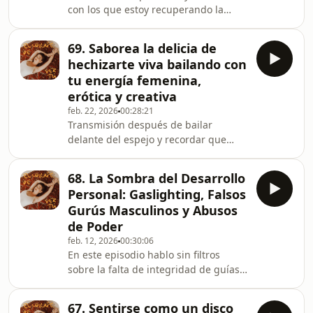
con los que estoy recuperando la
ilusión y las ganas de crear en redes,
para mi propia vitalidad y libertad de
69. Saborea la delicia de
expresión primero... mientras tomo
hechizarte viva bailando con
responsabilidad radical de mi
tu energía femenina,
atención y mis hábitos de consumir
erótica y creativa
contenido de otra gente. Deseo que te
feb. 22, 2026
00:28:21
inspire! Mencionados: - Episodio 58.
Transmisión después de bailar
Todo lo que creas es para ti primero -
delante del espejo y recordar que
El post de baile + poema - Social Foc
esto es el cheatcode de la vida para
sentirte segura, regulada, viva, sexy,
68. La Sombra del Desarrollo
magnética y felizzzzzz. De mi corazón
Personal: Gaslighting, Falsos
ardiente al tuyo. Te quiero bailando
Gurús Masculinos y Abusos
delante del espejo como si estuvieras
de Poder
en un videoclip, BEY-BI. Esto es lo que
feb. 12, 2026
00:30:06
quiero hacer el resto de mi vida.
En este episodio hablo sin filtros
Mencionados: - Episodio Todo
sobre la falta de integridad de guías,
empieza on the dancefloor - Mi short
coaches y mentores - en específico,
afrobea
muchos hombres en el mundo del
67. Sentirse como un disco