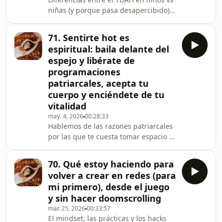
niñas (y porque pasa desapercibido),
porque tardé tanto de recuperarme
de mi burnout y mis primeras
71. Sentirte hot es
reflexiones e epifanías después de
espiritual: baila delante del
recibir mi diagnóstico hace 2
espejo y libérate de
semanas. Deseo que este episodio te
programaciones
haga sentir vista si tú también llevas
patriarcales, acepta tu
tiempo intuyendo que puede que
tengas TDAH no diagnosticado o si
cuerpo y enciéndete de tu
tienes a alguien en tu vida que lo
vitalidad
tiene y que puedas ent
may. 4, 2026
00:28:33
Hablemos de las razones patriarcales
por las que te cuesta tomar espacio y
la práctica de Mirror Work que más
más más te libera para sentirte hot,
70. Qué estoy haciendo para
creativa y VIVA. Me encantaría que me
volver a crear en redes (para
contaras tus sensaciones en los
mi primero), desde el juego
comentarios o que me escribas por
y sin hacer doomscrolling
IG! &lt;3 Mi IG: ⁠⁠⁠⁠@nora.visions⁠⁠⁠⁠Mi Web:
mar. 25, 2026
00:33:57
⁠⁠⁠⁠⁠noravisions.es⁠Mencionados: -
El mindset, las prácticas y los hacks
@florencegiven