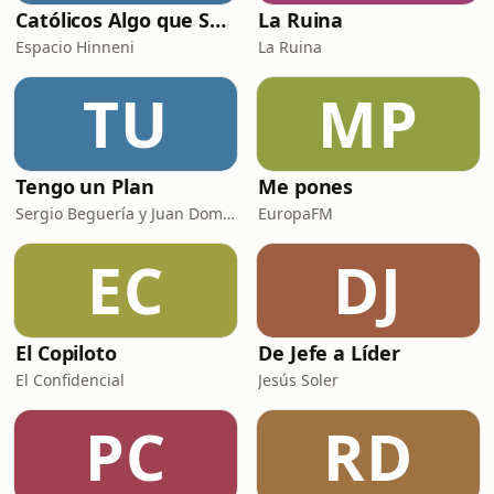
Católicos Algo que Saber
La Ruina
Espacio Hinneni
La Ruina
TU
MP
Tengo un Plan
Me pones
Sergio Beguería y Juan Domínguez
EuropaFM
EC
DJ
El Copiloto
De Jefe a Líder
El Confidencial
Jesús Soler
PC
RD