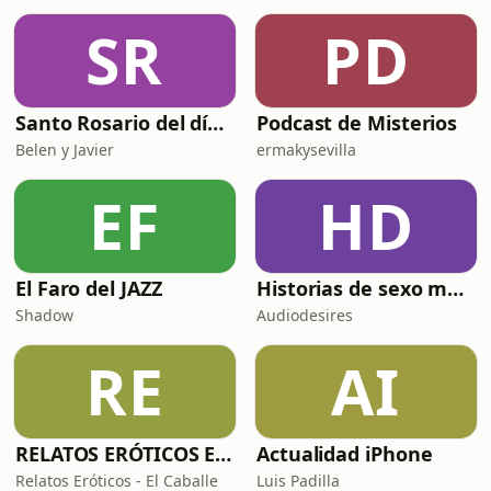
desde fotos con fondo blanco y desde
SR
PD
ilustraciones vectoriales, qué herram
Santo Rosario del día. 🙏 Reza con nosotros en castellano 🇪🇸
Podcast de Misterios
Belen y Javier
ermakysevilla
EF
HD
El Faro del JAZZ
Historias de sexo muy intensas y calientes
Shadow
Audiodesires
RE
AI
RELATOS ERÓTICOS El Caballero Oscuro
Actualidad iPhone
Relatos Eróticos - El Caballe
Luis Padilla