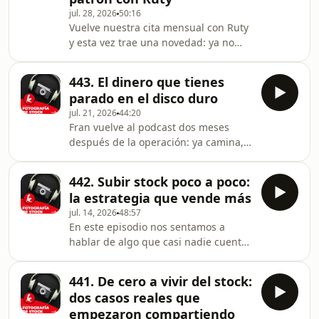
jul. 28, 2026
50:16
Repasamos punto por punto el
Vuelve nuestra cita mensual con Ruty
briefing de septiembre con ejemplos
y esta vez trae una novedad: ya no
concretos de sesiones que ya nos
solo fotografía sus bodegones,
están vendiendo, y volvem
también los graba en vídeo con
443. El dinero que tienes
deslizadores y plato giratorio. Una
parado en el disco duro
misma sesión que ahora vende cuatro
jul. 21, 2026
44:20
veces: foto, vídeo, PNG con fondo
Fran vuelve al podcast dos meses
recortado y patrón. ➖ Hablamos de
después de la operación: ya camina,
cuándo toca renovar una temática
ya vuelve a grabar y, sobre todo, ha
estacional (ella llevaba tres años sin
estado subiendo miles de archivos
tocar Halloween y Acción de Gracias),
442. Subir stock poco a poco:
que llevaban años olvidados en sus
de cuánta ante
la estrategia que vende más
discos duros. Sesiones de 2024 y 2025
jul. 14, 2026
48:57
que nunca llegó a subir y que ahora
En este episodio nos sentamos a
están facturando. _ _ Hablamos
hablar de algo que casi nadie cuenta:
también de cómo usar la inteligencia
por qué NO conviene subir toda una
artificial para agilizar las subidas a las
sesión de golpe, cómo repartir las
agencias más tediosas, del robo
441. De cero a vivir del stock:
subidas para que tus propias fotos no
masivo
dos casos reales que
compitan entre sí, y por qué
empezaron compartiendo
guardarte parte del material para