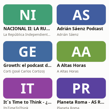
NI
AS
NACIONAL II: LA RUTA DEL EXILIO
Adrián Sáenz Podcast
La República Independiente de la Radio
Adrián Sáenz
GE
AA
Growth: el podcast de Product Hackers 🚀
A Altas Horas
Corti (José Carlos Cortizo)
A Altas Horas
IT
PR
It´s Time to Think - ¿Nos paramos a pensar?
Planeta Roma - AS Roma Podcast en Español
ItsTimeToThink
Planeta Roma