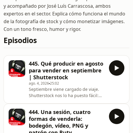
y acompañado por José Luís Carrascosa, ambos
expertos en el sector. Explica cómo funciona el mundo
de la fotografía de stock y cómo monetizar imágenes.
Con un tono fresco, humor y rigor.
Episodios
445. Qué producir en agosto
para vender en septiembre
| Shutterstock
ago. 4, 2026
25:02
Septiembre viene cargado de viaje.
Shutterstock nos lo ha puesto fácil:
momentos espontáneos de viaje,
aventuras en familia y todo el
444. Una sesión, cuatro
recorrido, desde hacer la maleta
formas de venderla:
hasta mirar por la ventanilla. Si estás
bodegón, vídeo, PNG y
de vacaciones, tienes la sesión
patrón con Ruty
delante y no la estás disparando. ➖