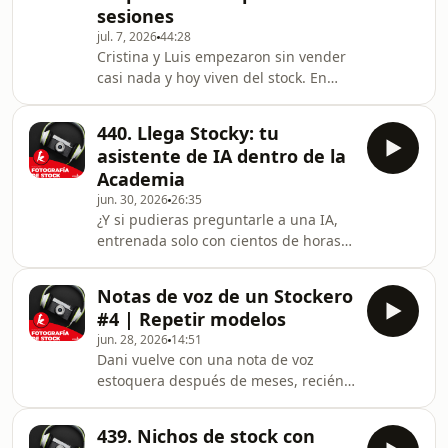
sesiones
dentro de un año puede darte más
jul. 7, 2026
44:28
ventas. Hablamos también de calidad
Cristina y Luis empezaron sin vender
vs. cantidad al disparar, de invertir en
casi nada y hoy viven del stock. En
producciones, de contenido real e
este episodio nos cuentan sin filtros
inclusivo… y
cómo lo hicieron: aprovechar las
440. Llega Stocky: tu
misiones de Adobe para construir su
asistente de IA dentro de la
portfolio a coste cero, compartir
Academia
sesiones para no rendirse nunca y
jun. 30, 2026
26:35
apostar por contenido comercial de
¿Y si pudieras preguntarle a una IA,
verdad. Números reales, errores,
entrenada solo con cientos de horas
vídeo vertical, conceptos que se
de formación de stock, exactamente
venden y el poder de tener un
qué necesitas para tu próxima sesión?
compañero de sesiones
Notas de voz de un Stockero
Esta semana presentamos Stocky: el
#4 | Repetir modelos
asistente que ya vive dentro de la
jun. 28, 2026
14:51
Academia de Stock. No inventa, no
Dani vuelve con una nota de voz
busca en internet: responde solo con
estoquera después de meses, recién
nuestro contenido. Además, Dani
llegado de Madrid, donde se pegó 8 o
adelanta su Desnudo Stockero del
9 sesiones en solo 3 días: hospital,
jueves (con una agencia de vídeo
439. Nichos de stock con
clínicas estéticas, peluquerías y