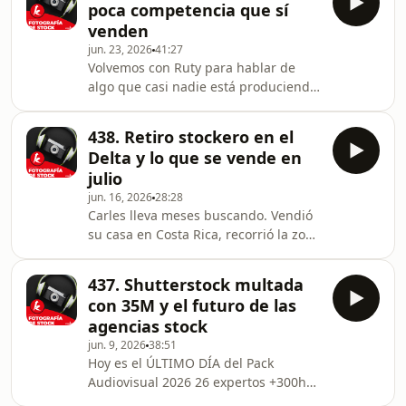
nueva que
poca competencia que sí
mucho más. ¿Su gran reflexión del
venden
viaje? Que no necesitas buscar
jun. 23, 2026
41:27
modelos nuevos para cada sesión. En
Volvemos con Ruty para hablar de
este episodio te cuenta: - Por qué
algo que casi nadie está produciendo:
repetir un modelo que funciona no es
contenido de festividades y culturas
de vago, es de listo - Cómo trabajar
poco representadas en las agencias.
con gente
438. Retiro stockero en el
Usando su nueva sesión de bodegón
Delta y lo que se vende en
de Año Nuevo Judío como ejemplo,
julio
Ruty explica cómo encontrar nichos
jun. 16, 2026
28:28
con baja competencia, por qué el
Carles lleva meses buscando. Vendió
conocimiento real de la cultura marca
su casa en Costa Rica, recorrió la zona
la diferencia entre una foto que
del Delta del Ebro y encontró lo que
vende y una que se nota "fake", y
buscaba: una finca de 3.500m² con 7
cómo evitar los
437. Shutterstock multada
habitaciones, piscina, sauna, jacuzzi,
con 35M y el futuro de las
dos salas de coworking y taller de
agencias stock
carpintería... a tres minutos y medio
jun. 9, 2026
38:51
del mar. La reforma arranca el 20 de
Hoy es el ÚLTIMO DÍA del Pack
junio y los miembros de la Academia
Audiovisual 2026 26 expertos +300h
Stock tienen plaza para venir cuando
de contenido Solo 89€. Cierra esta
quieran. A partir de agost