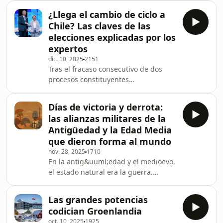
capacidad de veto y puede usar lo
¿Llega el cambio de ciclo a
que los portugueses llaman "el
Chile? Las claves de las
bot&oacute;n at&oacute;mico". Y no
elecciones explicadas por los
es que Portugal tenga armas
expertos
nucleares. Es solo una forma de decir
dic. 10, 2025
2151
que el presidente tiene la facultad de
Tras el fracaso consecutivo de dos
disolver el legislativo convocando
procesos constituyentes
elecciones. Se enfrentan
diametralmente opuestos, el
Ant&oacute;nio Jos&eacute; Se
electorado chileno acudir&aacute; a
Días de victoria y derrota:
las urnas para elegir presidente el
las alianzas militares de la
domingo 14 de diciembre. La primera
Antigüedad y la Edad Media
vuelta en noviembre colaps&oacute;
que dieron forma al mundo
el centro pol&iacute;tico. El proyecto
nov. 28, 2025
1710
de derecha conservadora, liderada
En la antig&uuml;edad y el medioevo,
por Jos&eacute; Antonio Kast, tiene
el estado natural era la guerra.
todas las de ganar frente a la
As&iacute; que las alianzas militares
comunista Jeannette Jara, gana
se suced&iacute;an con los
Las grandes potencias
d&iacute;as de victoria y derrotas bajo
codician Groenlandia
la atenta mirada de los dioses,
oct. 10, 2025
1925