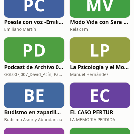
PC
MV
Poesía con voz -Emiliano Martín- Podcasts
Modo Vida con Sara Manzaneque
Emiliano Martín
Relax Fm
PD
LP
Podcast de Archivo 007
La Psicología y el Modelo Parcuve®
GGL007,007_David_Acín, Pablo_Ortega, 58, AlbertoBond y Claalc
Manuel Hernández
BE
EC
Budismo en zapatillas, El budismo sin sermones
EL CASO PERTUR
Budismo Asmr y Abundancia
LA MEMORIA PERDIDA