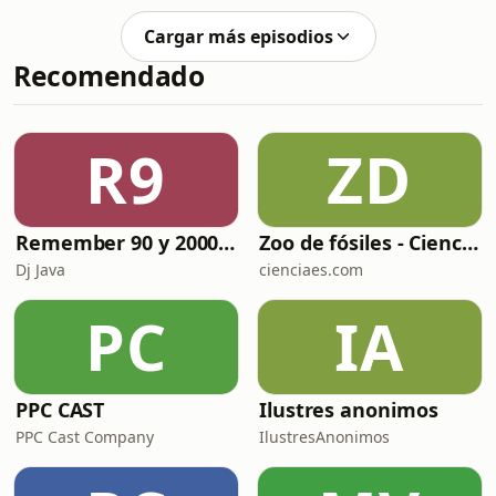
contratista militar del mundo desde
alemanes. Podr&iacute;a ser una
2014. Fundado para la Guerra de
naci&oacute;n, un bloque
Cargar más episodios
Crimea por el fallecido en accidente
econ&oacute;mico,
Recomendado
sospechoso Yevgueni Prigozhin,
ha&nbsp; protagonizado importantes
combates en la actual guerra de
Ucrania. Sus tent&aacute;culos hacen
R9
ZD
negocios y protegen
reg&iacute;menes, siempre al servici
Remember 90 y 2000 en PLAY WITH ME by Dj Java
Zoo de fósiles - Cienciaes.com
Dj Java
cienciaes.com
PC
IA
PPC CAST
Ilustres anonimos
PPC Cast Company
IlustresAnonimos