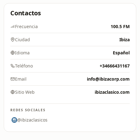
Contactos
Frecuencia
100.5 FM
Ciudad
Ibiza
Idioma
Español
Teléfono
+34666431167
Email
info@ibizacorp.com
Sitio Web
ibizaclasico.com
REDES SOCIALES
@ibizaclasicos