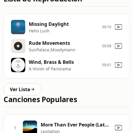
Missing Daylight
00:16
Helio Lush
Rude Movements
00:08
SunPalace,Moodymann
Wind, Brass & Bells
00:01
A Vision of Panorama
Ver Lista
Canciones Populares
More Than Ever People (Late Night Mix) [feat. Cathy Battistessa]
1
Levitation