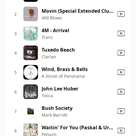
Movin (Special Extended Club Remix)
2
400 Blows
4M - Arrival
3
Trans
Tuxedo Beach
4
Clarian
Wind, Brass & Bells
5
A Vision of Panorama
John Lee Huber
6
Tosca
Bush Society
7
Mark Barrott
Waitin' For You (Paskal & Urban Absolutes)
8
Fetsum