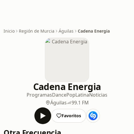
Inicio
Región de Murcia
Águilas
Cadena Energia
Cadena Energia
Programas
Dance
Pop
Latina
Noticias
Águilas
99.1 FM
Favoritos
Otra Frecuencia