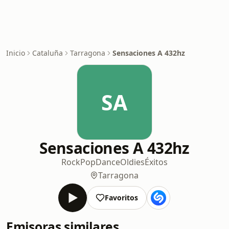
Inicio
Cataluña
Tarragona
Sensaciones A 432hz
SA
Sensaciones A 432hz
Rock
Pop
Dance
Oldies
Éxitos
Tarragona
Favoritos
Emisoras similares